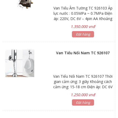
Van Tiểu Âm Tường TC 926103 Áp
lực nước : 0.05MPa ~ 0.7MPa Điện
áp: 220V, DC 6V – 4pin AA Khoảng
cách cảm ứng: 15-18cm Thời gian
1.350.000 vnđ
cảm ứng: 3 giây Kích thước: 13
vuông và âm tường 80cm Dùng Pin
Đặt hàng
và điện Bảo hành: 12 tháng
Van Tiểu Nổi Nam TC 926107
Van Tiểu Nổi Nam TC 926107 Thời
gian cảm ứng: 3 giây Khoảng cách
cảm ứng: 15-18 cm Điện áp: DC 6V
– 4 pin AA/AC220V (6V) Áp lực nước:
1.250.000 vnđ
0.05MPa – 0.7MPa
Đặt hàng