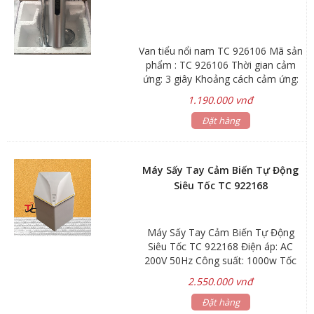
Van tiểu nổi nam TC 926106 Mã sản
phẩm : TC 926106 Thời gian cảm
ứng: 3 giây Khoảng cách cảm ứng:
15-18 cm Kích thước : rộng 12 x cao
1.190.000 vnđ
9 x dày 7 cm cao cả ống nối: 27cm
Điện áp: DC 6V – 4 pin AA/AC220V
Đặt hàng
(6V) Áp lực nước: 0.05MPa –
0.7MPa Bảo hành: 12 tháng.
Máy Sấy Tay Cảm Biến Tự Động
Siêu Tốc TC 922168
Máy Sấy Tay Cảm Biến Tự Động
Siêu Tốc TC 922168 Điện áp: AC
200V 50Hz Công suất: 1000w Tốc
độ gió: 150m/s Động cơ: 28000
2.550.000 vnđ
vòng/phút Kích thước: 29x42x17cm
Đặt hàng