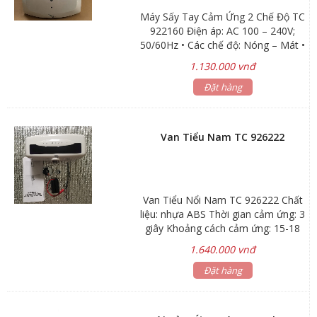
Máy Sấy Tay Cảm Ứng 2 Chế Độ TC
922160 Điện áp: AC 100 – 240V;
50/60Hz • Các chế độ: Nóng – Mát •
Công suất tiêu thụ: Nóng Pa =
1.130.000 vnđ
1800W; Mát Pa = 315W • Tốc độ
gió: 17m/giây • Lượng gió:
Đặt hàng
0.22m3/phút • Tiêu chuẩn IP: IPX1 •
Nhiệt độ hoạt động: 60ºC max •
Khoảng cách cảm ứng: 20 cm • Thời
Van Tiểu Nam TC 926222
gian ngắt: 3 s • Kích thước:
24x23x24mm
Van Tiểu Nổi Nam TC 926222 Chất
liệu: nhựa ABS Thời gian cảm ứng: 3
giây Khoảng cách cảm ứng: 15-18
cm Kích thước : 23 x 10 x 9,5 cm
1.640.000 vnđ
Điện áp: DC 6V – 4 pin AA/AC220V
(6V) Áp lực nước: 0.05MPa –
Đặt hàng
0.7MPa Bảo hành: 12 tháng. Chế độ
vận hành thông minh giúp tiết kiệm
nước. Chế độ tạm dừng hoạt động