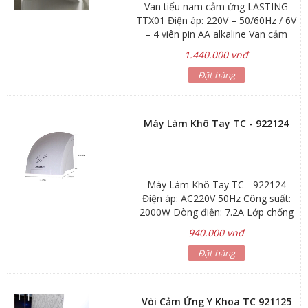
Van tiểu nam cảm ứng LASTING
TTX01 Điện áp: 220V – 50/60Hz / 6V
– 4 viên pin AA alkaline Van cảm
ứng tự động xả nước cho bồn tiểu
1.440.000 vnđ
nam. Nước sử dụng: nước sạch
không cặn bẩn Kích thước : 135 x 95
Đặt hàng
x 85mm Trọng lượng : 0,32kg Bảo
hành 12 tháng
Máy Làm Khô Tay TC - 922124
Máy Làm Khô Tay TC - 922124
Điện áp: AC220V 50Hz Công suất:
2000W Dòng điện: 7.2A Lớp chống
thấm: 1PX1 Tốc độ gió: 15m/s Lưu
940.000 vnđ
lượng gió: 162m3/h Tốc độ động
cơ: 2400 vòng/phút Chất liệu: nhựa
Đặt hàng
ABS
Vòi Cảm Ứng Y Khoa TC 921125