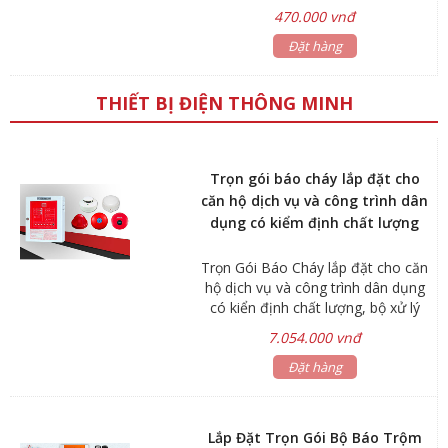
xà phòng. Dễ dàng lắp đặt và thay
470.000 vnđ
xà phòng. Hộp chứa và nút nhấn có
thể tháo rời để vệ sinh. Nút nhấn
Đặt hàng
thủy lực cho lượng xà phòng chính
xác. Mẫu mã đa dạng và thiết kế
THIẾT BỊ ĐIỆN THÔNG MINH
hiện đại. Phù hợp cho bệnh viện,
khách sạn và các công trình hiện
đại.
Trọn gói báo cháy lắp đặt cho
căn hộ dịch vụ và công trình dân
dụng có kiểm định chất lượng
Trọn Gói Báo Cháy lắp đặt cho căn
hộ dịch vụ và công trình dân dụng
có kiển định chất lượng, bộ xử lý
thông minh kết hợp được với nhiều
7.054.000 vnđ
thiết bị phụ trợ khác: đầu báo,
chuông báo, đèn báo…vv
Đặt hàng
Lắp Đặt Trọn Gói Bộ Báo Trộm