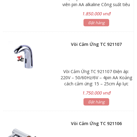
viên pin AA alkaline Công suất tiêu
thụ: 0,5 – 1,5mw Khoảng cách cảm
1.850.000 vnđ
ứng tối ưu: 12 – 18cm Áp lực nước
cấp: 0,05 – 0,6Mpa Thời gian ngắt:
Đặt hàng
1 giây Nhiệt độ nước tối ưu: 5°C –
50°C Nước sử dụng: Nguồn nước
sạch không cặn bẩn Tuổi thọ pin:
Vòi Cảm Ứng TC 921107
100.000 lần sử dụng. Kích thước
thân vòi: 215 x 140 x 55 mm Trọng
lượng thân vòi: 1,2 kg
Vòi Cảm Ứng TC 921107 Điện áp:
220V – 50/60Hz/6V – 4pin AA Koảng
cách cảm ứng: 15 – 25cm Áp lực
nước: 0.05 ~ 0.6MPa Chiều cao vòi:
1.750.000 vnđ
17cm
Đặt hàng
Vòi Cảm Ứng TC 921106