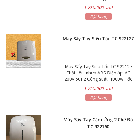
Tốc độ gió: 100m/s Dòng điện: 4A
1.750.000 vnđ
Lớp chống thấm: 1PX1 Lưu lượng
gió: 90m3/h Động cơ: 25000
Đặt hàng
vòng/phút Kích thước:
24,8×16,5×25,0cm
Máy Sấy Tay Siêu Tốc TC 922127
Máy Sấy Tay Siêu Tốc TC 922127
Chất liệu: nhựa ABS Điện áp: AC
200V 50Hz Công suất: 1000w Tốc
độ gió: 100m/s Dòng điện: 4A Lớp
1.750.000 vnđ
chống thấm: 1PX1 Lưu lượng gió:
90m3/h Động cơ: 25000 vòng/phút
Đặt hàng
Kích thước: 24,8×16,5×25,0cm
Máy Sấy Tay Cảm Ứng 2 Chế Độ
TC 922160