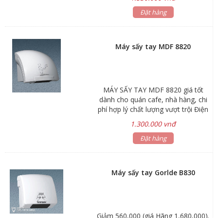
minh, tự động xịt dung dịch tẩy rửa
( nước rửa tay , cồn, sữa tắm,…).
Đặt hàng
Khi đưa tay vào vùng cảm ứng,
dung dịch tẩy rửa tự động xịt ra,
không cần tác động trực tiếp vào
Máy sấy tay MDF 8820
thiết bị , rất tiện lợi, hơn nữa tránh
được nguy cơ lây nhiễm vi khuẩn
trong những môi trường cần sát
khuẩn: Bệnh viện, phòng thí
MÁY SẤY TAY MDF 8820 giá tốt
nghiệm,….
dành cho quán cafe, nhà hàng, chi
phí hợp lý chất lượng vượt trội Điện
áp: 110-220V (50Hz-60Hz) Dòng
1.300.000 vnđ
điện: 9.0A(220)/18.0A(110V) Nhiệt
độ: 40-70 độ C Chất liệu: nhựa ,
Đặt hàng
màu trắng Công suất: 2000w Tốc
độ gió: 25m/s Kích thước: 240 x 240
x 230 mm Cân nặng: 2.2 kg
Máy sấy tay Gorlde B830
Giảm 560,000 (giá Hãng 1,680,000).