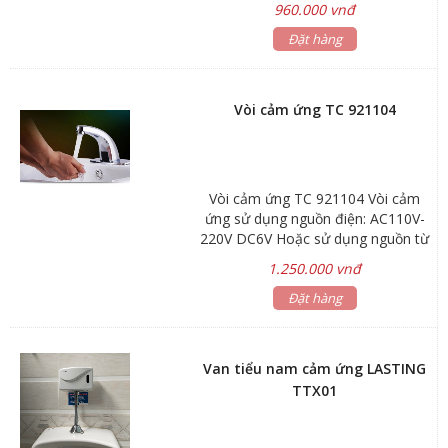
960.000 vnđ
ống nối: 27cm Điện áp: DC 6V – 4
pin AA/AC220V (6V) Áp lực nước:
Đặt hàng
0.05MPa – 0.7MPa Bảo hành: 12
tháng. Chế độ vận hành thông minh
giúp tiết kiệm nước. Chế độ tạm
Vòi cảm ứng TC 921104
dừng hoạt động trong trường hợp
vệ sinh thiết bị, sửa chữa đường
nước. Công nghệ tiết kiệm pin, tự
động cảnh báo pin yếu.
Vòi cảm ứng TC 921104 Vòi cảm
ứng sử dụng nguồn điện: AC110V-
220V DC6V Hoặc sử dụng nguồn từ
4 pin AA Khoảng cách cảm ứng:
1.250.000 vnđ
30cm Áp lực nước: 0.05~0.6MPa
Chất liệu: Hợp kim Đồng-Crôm
Đặt hàng
Van tiểu nam cảm ứng LASTING
TTX01