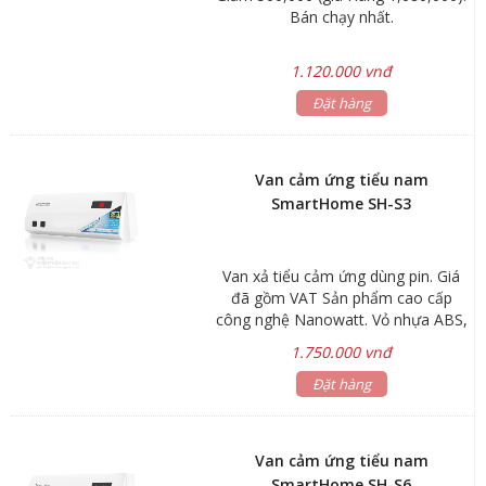
Bán chạy nhất.
1.120.000 vnđ
Đặt hàng
Van cảm ứng tiểu nam
SmartHome SH-S3
Van xả tiểu cảm ứng dùng pin. Giá
đã gồm VAT Sản phẩm cao cấp
công nghệ Nanowatt. Vỏ nhựa ABS,
sử dụng 4 pin tiểu. Điện áp: 6V – 4
1.750.000 vnđ
viên pin AA Alkaline Battery Độ bền
của pin: 2 năm với 100 lần sử
Đặt hàng
dụng/ngày Khoảng cách cảm ứng:
thiết bị có khả năng phát hiện người
sử dụng trong phạm vi cảm ứng
Van cảm ứng tiểu nam
mặc định là 50cm (có thể điều
SmartHome SH-S6