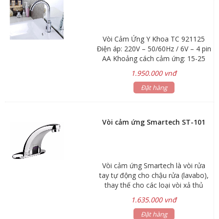
Vòi Cảm Ứng Y Khoa TC 921125
Điện áp: 220V – 50/60Hz / 6V – 4 pin
AA Khoảng cách cảm ứng: 15-25
cm Áp lực nước: 0.05-0.6 MPa Chiều
1.950.000 vnđ
cao: 32 cm Chất liệu : đồng mạ
chrome Sử dụng: pin và điện
Đặt hàng
Vòi cảm ứng Smartech ST-101
Vòi cảm ứng Smartech là vòi rửa
tay tự động cho chậu rửa (lavabo),
thay thế cho các loại vòi xả thủ
công, sử dụng trong nhà vệ sinh
1.635.000 vnđ
công cộng, nhà ở cao cấp. Sử dụng
vòi cảm ứng không chỉ mang đến
Đặt hàng