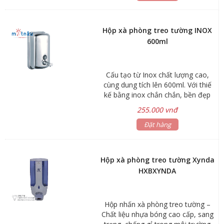
sự tiện lợi, sang trọng mà còn đảm
bảo vệ sinh, hiệu quả và tiết kiệm
hơn. Sản phẩm Thiết bị vệ sinh
Hộp xà phòng treo tường INOX
thông minh Smartech đáp ứng đầy
600ml
đủ các tiêu chuẩn dành cho dự án:
Cấu tạo từ Inox chất lượng cao,
cùng dung tích lên 600ml. Với thiế
kế bằng inox chắn chắn, bền đẹp
với thời gian, sản phẩm phù hợp
255.000 vnđ
cho những nơi công cộng. được
kiểm soát xà phòng mỗi lần nhấn
Đặt hàng
1.8ml giúp tiết kiệm xà phòng
Hộp xà phòng treo tường Xynda
HXBXYNDA
Hộp nhấn xà phòng treo tường –
Chất liệu nhựa bóng cao cấp, sang