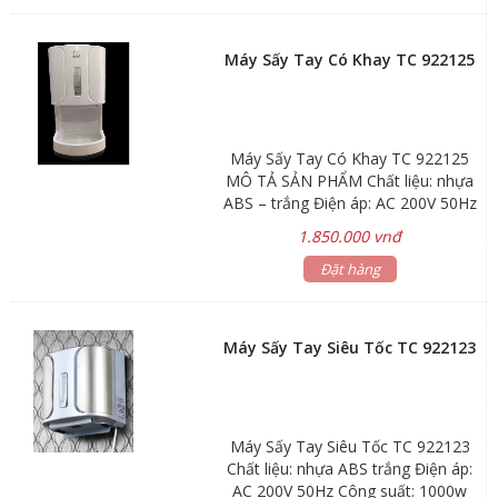
Máy Sấy Tay Có Khay TC 922125
Máy Sấy Tay Có Khay TC 922125
MÔ TẢ SẢN PHẨM Chất liệu: nhựa
ABS – trắng Điện áp: AC 200V 50Hz
Công suất: 1000w Tốc độ gió:
1.850.000 vnđ
100m/s Dòng điện: 4A Lớp chống
thấm: 1PX1 Lưu lượng gió: 90m3/h
Đặt hàng
Động cơ: 25000 vòng/phút Kích
thước: 24,8×16,5×47,0cm
Máy Sấy Tay Siêu Tốc TC 922123
Máy Sấy Tay Siêu Tốc TC 922123
Chất liệu: nhựa ABS trắng Điện áp:
AC 200V 50Hz Công suất: 1000w