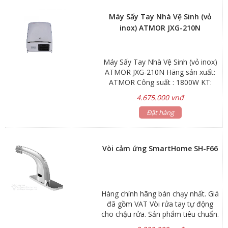
Lớp mạ Nickel Chrome
Máy Sấy Tay Nhà Vệ Sinh (vỏ
inox) ATMOR JXG-210N
Máy Sấy Tay Nhà Vệ Sinh (vỏ inox)
ATMOR JXG-210N Hãng sản xuất:
ATMOR Công suất : 1800W KT:
148x255x355mm Bảo hành: phụ
4.675.000 vnđ
kiện 1 năm
Đặt hàng
Vòi cảm ứng SmartHome SH-F66
Hàng chính hãng bán chạy nhất. Giá
đã gồm VAT Vòi rửa tay tự động
cho chậu rửa. Sản phẩm tiêu chuẩn.
Công nghệ Hybrid sử dụng cả pin và