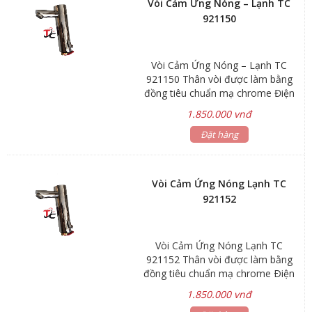
Vòi Cảm Ứng Nóng – Lạnh TC
trong trường hợp vệ sinh thiết bị,
921150
sửa chữa đường nước. Công nghệ
tiết kiệm pin, tự động cảnh báo pin
yếu.
Vòi Cảm Ứng Nóng – Lạnh TC
921150 Thân vòi được làm bằng
đồng tiêu chuẩn mạ chrome Điện
áp : 6V – 4pin AA Khoảng cách cảm
1.850.000 vnđ
ứng : 15 – 25cm Áp lực nước : 0.05
~ 0.6MPa Chiều cao : 17cm
Đặt hàng
Vòi Cảm Ứng Nóng Lạnh TC
921152
Vòi Cảm Ứng Nóng Lạnh TC
921152 Thân vòi được làm bằng
đồng tiêu chuẩn mạ chrome Ðiện
áp : 6V – 4 pin AA . Khoảng cách
1.850.000 vnđ
cảm ứng : 15 – 25cm . Áp lực nước