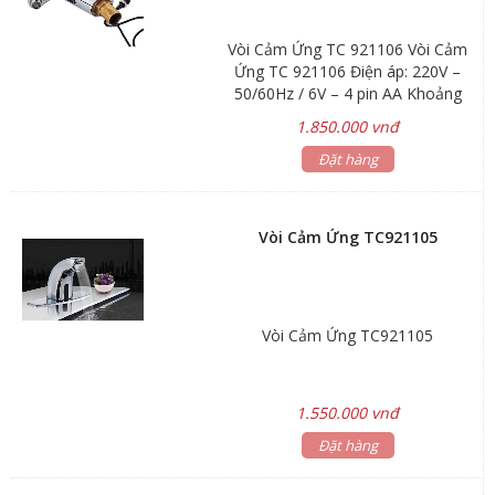
Vòi Cảm Ứng TC 921106 Vòi Cảm
Ứng TC 921106 Điện áp: 220V –
50/60Hz / 6V – 4 pin AA Khoảng
cách cảm ứng: 15-18cm Áp lực
1.850.000 vnđ
nước: 0.05-0.6 MPa Chất liệu : đồng
mạ chrome Sử dụng: pin và điện
Đặt hàng
Vòi Cảm Ứng TC921105
Vòi Cảm Ứng TC921105
1.550.000 vnđ
Đặt hàng