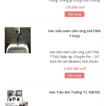
trọng, chống gỉ trong môi trường
ẩm ướt lâu dài – Có mắt cảnh báo
135.000 vnđ
khi sắp hết dung dịch nước rửa tay.
Chất liệu: nhựa cao cấp. Dung tích:
Đặt hàng
400ml. Xuất xứ: Trung Quốc. Bảo
hành: 06 tháng
Van tiểu nam cảm ứng LASTING
TTX02
Van tiểu nam cảm ứng LASTING
TTX02 Điện áp: Chuyên Pin – DC
6v(4 Pin AA Alkaline) Kích thước:
132 x 85 x 160mm Trọng lượng: 1.5
2.400.000 vnđ
kg Tuổi thọ pin: 100.000 lần sử dụng
Khoảng cách cảm ứng tối ưu: 30 –
Đặt hàng
60 cm Nước sử dụng: nước sạch
không cặn bẩn Bảo hành 24 tháng
Van Tiểu Âm Tường TC 926103