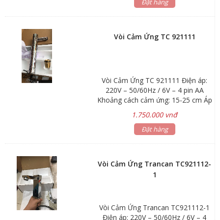
:0.05~0.6MPa Chiều cao : 24cm
Đặt hàng
Vòi Cảm Ứng TC 921111
Vòi Cảm Ứng TC 921111 Điện áp:
220V – 50/60Hz / 6V – 4 pin AA
Khoảng cách cảm ứng: 15-25 cm Áp
lực nước: 0.05-0.6 MPa Chiều cao:
1.750.000 vnđ
32 cm Chất liệu : đồng mạ chrome
Sử dụng: pin và điện
Đặt hàng
Vòi Cảm Ứng Trancan TC921112-
1
Vòi Cảm Ứng Trancan TC921112-1
Điện áp: 220V – 50/60Hz / 6V – 4