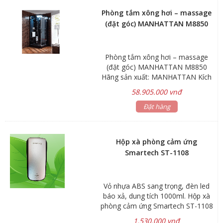
Phòng tắm xông hơi – massage
(đặt góc) MANHATTAN M8850
Phòng tắm xông hơi – massage
(đặt góc) MANHATTAN M8850
Hãng sản xuất: MANHATTAN Kích
thước: 1000x1000x2200mm Màu
58.905.000 vnđ
xám ngọc trai Bảo hành: Sản phẩm
5 năm Linh kiện, phụ kiện 1 năm
Đặt hàng
Trang bị radio, đầu vào cho CD và
điện thoại Quạt, đèn chiếu sáng,
đèn sau, đèn trần Hệ thống xông
Hộp xà phòng cảm ứng
hơi, massage lưng và massage
Smartech ST-1108
chân. Hệ thống sen trần, bộ thanh
trượt – tay sen, bộ xả. Van nước
nóng lạnh, van chuyển nước Cài đặt
Vỏ nhựa ABS sang trọng, đèn led
giờ, điều chỉnh nhiệt độ và thời gian.
báo xả, dung tích 1000ml. Hộp xà
Bảo vệ an toàn khi quá nhiệt. Màu
phòng cảm ứng Smartech ST-1108
xám ngọc trai.
sử dụng công nghệ cảm ứng thông
1.530.000 vnđ