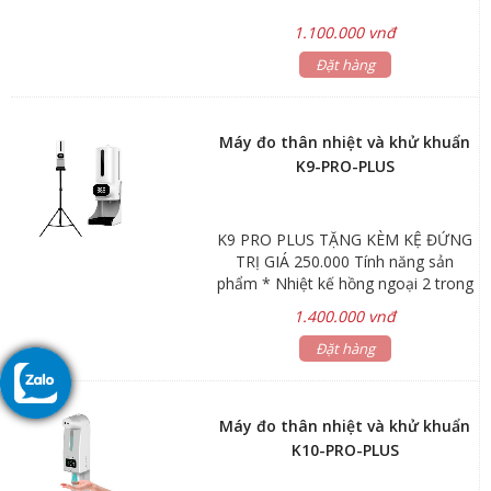
1.100.000 vnđ
Đặt hàng
Máy đo thân nhiệt và khử khuẩn
K9-PRO-PLUS
K9 PRO PLUS TẶNG KÈM KỆ ĐỨNG
TRỊ GIÁ 250.000 Tính năng sản
phẩm * Nhiệt kế hồng ngoại 2 trong
1 * Máy xit khuẩn tự động. * Máy
1.400.000 vnđ
tích hợp đo nhiệt độ và khử trùng
lòng bàn tay * Màn hình kỹ thuật số
Đặt hàng
LCD có đèn nền, đọc rõ ràng. Với
cảnh báo quang nhiệt độ bất
thường. * Cảm biến hồng ngoại cải
Máy đo thân nhiệt và khử khuẩn
tiến công nghệ cao có thể đo một
K10-PRO-PLUS
cách an toàn và nhanh chóng trong
vòng 500 mili giây. * Chức năng