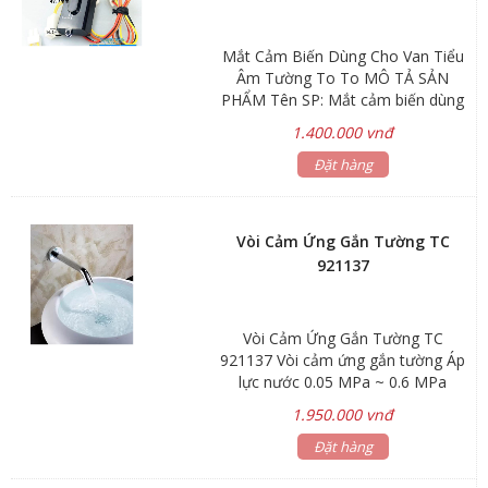
Mắt Cảm Biến Dùng Cho Van Tiểu
Âm Tường To To MÔ TẢ SẢN
PHẨM Tên SP: Mắt cảm biến dùng
cho van tiểu âm Khoảng cách cảm
1.400.000 vnđ
biến: 05-25cm Chế độ xã : 1 lần
Thời gian nhận cảm biến : trên 9
Đặt hàng
giây mới xã Bảo hành: 12 tháng
Vòi Cảm Ứng Gắn Tường TC
921137
Vòi Cảm Ứng Gắn Tường TC
921137 Vòi cảm ứng gắn tường Áp
lực nước 0.05 MPa ~ 0.6 MPa
Nguồn năng lượng Pin dự trữ + Bộ
1.950.000 vnđ
phận tự tái tạo năng lượng Điện áp
220V – 50/60Hz / 6V – 4 pin AA
Đặt hàng
Khoảng cách cảm ứng 15 – 25cm