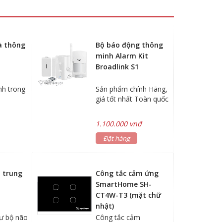
à thông
Bộ báo động thông
minh Alarm Kit
Broadlink S1
nh trong
Sản phẩm chính Hãng,
giá tốt nhất Toàn quốc
1.100.000 vnđ
Đặt hàng
n trung
Công tắc cảm ứng
SmartHome SH-
CT4W-T3 (mặt chữ
nhật)
ư bộ não
Công tắc cảm