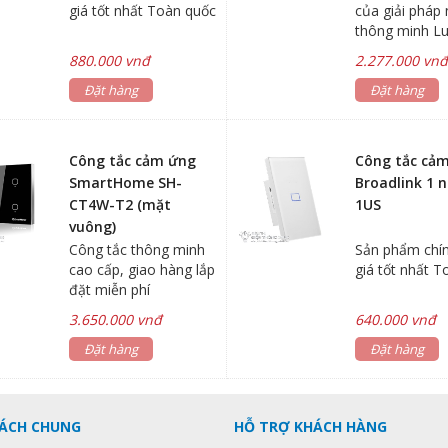
giá tốt nhất Toàn quốc
của giải pháp
thông minh Lu
khách hàng đi
880.000 vnđ
2.277.000 vn
các thiết bị đi
Đặt hàng
ngôi nhà dù ở
Đặt hàng
đâu thông qua
thoại,
Công tắc cảm ứng
Công tắc cả
SmartHome SH-
Broadlink 1 
CT4W-T2 (mặt
1US
vuông)
Công tắc thông minh
Sản phẩm chí
cao cấp, giao hàng lắp
giá tốt nhất 
đặt miễn phí
3.650.000 vnđ
640.000 vnđ
Đặt hàng
Đặt hàng
SÁCH CHUNG
HỖ TRỢ KHÁCH HÀNG