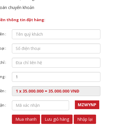
oán chuyển khoản
điền thông tin đặt hàng:
ên :
ại :
chỉ :
ng :
ền :
MZWYNP
ận :
Mua nhanh
Lưu giỏ hàng
Nhập lại