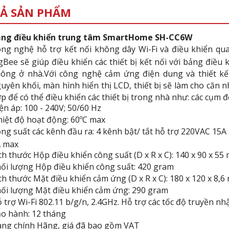
Ả SẢN PHẨM
ng điều khiển trung tâm SmartHome SH-CC6W
ng nghệ hỗ trợ kết nối không dây Wi-Fi và điều khiển qua 
gBee sẽ giúp điều khiển các thiết bị kết nối với bảng điều
ông ở nhà.Với công nghệ cảm ứng điện dung và thiết kế
uyên khối, màn hình hiển thị LCD, thiết bị sẽ làm cho căn 
p để có thể điều khiển các thiết bị trong nhà như: các cụm đè
ện áp: 100 - 240V; 50/60 Hz
iệt độ hoạt động: 60ºC max
ng suất các kênh đầu ra: 4 kênh bật/ tắt hỗ trợ 220VAC 15A
 max
ch thước Hộp điều khiển công suất (D x R x C): 140 x 90 x 55
ối lượng Hộp điều khiển công suất: 420 gram
ch thước Mặt điều khiển cảm ứng (D x R x C): 180 x 120 x 8,
ối lượng Mặt điều khiển cảm ứng: 290 gram
 trợ Wi-Fi 802.11 b/g/n, 2.4GHz. Hỗ trợ các tốc độ truyền nh
o hành: 12 tháng
ng chính Hãng, giá đã bao gồm VAT