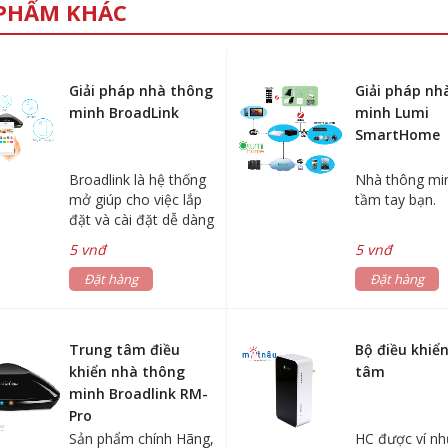
PHẨM KHÁC
Giải pháp nhà thông
Giải pháp nh
minh BroadLink
minh Lumi
SmartHome
Broadlink là hệ thống
Nhà thông mi
mở giúp cho việc lắp
tầm tay bạn.
đặt và cài đặt dễ dàng
hơ bao giờ hết.
5 vnđ
5 vnđ
Đặt hàng
Đặt hàng
Trung tâm điều
Bộ điều khiể
khiển nhà thông
tâm
minh Broadlink RM-
Pro
Sản phẩm chính Hãng,
HC được ví nh