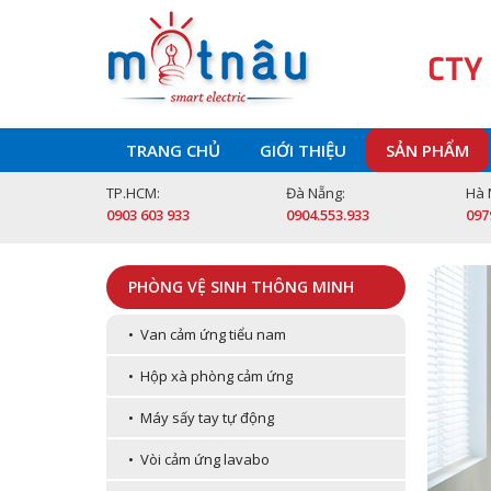
CTY
TRANG CHỦ
GIỚI THIỆU
SẢN PHẨM
TP.HCM:
Đà Nẵng:
Hà 
0903 603 933
0904.553.933
097
PHÒNG VỆ SINH THÔNG MINH
• Van cảm ứng tiểu nam
• Hộp xà phòng cảm ứng
• Máy sấy tay tự động
• Vòi cảm ứng lavabo