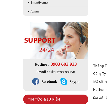
• SmartHome
• Atmor
0903 603 933
Hotline :
Thông T
Email :
cskh@matnau.vn
Công Ty
Mã số th
Hotline:
Địa
ch
ỉ :
TIN TỨC & SỰ KIỆN