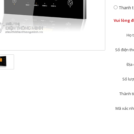
Thanh t
Vui lòng 
Họ t
Số điện tho
Địa 
Số lượ
Thành ti
Mã xác nh