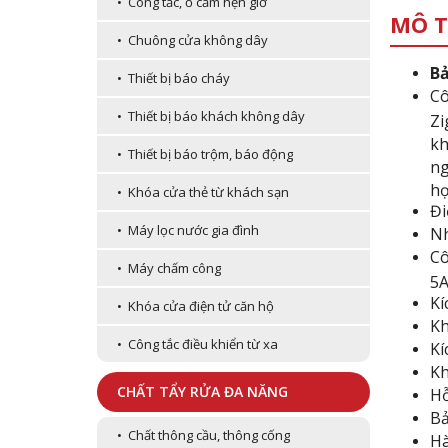
• Công tắc, ổ cắm hẹn giờ
MÔ T
• Chuông cửa không dây
Bả
• Thiết bị báo cháy
Cô
• Thiết bị báo khách không dây
Zi
kh
• Thiết bị báo trộm, báo động
ng
hợ
• Khóa cửa thẻ từ khách sạn
Đi
• Máy lọc nước gia đình
Nh
Cô
• Máy chấm công
5A
Kí
• Khóa cửa điện tử căn hộ
Kh
• Công tắc điều khiển từ xa
Kí
Kh
CHẤT TẨY RỬA ĐA NĂNG
Hỗ
Bả
• Chất thông cầu, thông cống
Hà