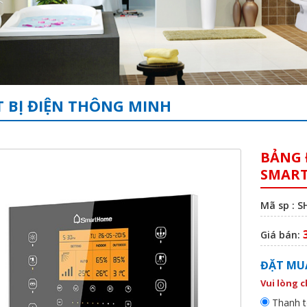
T BỊ ĐIỆN THÔNG MINH
BẢNG 
SMART
Mã sp : 
Giá bán:
ĐẶT MU
Vui lòng 
Thanh t