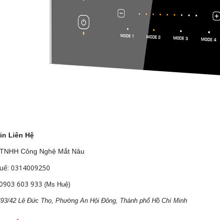
in Liên Hệ
 TNHH Công Nghệ Mắt Nâu
uế: 0314009250
0903 603 933
(Ms Huệ)
 493/42 Lê Đức Thọ, Phường An Hội Đông, Thành phố Hồ Chí Minh