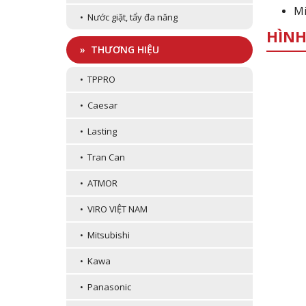
Mi
• Nước giặt, tẩy đa năng
HÌNH
» THƯƠNG HIỆU
• TPPRO
• Caesar
• Lasting
• Tran Can
• ATMOR
• VIRO VIỆT NAM
• Mitsubishi
• Kawa
• Panasonic