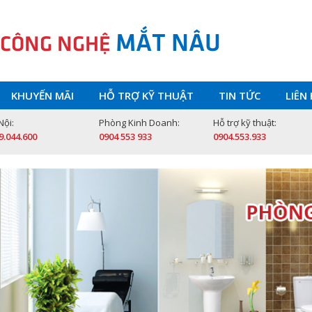
MẮT NÂU
 CÔNG NGHỆ
KHUYẾN MÃI
HỖ TRỢ KỸ THUẬT
TIN TỨC
LIÊN
Nội:
Phòng Kinh Doanh:
Hỗ trợ kỹ thuật:
9.044.600
0904 553 933
0904.553.933