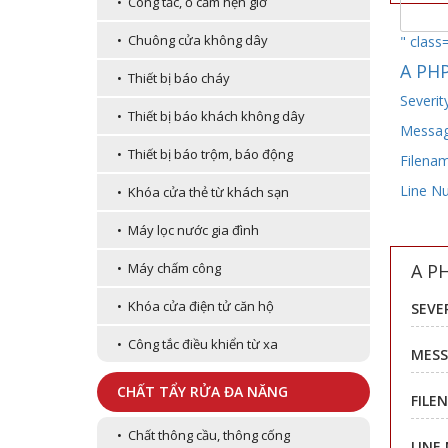
• Công tắc, ổ cắm hẹn giờ
• Chuông cửa không dây
" class
A PHP
• Thiết bị báo cháy
Severit
• Thiết bị báo khách không dây
Message
• Thiết bị báo trộm, báo động
Filenam
Line N
• Khóa cửa thẻ từ khách sạn
• Máy lọc nước gia đình
A P
• Máy chấm công
• Khóa cửa điện tử căn hộ
SEVE
• Công tắc điều khiển từ xa
MESS
CHẤT TẨY RỬA ĐA NĂNG
FILE
• Chất thông cầu, thông cống
LINE