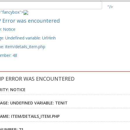
"/>
="fancybox">
 Error was encountered
y: Notice
: Undefined variable: UrlHinh
e: item/details_item.php
umber: 48
HP ERROR WAS ENCOUNTERED
RITY: NOTICE
AGE: UNDEFINED VARIABLE: TENIT
NAME: ITEM/DETAILS_ITEM.PHP
 NUMBER: 71