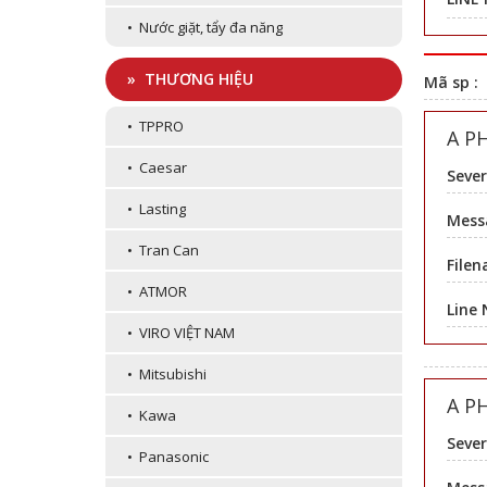
• Nước giặt, tẩy đa năng
» THƯƠNG HIỆU
Mã sp :
• TPPRO
A P
• Caesar
Sever
• Lasting
Messa
• Tran Can
Filen
• ATMOR
Line
• VIRO VIỆT NAM
• Mitsubishi
A P
• Kawa
Sever
• Panasonic