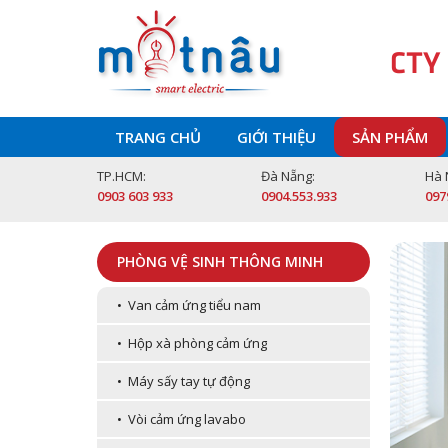
CTY
TRANG CHỦ
GIỚI THIỆU
SẢN PHẨM
TP.HCM:
Đà Nẵng:
Hà 
0903 603 933
0904.553.933
097
PHÒNG VỆ SINH THÔNG MINH
• Van cảm ứng tiểu nam
• Hộp xà phòng cảm ứng
• Máy sấy tay tự động
• Vòi cảm ứng lavabo