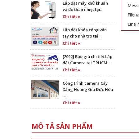
Lắp đặt máy khử khuẩn
Messa
và đo thân nhiệt tại…
Filen
Chi tiết »
Line 
Lắp đặt khóa cổng vân
tay cho nhà trọ tại…
Chi tiết »
[2022] Báo giá chi tiết Lắp
đặt Camera tại TPHCM…
Chi tiết »
Công trình camera Cây
Xăng Hoàng Gia Đức Hòa
-…
Chi tiết »
MÔ TẢ SẢN PHẨM