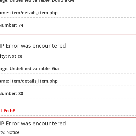
age: Undefined variable: DonGiaKM
ame: item/details_item.php
 Number: 74
HP Error was encountered
ity: Notice
ge: Undefined variable: Gia
ame: item/details_item.php
 Number: 80
:
liên hệ
HP Error was encountered
ity: Notice