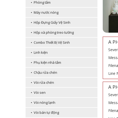
• Phòng tắm
• Máy nước nóng
• Hộp Đựng Giấy Vệ Sinh
• Hộp xà phòng treo tường
A P
• Combo Thiết Bị Vệ Sinh
Sever
• Linh kiện
Messa
• Phụ kiện nhà tắm
Filen
• Chậu rửa chén
Line 
• Vòi rửa chén
A P
• Vòi sen
Sever
Messa
• Vòi nóng lạnh
Filen
• Vòi bán tự động