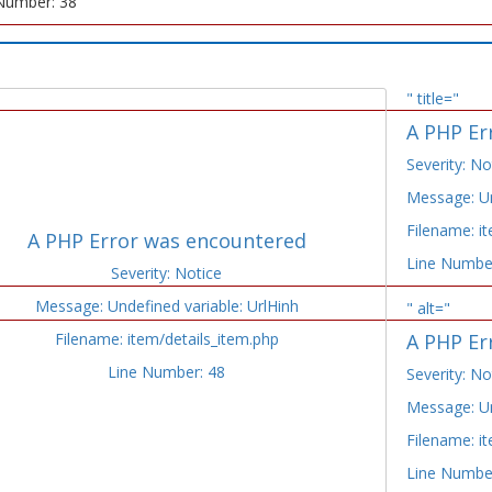
Number: 38
" title="
A PHP Er
Severity: No
Message: Un
Filename: i
A PHP Error was encountered
Line Numbe
Severity: Notice
Message: Undefined variable: UrlHinh
" alt="
Filename: item/details_item.php
A PHP Er
Line Number: 48
Severity: No
Message: Un
Filename: i
Line Numbe