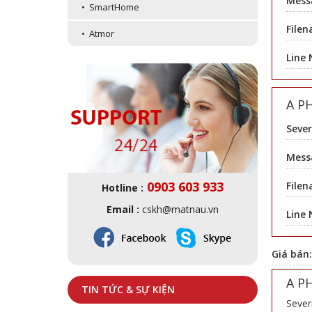
Mess
• SmartHome
Filen
• Atmor
Line
A P
Sever
Messa
0903 603 933
Filen
Hotline :
Email :
cskh@matnau.vn
Line
Giá bán
A P
TIN TỨC & SỰ KIỆN
Sever