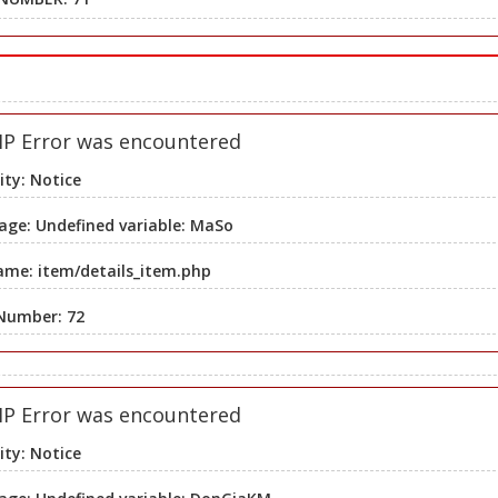
HP Error was encountered
ity: Notice
ge: Undefined variable: MaSo
ame: item/details_item.php
 Number: 72
HP Error was encountered
ity: Notice