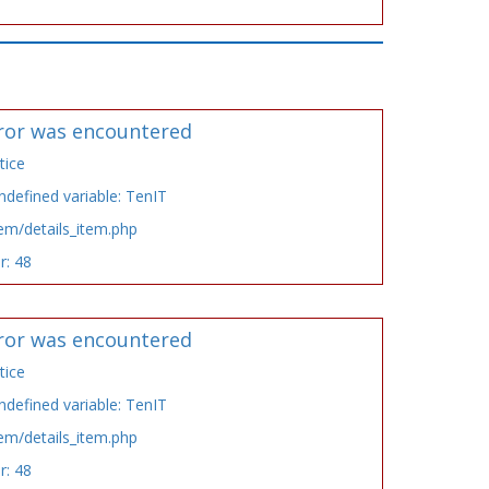
ror was encountered
tice
defined variable: TenIT
tem/details_item.php
r: 48
ror was encountered
tice
defined variable: TenIT
tem/details_item.php
r: 48