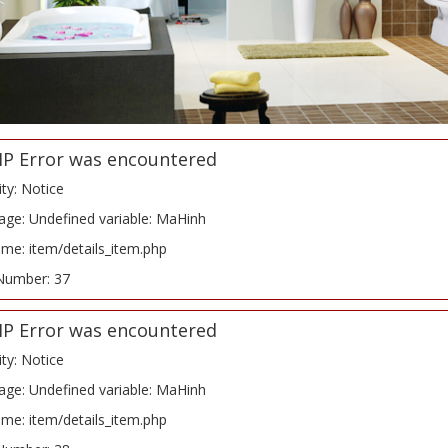
HP Error was encountered
ity: Notice
ge: Undefined variable: MaHinh
ame: item/details_item.php
Number: 37
HP Error was encountered
ity: Notice
ge: Undefined variable: MaHinh
ame: item/details_item.php