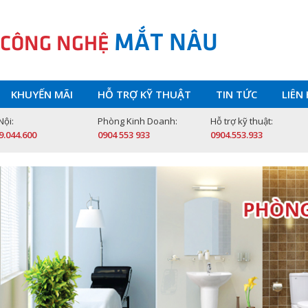
MẮT NÂU
 CÔNG NGHỆ
KHUYẾN MÃI
HỖ TRỢ KỸ THUẬT
TIN TỨC
LIÊN
Nội:
Phòng Kinh Doanh:
Hỗ trợ kỹ thuật:
9.044.600
0904 553 933
0904.553.933