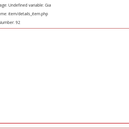
ge: Undefined variable: Gia
ame: item/details_item.php
Number: 92