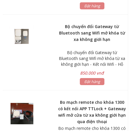
Đặt hàng
Bộ chuyển đổi Gateway từ
Bluetooth sang Wifi mở khóa từ
xa không giới hạn
Bộ chuyển đổi Gateway từ
Bluetooth sang Wifi mở khóa từ xa
không giới hạn - Kết nối Wifi - Hỗ
trợ mở cửa từ xa, quản lý, đăng ký
850.000 vnđ
thẻ từ password từ xa - Nguồn điện:
110 - 200V
Đặt hàng
Bo mạch remote cho khóa 1300
có kết nối APP TTLock + Gateway
wifi mở cửa từ xa không giới hạn
qua điện thoại
Bo mạch remote cho khóa 1300 có