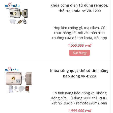
Khóa cổng điện tử dùng remote,
thẻ từ, khóa cơ VR-1200
Hợp kim chống gỉ, mạ niken, Có
chức năng kết nối với màn hình
chuông cửa để mở khóa, Kết hợp
đầu đọc vân tay để kiểm soát ra
1.550.000 vnđ
vào cửa
Đặt hàng
Khóa cổng quẹt thẻ có tính năng
báo động VR-D229
Có tính năng báo động khi không
đóng cửa, Sử dụng 2000 thẻ RFID,
kết nối được 7 remote (20m), bàn
phím điều khiển và chìa cơ
1.999.000 vnđ