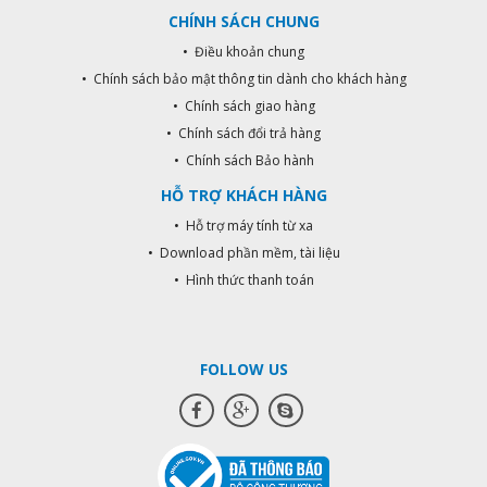
nguồn) - Được Thiết kế và công
CHÍNH SÁCH CHUNG
nghệ Hàn Quốc - LƯU Ý : KHÔNG
LẮP ĐẶT SỬ DỤNG CHO NHÀ TRỌ
• Điều khoản chung
- Bảo hành 12 tháng Giá đã bao
• Chính sách bảo mật thông tin dành cho khách hàng
gồm nắp che mưa
• Chính sách giao hàng
• Chính sách đổi trả hàng
• Chính sách Bảo hành
HỖ TRỢ KHÁCH HÀNG
• Hỗ trợ máy tính từ xa
• Download phần mềm, tài liệu
• Hình thức thanh toán
FOLLOW US