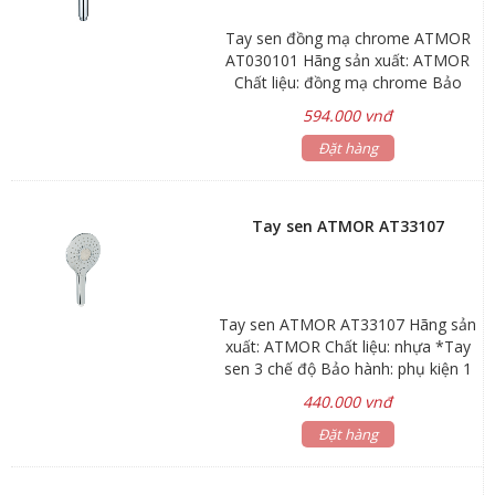
Tay sen đồng mạ chrome ATMOR
AT030101 Hãng sản xuất: ATMOR
Chất liệu: đồng mạ chrome Bảo
hành: phụ kiện 1 năm Làm bằng
594.000 vnđ
đồng mạ chrome Kiểu dáng hiện
đại, sang trọng và chất lượng tốt
Đặt hàng
nhất
Tay sen ATMOR AT33107
Tay sen ATMOR AT33107 Hãng sản
xuất: ATMOR Chất liệu: nhựa *Tay
sen 3 chế độ Bảo hành: phụ kiện 1
năm Thân vòi làm bằng hợp kim
440.000 vnđ
đồng cao cấp H65 Van đĩa bằng sứ
chống bám cặn bẩn giúp khóa nước
Đặt hàng
hoàn toàn. Chống ăn mòn, hàm
lượng chì < 0.03% Đạt tiêu chuẩn