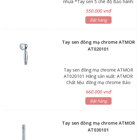
nhựa *Tay sen 5 chế độ Bảo hành:
phụ kiện 1 năm Thân vòi làm bằng
550.000 vnđ
hợp kim đồng cao cấp H65 Van đĩa
bằng sứ chống bám cặn bẩn giúp
Đặt hàng
khóa nước hoàn toàn. Chống ăn
mòn, hàm lượng chì < 0.03% Đạt
tiêu chuẩn vòi nước uống, bảo vệ
Tay sen đồng mạ chrome ATMOR
môi trường
AT020101
Tay sen đồng mạ chrome ATMOR
AT020101 Hãng sản xuất: ATMOR
Chất liệu: đồng mạ chrome Bảo
hành: phụ kiện 1 năm Đồng mạ
660.000 vnđ
chrome Chống bám bẩn và không
bị rỉ sét trong môi trường ẩm ướt
Đặt hàng
Tay sen đồng mạ chrome ATMOR
AT030101