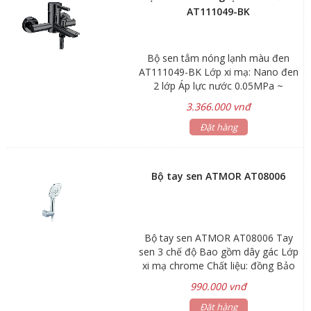
AT111049-BK
Bộ sen tắm nóng lạnh màu đen
AT111049-BK Lớp xi mạ: Nano đen
2 lớp Áp lực nước 0.05MPa ~
0.75MPa Chất liệu Hợp kim đồng
3.366.000 vnđ
H65 Kích thước: 176x186mm Bảo
hành: sen vòi 3 năm, phụ kiện 1
Đặt hàng
năm. Thân vòi làm bằng hợp kim
đồng cao cấp H65 Van đĩa bằng sứ
chống bám cặn bẩn giúp khóa nước
Bộ tay sen ATMOR AT08006
hoàn toàn. Chống ăn mòn, hàm
lượng chì < 0.03% Đạt tiêu chuẩn
vòi nước uống, bảo vệ môi trường
Kiểu dáng hiện đại, sang trọng và
Bộ tay sen ATMOR AT08006 Tay
chất lượng tốt nhất
sen 3 chế độ Bao gồm dây gác Lớp
xi mạ chrome Chất liệu: đồng Bảo
hành : sản phẩm 3 năm, phụ kiện 1
990.000 vnđ
năm Thân vòi làm bằng hợp kim
đồng cao cấp H65 Van đĩa bằng sứ
Đặt hàng