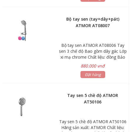
chống bám cặn bẩn giúp khóa nước
hoàn toàn. Chống ăn mòn, hàm
lượng chì < 0.03% Đạt tiêu chuẩn
Bộ tay sen (tay+dây+pát)
vòi nước uống, bảo vệ môi trường
ATMOR AT08007
Kiểu dáng hiện đại, sang trọng và
chất lượng tốt nhất
Bộ tay sen ATMOR AT08006 Tay
sen 3 chế độ Bao gồm dây gác Lớp
xi mạ chrome Chất liệu: đồng Bảo
hành : sản phẩm 3 năm, phụ kiện 1
880.000 vnđ
năm Thân vòi làm bằng hợp kim
đồng cao cấp H65 Van đĩa bằng sứ
Đặt hàng
chống bám cặn bẩn giúp khóa nước
hoàn toàn. Chống ăn mòn, hàm
lượng chì < 0.03% Đạt tiêu chuẩn
Tay sen 5 chề độ ATMOR
vòi nước uống, bảo vệ môi trường
AT50106
Kiểu dáng hiện đại, sang trọng và
chất lượng tốt nhất
Tay sen 5 chề độ ATMOR AT50106
Hãng sản xuất: ATMOR Chất liệu: