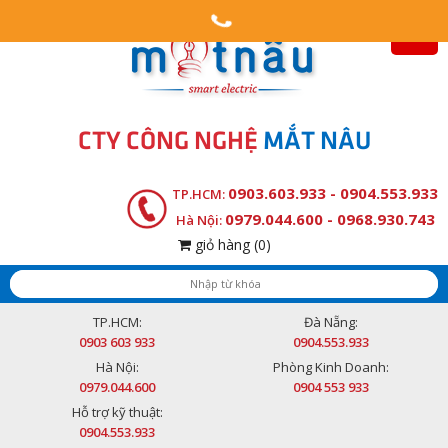
CTY CÔNG NGHỆ
MẮT NÂU
0903.603.933 - 0904.553.933
TP.HCM:
0979.044.600 - 0968.930.743
Hà Nội:
giỏ hàng
(0)
TP.HCM:
Đà Nẵng:
0903 603 933
0904.553.933
Hà Nội:
Phòng Kinh Doanh:
0979.044.600
0904 553 933
Hỗ trợ kỹ thuật:
0904.553.933