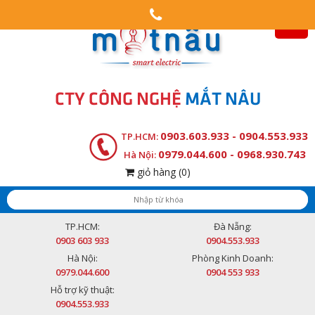
CTY CÔNG NGHỆ
MẮT NÂU
0903.603.933 - 0904.553.933
TP.HCM:
0979.044.600 - 0968.930.743
Hà Nội:
giỏ hàng
(0)
TP.HCM:
Đà Nẵng:
0903 603 933
0904.553.933
Hà Nội:
Phòng Kinh Doanh:
0979.044.600
0904 553 933
Hỗ trợ kỹ thuật:
0904.553.933