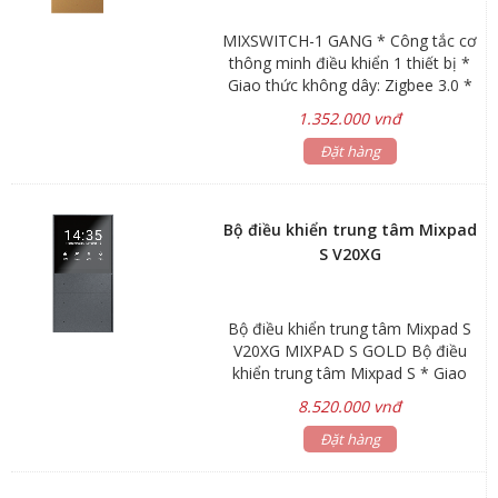
MIXSWITCH-1 GANG * Công tắc cơ
thông minh điều khiển 1 thiết bị *
Giao thức không dây: Zigbee 3.0 *
Kích thước : 86 × 86 × 40mm *
1.352.000 vnđ
Nguồn cấp: 250V ~ 10A AC,
50/60Hz * Công suất: 200W/ 1 kênh
Đặt hàng
* Khoảng cách không dây: 80m *
Môi trường làm việc: -20℃~60℃,
độ ẩm < 80% RH
Bộ điều khiển trung tâm Mixpad
S V20XG
Bộ điều khiển trung tâm Mixpad S
V20XG MIXPAD S GOLD Bộ điều
khiển trung tâm Mixpad S * Giao
thức không dây: Zigbee, Wifi,
8.520.000 vnđ
Bluetooth * Quản lý lên đến 250
thiết bị * Nguồn cấp: 220V AC *
Đặt hàng
Màu sắc: Xám * Chất liệu: Hợp kim
nhôm, nhựa ABS * Môi trường làm