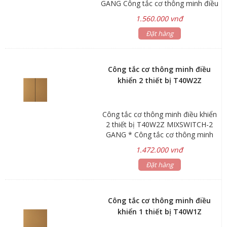
GANG Công tắc cơ thông minh điều
khiển 3 thiết bị Giao thức không
1.560.000 vnđ
dây: Zigbee 3.0 Kích thước : 86 × 86
× 40mm Nguồn cấp: 250V ~ 10A
Đặt hàng
AC, 50/60Hz Công suất: 200W/ 1
kênh Khoảng cách không dây: 80m
Môi trường làm việc: -20℃~60℃,
Công tắc cơ thông minh điều
độ ẩm < 80% RH
khiển 2 thiết bị T40W2Z
Công tắc cơ thông minh điều khiển
2 thiết bị T40W2Z MIXSWITCH-2
GANG * Công tắc cơ thông minh
điều khiển 2 thiết bị Giao thức
1.472.000 vnđ
không dây: Zigbee 3.0 Kích thước :
86 × 86 × 40mm Nguồn cấp: 250V ~
Đặt hàng
10A AC, 50/60Hz Công suất: 200W/
1 kênh Khoảng cách không dây:
80m Môi trường làm việc:
Công tắc cơ thông minh điều
-20℃~60℃, độ ẩm < 80% RH
khiển 1 thiết bị T40W1Z