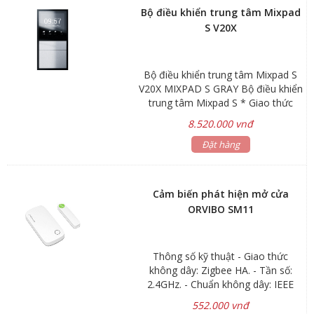
việc: -15℃-60℃, độ ẩm < 80% RH *
Bộ điều khiển trung tâm Mixpad
Màn hình cảm ứng: 4 inch
S V20X
Bộ điều khiển trung tâm Mixpad S
V20X MIXPAD S GRAY Bộ điều khiển
trung tâm Mixpad S * Giao thức
không dây: Zigbee, Wifi, Bluetooth
8.520.000 vnđ
* Quản lý lên đến 250 thiết bị *
Nguồn cấp: 220V AC * Màu sắc:
Đặt hàng
Xám * Chất liệu: Hợp kim nhôm,
nhựa ABS * Môi trường làm việc:
-15℃-60℃, độ ẩm < 80% RH * Màn
Cảm biến phát hiện mở cửa
hình cảm ứng: 4 inch
ORVIBO SM11
Thông số kỹ thuật - Giao thức
không dây: Zigbee HA. - Tần số:
2.4GHz. - Chuẩn không dây: IEEE
802.15.4. - Nguồn cấp: Pin CR2032. -
552.000 vnđ
Khoảng cách không dây: 100m