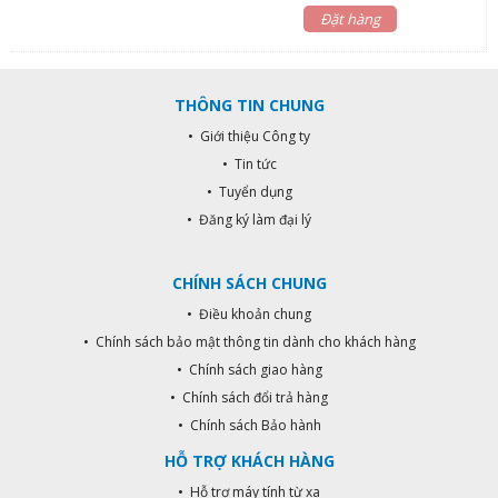
(không vật cản). - Kích thước
Đặt hàng
Transmitter: 61.5x30.3x11.7 mm. -
Kích thước Magnet: 44.8x10.9x7.9
mm. - Nhiệt độ hoạt động:
THÔNG TIN CHUNG
-10℃-50℃.
• Giới thiệu Công ty
• Tin tức
• Tuyển dụng
• Đăng ký làm đại lý
CHÍNH SÁCH CHUNG
• Điều khoản chung
• Chính sách bảo mật thông tin dành cho khách hàng
• Chính sách giao hàng
• Chính sách đổi trả hàng
• Chính sách Bảo hành
HỖ TRỢ KHÁCH HÀNG
• Hỗ trợ máy tính từ xa