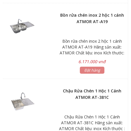
Bồn rửa chén inox 2 hộc 1 cánh
ATMOR AT-A19
Bồn rửa chén inox 2 hộc 1 cánh
ATMOR AT-A19 Hãng sản xuất:
ATMOR Chất liệu: inox Kích thước:
1200x500x220mm Độ dày: 1.1mm
6.171.000 vnđ
Bảo hành : sink 3 năm, phụ kiện 1
Đặt hàng
năm
Chậu Rửa Chén 1 Hộc 1 Cánh
ATMOR AT-381C
Chậu Rửa Chén 1 Hộc 1 Cánh
ATMOR AT-381C Hãng sản xuất:
ATMOR Chất liệu: inox Kích thước :