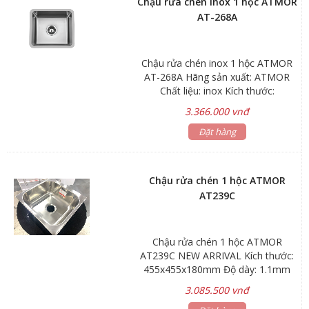
Chậu rửa chén inox 1 hộc ATMOR
AT-268A
Chậu rửa chén inox 1 hộc ATMOR
AT-268A Hãng sản xuất: ATMOR
Chất liệu: inox Kích thước:
450x400x200mm Độ dày: 1.1mm
3.366.000 vnđ
Bảo hành: sink 3 năm, phụ kiện 1
Đặt hàng
năm
Chậu rửa chén 1 hộc ATMOR
AT239C
Chậu rửa chén 1 hộc ATMOR
AT239C NEW ARRIVAL Kích thước:
455x455x180mm Độ dày: 1.1mm
Bảo hành : sản phẩm 3 năm, phụ
3.085.500 vnđ
kiện 1 năm