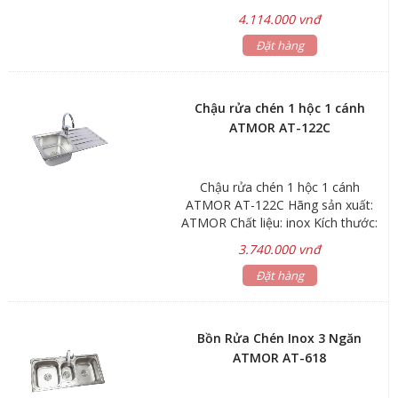
860x500x200mm Độ dày: 1.1mm
4.114.000 vnđ
*Cánh bên phải & cánh bên trái Bảo
hành : sink 3 năm, phụ kiện 1 năm
Đặt hàng
Chậu rửa chén 1 hộc 1 cánh
ATMOR AT-122C
Chậu rửa chén 1 hộc 1 cánh
ATMOR AT-122C Hãng sản xuất:
ATMOR Chất liệu: inox Kích thước:
900x500x220mm Độ dày: 1.1mm
3.740.000 vnđ
Bảo hành : sink 3 năm, phụ kiện 1
Đặt hàng
năm
Bồn Rửa Chén Inox 3 Ngăn
ATMOR AT-618