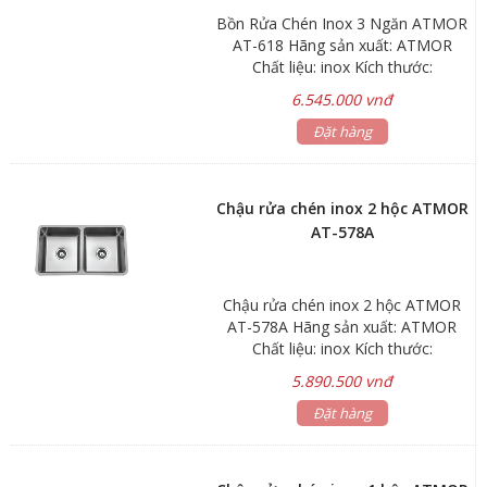
Bồn Rửa Chén Inox 3 Ngăn ATMOR
AT-618 Hãng sản xuất: ATMOR
Chất liệu: inox Kích thước:
1060x500x220mm Độ dày: 1.1mm
6.545.000 vnđ
Bảo hành : sink 3 năm, phụ kiện 1
Đặt hàng
năm
Chậu rửa chén inox 2 hộc ATMOR
AT-578A
Chậu rửa chén inox 2 hộc ATMOR
AT-578A Hãng sản xuất: ATMOR
Chất liệu: inox Kích thước:
780x450x200mm Độ dày: 1.1mm
5.890.500 vnđ
Bảo hành : sink 3 năm, phụ kiện 1
Đặt hàng
năm