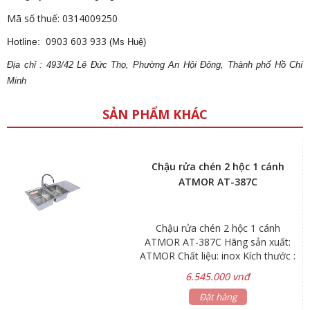
Mã số thuế: 0314009250
0903 603 933
Hotline:
(Ms Huệ)
Địa
ch
ỉ : 493/42 Lê Đức Thọ, Phường An Hội Đông, Thành phố Hồ Chí
Minh
SẢN PHẨM KHÁC
Chậu rửa chén 2 hộc 1 cánh
ATMOR AT-387C
Chậu rửa chén 2 hộc 1 cánh
ATMOR AT-387C Hãng sản xuất:
ATMOR Chất liệu: inox Kích thước :
1200x500x200mm Độ dày: 1.1mm
6.545.000 vnđ
*Cánh bên phải & cánh bên trái Bảo
hành : sink 3 năm, phụ kiện 1 năm
Đặt hàng