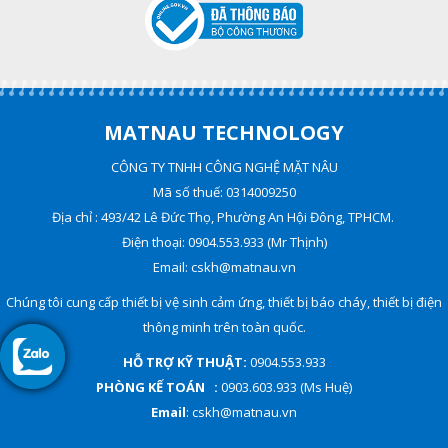
MATNAU TECHNOLOGY
CÔNG TY TNHH CÔNG NGHỆ MẶT NÂU
Mã số thuế: 0314009250
Địa chỉ : 493/42 Lê Đức Thọ, Phường An Hội Đông, TPHCM.
Điện thoại: 0904.553.933 (Mr Thịnh)
Email: cskh@matnau.vn
Chúng tôi cung cấp thiết bị vệ sinh cảm ứng, thiết bị báo cháy, thiết bị điện
thông minh trên toàn quốc.
HỖ TRỢ KỸ THUẬT:
0904.553.933
PHÒNG KẾ TOÁN :
0903.603.933 (Ms Huệ)
Email
: cskh@matnau.vn