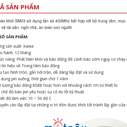
Ả SẢN PHẨM
 báo khói SM03 sử dụng tần số 433Mhz kết hợp với bộ trung tâm, mục 
 vệ tài sản, ngôi nhà, an toàn con người.
SỐ SẢN PHẨM:
ng sản xuất: Kawa
o hành: 12 tháng
ức năng: Phát hiện khói và báo động để cảnh báo sớm nguy cơ cháy nổ.
i tín hiệu về Trung tâm báo động
u tạo hình tròn, gắn nổi trần, dễ dàng lắp đặt và sử dụng
 dụng pin vuông, thời gian chờ 1 năm
 lượng báo động 85dB hoặc hơn với khoảng cách 1m từ thiết bị
 chế độ báo pin yếu hoặc sự cố do lỗi kỹ thuật
iệt độ làm việc 10 ~ 50 độ C
uyến cáo lắp đặt tại những vị trí đón được khói tốt tránh lắp gần cửa 