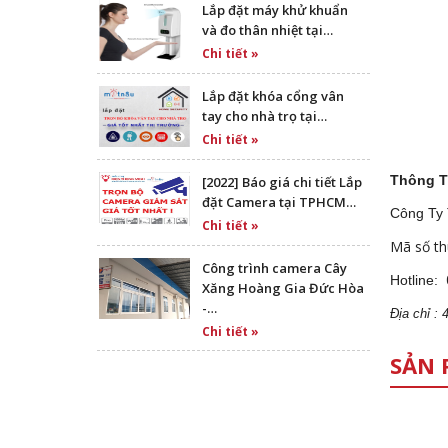
Lắp đặt máy khử khuẩn
và đo thân nhiệt tại…
Chi tiết »
Lắp đặt khóa cổng vân
tay cho nhà trọ tại…
Chi tiết »
Thông T
[2022] Báo giá chi tiết Lắp
đặt Camera tại TPHCM…
Công Ty
Chi tiết »
Mã số th
Công trình camera Cây
Hotline:
Xăng Hoàng Gia Đức Hòa
-…
Địa
ch
ỉ :
Chi tiết »
SẢN 