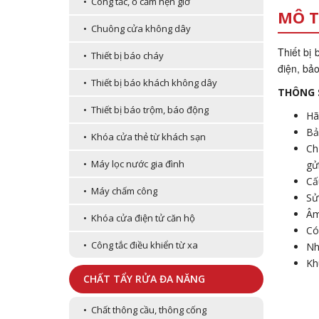
• Công tắc, ổ cắm hẹn giờ
MÔ T
• Chuông cửa không dây
Thiết bị
• Thiết bị báo cháy
điện, bảo
• Thiết bị báo khách không dây
THÔNG 
• Thiết bị báo trộm, báo động
Hã
Bả
• Khóa cửa thẻ từ khách sạn
Ch
• Máy lọc nước gia đình
gử
Cấ
• Máy chấm công
Sử
Âm
• Khóa cửa điện tử căn hộ
Có
• Công tắc điều khiển từ xa
Nh
Kh
CHẤT TẨY RỬA ĐA NĂNG
• Chất thông cầu, thông cống