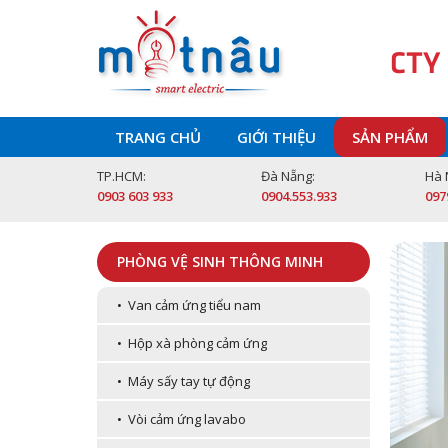
CTY
TRANG CHỦ
GIỚI THIỆU
SẢN PHẨM
TP.HCM:
Đà Nẵng:
Hà 
0903 603 933
0904.553.933
097
PHÒNG VỆ SINH THÔNG MINH
• Van cảm ứng tiểu nam
• Hộp xà phòng cảm ứng
• Máy sấy tay tự động
• Vòi cảm ứng lavabo