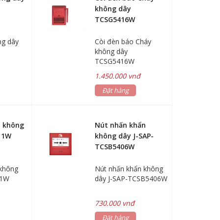
không dây
TCSG5416W
ng dây
Còi đèn báo Cháy
không dây
TCSG5416W
1.450.000 vnđ
Đặt hàng
t không
Nút nhấn khẩn
11W
không dây J-SAP-
TCSB5406W
 không
Nút nhấn khẩn không
11W
dây J-SAP-TCSB5406W
730.000 vnđ
Đặt hàng