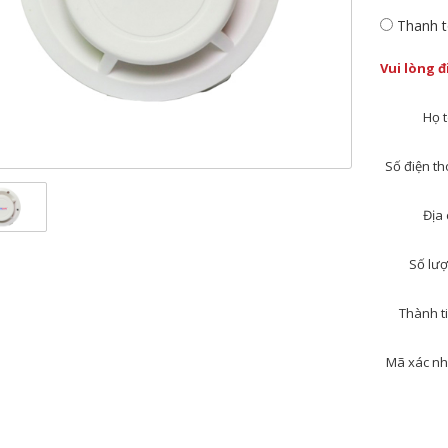
Thanh t
Vui lòng 
Họ t
Số điện tho
Địa 
Số lượ
Thành ti
Mã xác nh