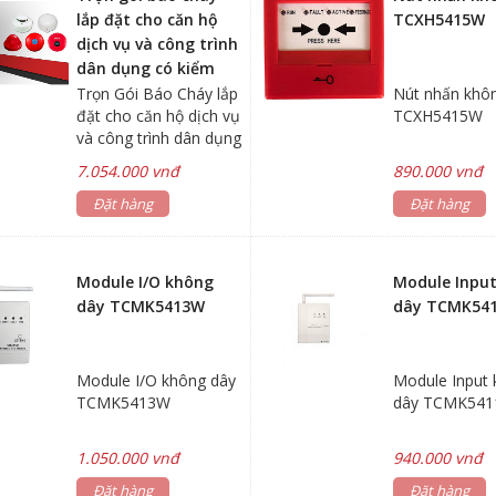
lắp đặt cho căn hộ
TCXH5415W
dịch vụ và công trình
dân dụng có kiểm
định chất lượng
Trọn Gói Báo Cháy lắp
Nút nhấn khô
đặt cho căn hộ dịch vụ
TCXH5415W
và công trình dân dụng
có kiển định chất
7.054.000 vnđ
890.000 vnđ
lượng, bộ xử lý thông
minh kết hợp được với
Đặt hàng
Đặt hàng
nhiều thiết bị phụ trợ
khác: đầu báo, chuông
báo, đèn báo…vv
Module I/O không
Module Inpu
dây TCMK5413W
dây TCMK54
Module I/O không dây
Module Input
TCMK5413W
dây TCMK54
1.050.000 vnđ
940.000 vnđ
Đặt hàng
Đặt hàng