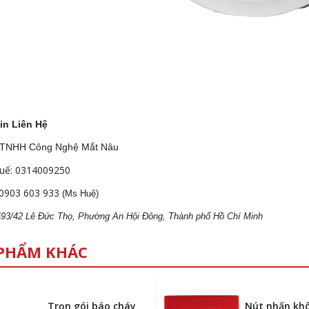
in Liên Hệ
 TNHH Công Nghệ Mắt Nâu
uế: 0314009250
0903 603 933
(Ms Huệ)
 493/42 Lê Đức Thọ, Phường An Hội Đông, Thành phố Hồ Chí Minh
PHẨM KHÁC
Trọn gói báo cháy
Nút nhấn kh