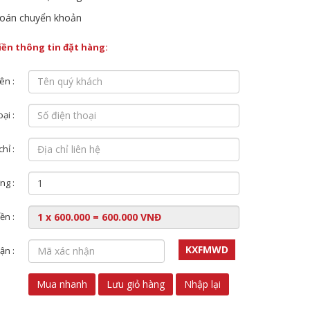
oán chuyển khoản
điền thông tin đặt hàng:
ên :
ại :
chỉ :
ng :
ền :
KXFMWD
ận :
Mua nhanh
Lưu giỏ hàng
Nhập lại