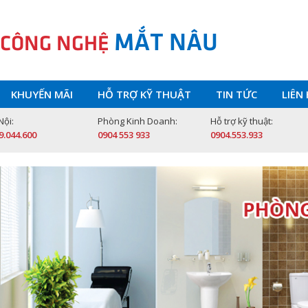
MẮT NÂU
 CÔNG NGHỆ
KHUYẾN MÃI
HỖ TRỢ KỸ THUẬT
TIN TỨC
LIÊN
Nội:
Phòng Kinh Doanh:
Hỗ trợ kỹ thuật:
9.044.600
0904 553 933
0904.553.933