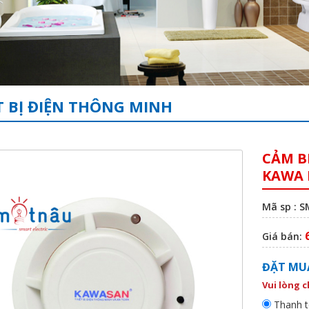
T BỊ ĐIỆN THÔNG MINH
CẢM B
KAWA 
Mã sp : 
Giá bán:
ĐẶT MU
Vui lòng 
Thanh t