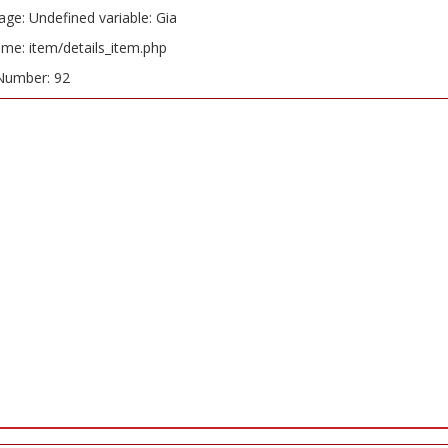
ge: Undefined variable: Gia
ame: item/details_item.php
Number: 92