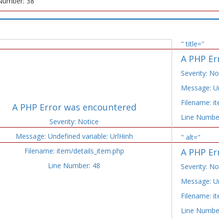
Number: 38
" title="
A PHP Er
Severity: No
Message: Un
Filename: i
A PHP Error was encountered
Line Numbe
Severity: Notice
Message: Undefined variable: UrlHinh
" alt="
Filename: item/details_item.php
A PHP Er
Line Number: 48
Severity: No
Message: Un
Filename: i
Line Numbe