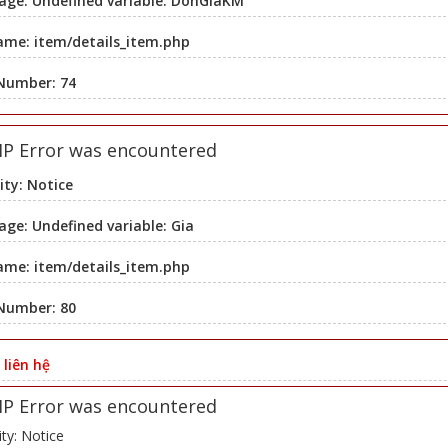
age: Undefined variable: DonGiaKM
ame: item/details_item.php
 Number: 74
HP Error was encountered
ity: Notice
ge: Undefined variable: Gia
ame: item/details_item.php
 Number: 80
:
liên hệ
HP Error was encountered
ity: Notice