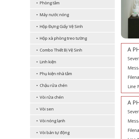
• Phòng tắm
• Máy nước nóng
• Hộp Đựng Giấy Vệ Sinh
• Hộp xà phòng treo tường
A P
• Combo Thiết Bị Vệ Sinh
Sever
• Linh kiện
Messa
• Phụ kiện nhà tắm
Filen
• Chậu rửa chén
Line 
• Vòi rửa chén
A P
• Vòi sen
Sever
Messa
• Vòi nóng lạnh
Filen
• Vòi bán tự động