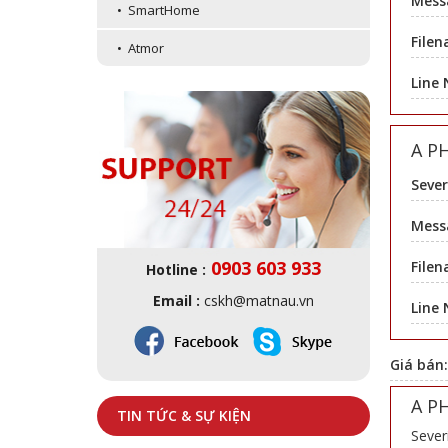
Mess
• SmartHome
Filen
• Atmor
Line
A P
Sever
Messa
0903 603 933
Filen
Hotline :
Email :
cskh@matnau.vn
Line
Giá bán
A P
TIN TỨC & SỰ KIỆN
Sever