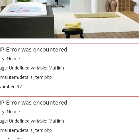
HP Error was encountered
ity: Notice
ge: Undefined variable: MaHinh
ame: item/details_item.php
Number: 37
HP Error was encountered
ity: Notice
ge: Undefined variable: MaHinh
ame: item/details_item.php