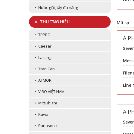
• Nước giặt, tẩy đa năng
» THƯƠNG HIỆU
Mã sp :
• TPPRO
A P
• Caesar
Sever
• Lasting
Messa
• Tran Can
Filen
• ATMOR
Line
• VIRO VIỆT NAM
• Mitsubishi
A P
• Kawa
Sever
• Panasonic