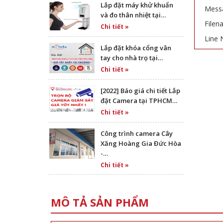
Lắp đặt máy khử khuẩn
Messa
và đo thân nhiệt tại…
Filen
Chi tiết »
Line 
Lắp đặt khóa cổng vân
tay cho nhà trọ tại…
Chi tiết »
[2022] Báo giá chi tiết Lắp
đặt Camera tại TPHCM…
Chi tiết »
Công trình camera Cây
Xăng Hoàng Gia Đức Hòa
-…
Chi tiết »
MÔ TẢ SẢN PHẨM