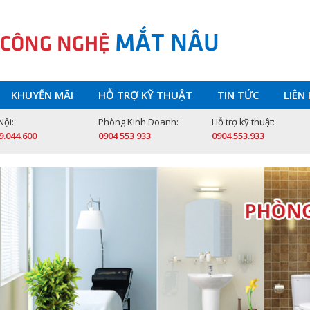
MẮT NÂU
 CÔNG NGHỆ
KHUYẾN MÃI
HỖ TRỢ KỸ THUẬT
TIN TỨC
LIÊN
Nội:
Phòng Kinh Doanh:
Hỗ trợ kỹ thuật:
9.044.600
0904 553 933
0904.553.933