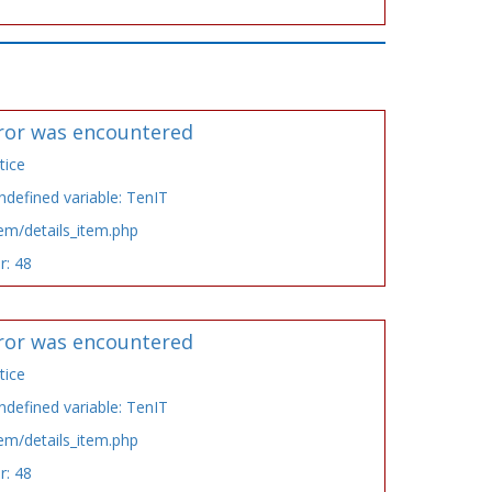
ror was encountered
tice
defined variable: TenIT
tem/details_item.php
r: 48
ror was encountered
tice
defined variable: TenIT
tem/details_item.php
r: 48