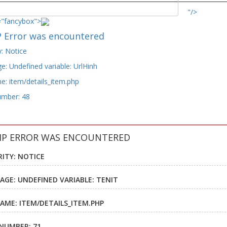
"/>
="fancybox">
 Error was encountered
y: Notice
: Undefined variable: UrlHinh
e: item/details_item.php
umber: 48
HP ERROR WAS ENCOUNTERED
RITY: NOTICE
AGE: UNDEFINED VARIABLE: TENIT
NAME: ITEM/DETAILS_ITEM.PHP
 NUMBER: 71