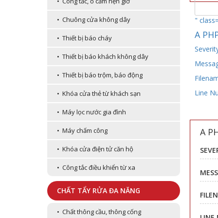
• Công tắc, ổ cắm hẹn giờ
• Chuông cửa không dây
" class
A PHP
• Thiết bị báo cháy
Severit
• Thiết bị báo khách không dây
Message
• Thiết bị báo trộm, báo động
Filenam
Line N
• Khóa cửa thẻ từ khách sạn
• Máy lọc nước gia đình
A P
• Máy chấm công
• Khóa cửa điện tử căn hộ
SEVE
• Công tắc điều khiển từ xa
MESS
CHẤT TẨY RỬA ĐA NĂNG
FILE
• Chất thông cầu, thông cống
LINE