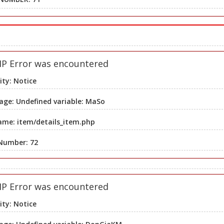
HP Error was encountered
ity: Notice
ge: Undefined variable: MaSo
ame: item/details_item.php
 Number: 72
HP Error was encountered
ity: Notice