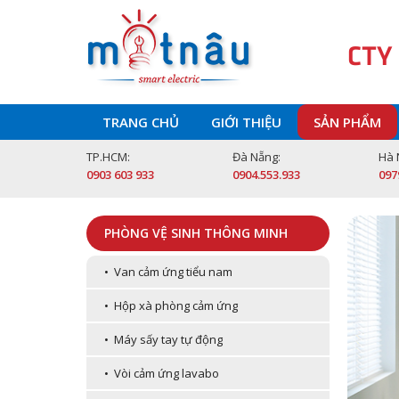
CTY
TRANG CHỦ
GIỚI THIỆU
SẢN PHẨM
TP.HCM:
Đà Nẵng:
Hà 
0903 603 933
0904.553.933
097
PHÒNG VỆ SINH THÔNG MINH
• Van cảm ứng tiểu nam
• Hộp xà phòng cảm ứng
• Máy sấy tay tự động
• Vòi cảm ứng lavabo