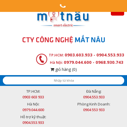
CTY CÔNG NGHỆ
MẮT NÂU
0903.603.933 - 0904.553.933
TP.HCM:
0979.044.600 - 0968.930.743
Hà Nội:
giỏ hàng
(0)
TP.HCM:
Đà Nẵng:
0903 603 933
0904.553.933
Hà Nội:
Phòng Kinh Doanh:
0979.044.600
0904 553 933
Hỗ trợ kỹ thuật:
0904.553.933