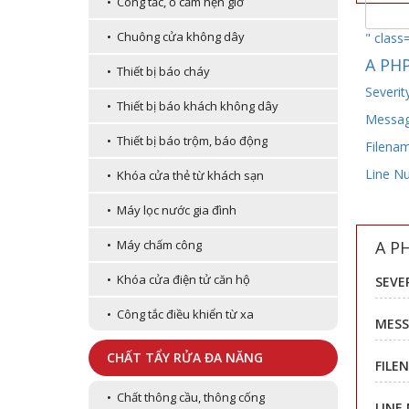
• Công tắc, ổ cắm hẹn giờ
• Chuông cửa không dây
" class
A PHP
• Thiết bị báo cháy
Severit
• Thiết bị báo khách không dây
Message
• Thiết bị báo trộm, báo động
Filenam
Line N
• Khóa cửa thẻ từ khách sạn
• Máy lọc nước gia đình
A P
• Máy chấm công
• Khóa cửa điện tử căn hộ
SEVE
• Công tắc điều khiển từ xa
MESS
CHẤT TẨY RỬA ĐA NĂNG
FILE
• Chất thông cầu, thông cống
LINE