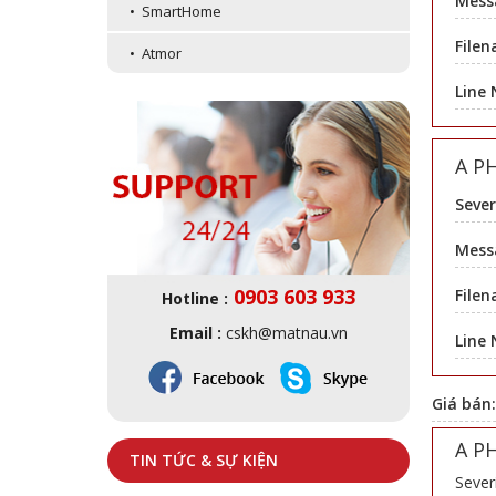
Mess
• SmartHome
Filen
• Atmor
Line
A P
Sever
Messa
0903 603 933
Filen
Hotline :
Email :
cskh@matnau.vn
Line
Giá bán
A P
TIN TỨC & SỰ KIỆN
Sever