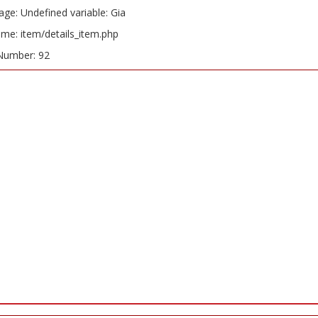
ge: Undefined variable: Gia
ame: item/details_item.php
Number: 92