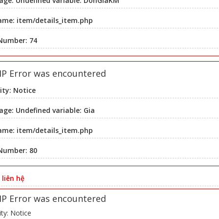
age: Undefined variable: DonGiaKM
ame: item/details_item.php
 Number: 74
HP Error was encountered
ity: Notice
ge: Undefined variable: Gia
ame: item/details_item.php
 Number: 80
:
liên hệ
HP Error was encountered
ity: Notice