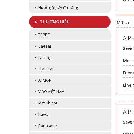
• Nước giặt, tẩy đa năng
» THƯƠNG HIỆU
Mã sp :
• TPPRO
A P
• Caesar
Sever
• Lasting
Messa
• Tran Can
Filen
• ATMOR
Line
• VIRO VIỆT NAM
• Mitsubishi
A P
• Kawa
Sever
• Panasonic