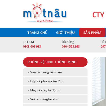
CTY
TRANG CHỦ
GIỚI THIỆU
SẢN PHẨM
TP.HCM:
Đà Nẵng:
Hà 
0903 603 933
0904.553.933
097
PHÒNG VỆ SINH THÔNG MINH
• Van cảm ứng tiểu nam
• Hộp xà phòng cảm ứng
• Máy sấy tay tự động
• Vòi cảm ứng lavabo