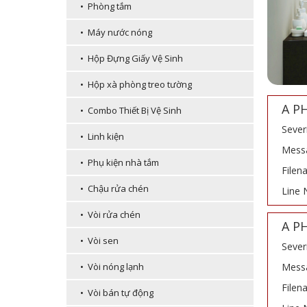
• Phòng tắm
• Máy nước nóng
• Hộp Đựng Giấy Vệ Sinh
• Hộp xà phòng treo tường
A P
• Combo Thiết Bị Vệ Sinh
Sever
• Linh kiện
Messa
• Phụ kiện nhà tắm
Filen
• Chậu rửa chén
Line 
• Vòi rửa chén
A P
• Vòi sen
Sever
Messa
• Vòi nóng lạnh
Filen
• Vòi bán tự động