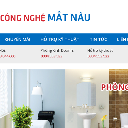
MẮT NÂU
 CÔNG NGHỆ
KHUYẾN MÃI
HỖ TRỢ KỸ THUẬT
TIN TỨC
LIÊN
Nội:
Phòng Kinh Doanh:
Hỗ trợ kỹ thuật:
9.044.600
0904 553 933
0904.553.933