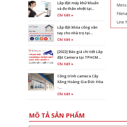
Lắp đặt máy khử khuẩn
Messa
và đo thân nhiệt tại…
Filen
Chi tiết »
Line 
Lắp đặt khóa cổng vân
tay cho nhà trọ tại…
Chi tiết »
[2022] Báo giá chi tiết Lắp
đặt Camera tại TPHCM…
Chi tiết »
Công trình camera Cây
Xăng Hoàng Gia Đức Hòa
-…
Chi tiết »
MÔ TẢ SẢN PHẨM