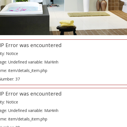
HP Error was encountered
ity: Notice
ge: Undefined variable: MaHinh
ame: item/details_item.php
Number: 37
HP Error was encountered
ity: Notice
ge: Undefined variable: MaHinh
ame: item/details_item.php