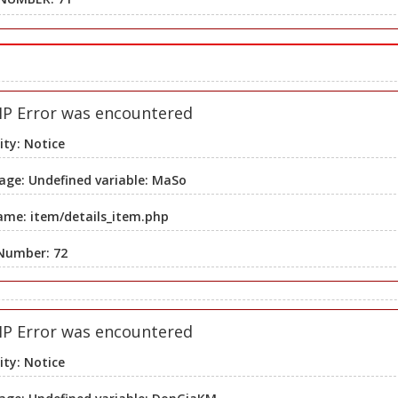
HP Error was encountered
ity: Notice
ge: Undefined variable: MaSo
ame: item/details_item.php
 Number: 72
HP Error was encountered
ity: Notice