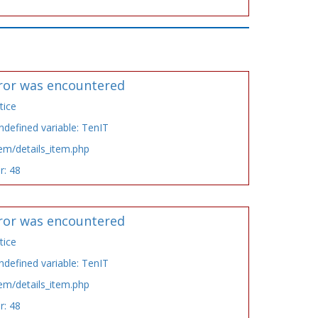
ror was encountered
tice
defined variable: TenIT
tem/details_item.php
r: 48
ror was encountered
tice
defined variable: TenIT
tem/details_item.php
r: 48