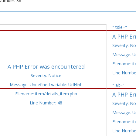
Number: 38
" title="
A PHP Er
Severity: No
Message: Un
Filename: i
A PHP Error was encountered
Line Numbe
Severity: Notice
Message: Undefined variable: UrlHinh
" alt="
Filename: item/details_item.php
A PHP Er
Line Number: 48
Severity: No
Message: Un
Filename: i
Line Numbe