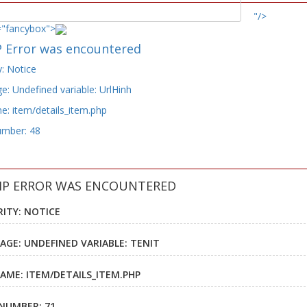
"/>
="fancybox">
 Error was encountered
y: Notice
: Undefined variable: UrlHinh
e: item/details_item.php
umber: 48
HP ERROR WAS ENCOUNTERED
RITY: NOTICE
AGE: UNDEFINED VARIABLE: TENIT
NAME: ITEM/DETAILS_ITEM.PHP
 NUMBER: 71