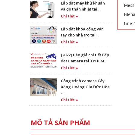
Lắp đặt máy khử khuẩn
Messa
và đo thân nhiệt tại…
Filen
Chi tiết »
Line 
Lắp đặt khóa cổng vân
tay cho nhà trọ tại…
Chi tiết »
[2022] Báo giá chi tiết Lắp
đặt Camera tại TPHCM…
Chi tiết »
Công trình camera Cây
Xăng Hoàng Gia Đức Hòa
-…
Chi tiết »
MÔ TẢ SẢN PHẨM