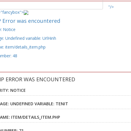
"/>
="fancybox">
 Error was encountered
y: Notice
: Undefined variable: UrlHinh
e: item/details_item.php
umber: 48
HP ERROR WAS ENCOUNTERED
RITY: NOTICE
AGE: UNDEFINED VARIABLE: TENIT
NAME: ITEM/DETAILS_ITEM.PHP
 NUMBER: 71