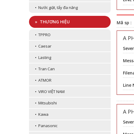
• Nước giặt, tẩy đa năng
» THƯƠNG HIỆU
Mã sp :
• TPPRO
A P
• Caesar
Sever
• Lasting
Messa
• Tran Can
Filen
• ATMOR
Line
• VIRO VIỆT NAM
• Mitsubishi
A P
• Kawa
Sever
• Panasonic