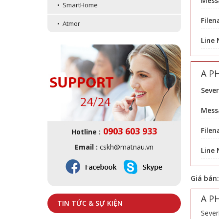
Mess
• SmartHome
Filen
• Atmor
Line
A P
Sever
Messa
0903 603 933
Filen
Hotline :
Email :
cskh@matnau.vn
Line
Giá bán
A P
TIN TỨC & SỰ KIỆN
Sever