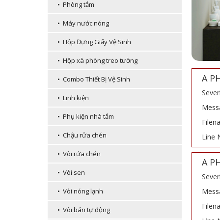
• Phòng tắm
• Máy nước nóng
• Hộp Đựng Giấy Vệ Sinh
• Hộp xà phòng treo tường
A P
• Combo Thiết Bị Vệ Sinh
Sever
• Linh kiện
Messa
• Phụ kiện nhà tắm
Filen
• Chậu rửa chén
Line 
• Vòi rửa chén
A P
• Vòi sen
Sever
Messa
• Vòi nóng lạnh
Filen
• Vòi bán tự động