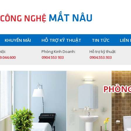
MẮT NÂU
 CÔNG NGHỆ
KHUYẾN MÃI
HỖ TRỢ KỸ THUẬT
TIN TỨC
LIÊN
Nội:
Phòng Kinh Doanh:
Hỗ trợ kỹ thuật:
9.044.600
0904 553 933
0904.553.933