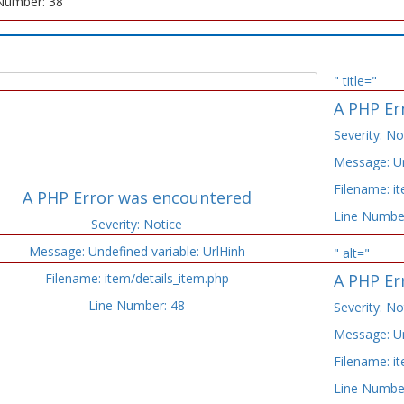
Number: 38
" title="
A PHP Er
Severity: No
Message: Un
Filename: i
A PHP Error was encountered
Line Numbe
Severity: Notice
Message: Undefined variable: UrlHinh
" alt="
Filename: item/details_item.php
A PHP Er
Line Number: 48
Severity: No
Message: Un
Filename: i
Line Numbe