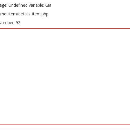
ge: Undefined variable: Gia
ame: item/details_item.php
Number: 92