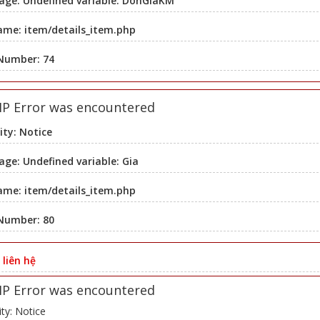
age: Undefined variable: DonGiaKM
ame: item/details_item.php
 Number: 74
HP Error was encountered
ity: Notice
ge: Undefined variable: Gia
ame: item/details_item.php
 Number: 80
:
liên hệ
HP Error was encountered
ity: Notice