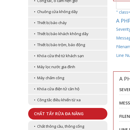
• Công tắc, ổ cắm hẹn giờ
• Chuông cửa không dây
" class
A PHP
• Thiết bị báo cháy
Severit
• Thiết bị báo khách không dây
Message
• Thiết bị báo trộm, báo động
Filenam
Line N
• Khóa cửa thẻ từ khách sạn
• Máy lọc nước gia đình
A P
• Máy chấm công
• Khóa cửa điện tử căn hộ
SEVE
• Công tắc điều khiển từ xa
MESS
CHẤT TẨY RỬA ĐA NĂNG
FILE
• Chất thông cầu, thông cống
LINE