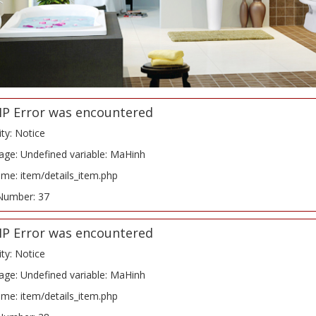
HP Error was encountered
ity: Notice
ge: Undefined variable: MaHinh
ame: item/details_item.php
Number: 37
HP Error was encountered
ity: Notice
ge: Undefined variable: MaHinh
ame: item/details_item.php