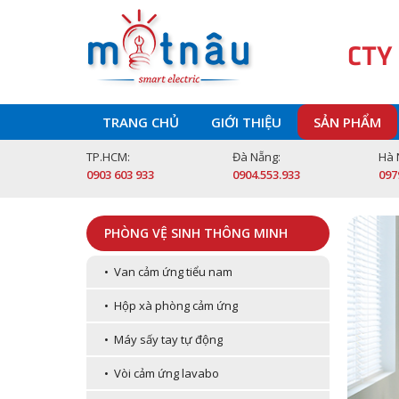
CTY
TRANG CHỦ
GIỚI THIỆU
SẢN PHẨM
TP.HCM:
Đà Nẵng:
Hà 
0903 603 933
0904.553.933
097
PHÒNG VỆ SINH THÔNG MINH
• Van cảm ứng tiểu nam
• Hộp xà phòng cảm ứng
• Máy sấy tay tự động
• Vòi cảm ứng lavabo