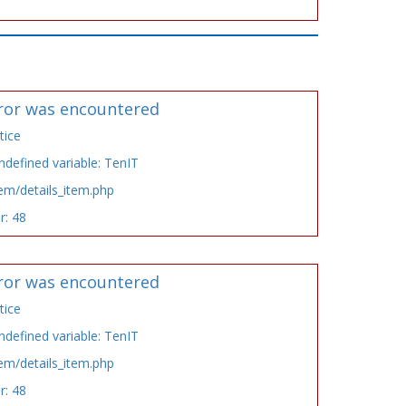
ror was encountered
tice
defined variable: TenIT
tem/details_item.php
r: 48
ror was encountered
tice
defined variable: TenIT
tem/details_item.php
r: 48