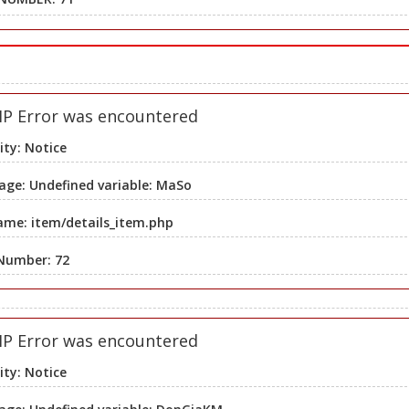
HP Error was encountered
ity: Notice
ge: Undefined variable: MaSo
ame: item/details_item.php
 Number: 72
HP Error was encountered
ity: Notice