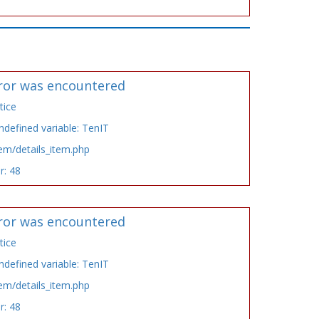
ror was encountered
tice
defined variable: TenIT
tem/details_item.php
r: 48
ror was encountered
tice
defined variable: TenIT
tem/details_item.php
r: 48