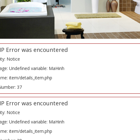
HP Error was encountered
ity: Notice
ge: Undefined variable: MaHinh
ame: item/details_item.php
Number: 37
HP Error was encountered
ity: Notice
ge: Undefined variable: MaHinh
ame: item/details_item.php