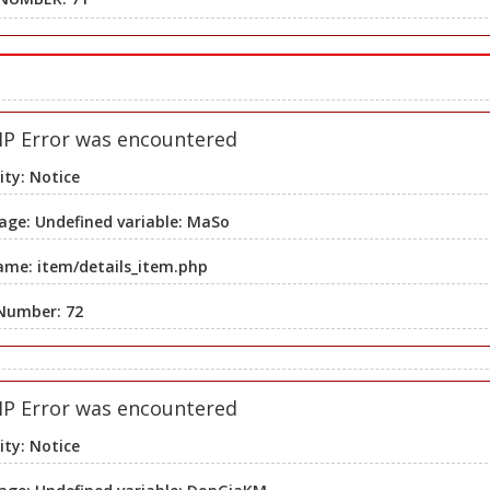
HP Error was encountered
ity: Notice
ge: Undefined variable: MaSo
ame: item/details_item.php
 Number: 72
HP Error was encountered
ity: Notice