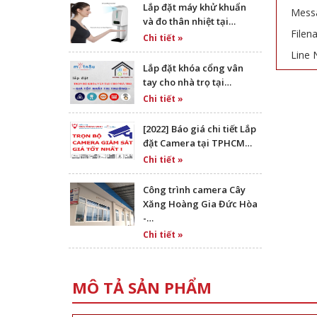
Lắp đặt máy khử khuẩn
Messa
và đo thân nhiệt tại…
Filen
Chi tiết »
Line 
Lắp đặt khóa cổng vân
tay cho nhà trọ tại…
Chi tiết »
[2022] Báo giá chi tiết Lắp
đặt Camera tại TPHCM…
Chi tiết »
Công trình camera Cây
Xăng Hoàng Gia Đức Hòa
-…
Chi tiết »
MÔ TẢ SẢN PHẨM