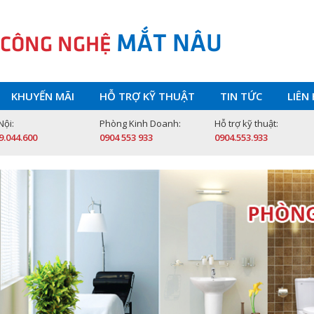
MẮT NÂU
 CÔNG NGHỆ
KHUYẾN MÃI
HỖ TRỢ KỸ THUẬT
TIN TỨC
LIÊN
Nội:
Phòng Kinh Doanh:
Hỗ trợ kỹ thuật:
9.044.600
0904 553 933
0904.553.933