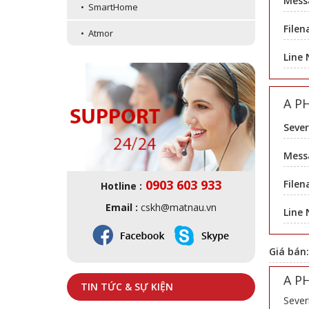
Mess
• SmartHome
Filen
• Atmor
Line
A P
Sever
Messa
0903 603 933
Filen
Hotline :
Email :
cskh@matnau.vn
Line
Giá bán
A P
TIN TỨC & SỰ KIỆN
Sever