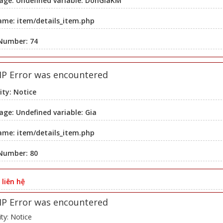
age: Undefined variable: DonGiaKM
ame: item/details_item.php
 Number: 74
HP Error was encountered
ity: Notice
ge: Undefined variable: Gia
ame: item/details_item.php
 Number: 80
:
liên hệ
HP Error was encountered
ity: Notice