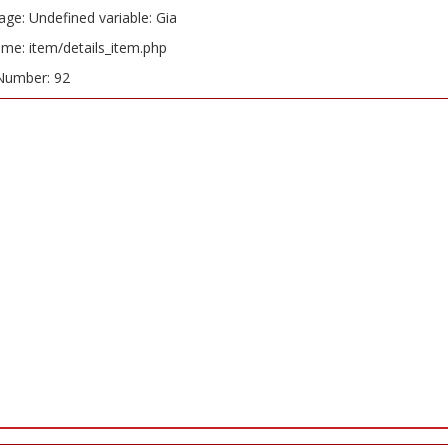
ge: Undefined variable: Gia
ame: item/details_item.php
Number: 92