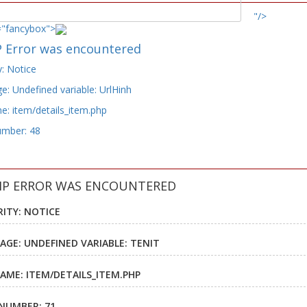
"/>
="fancybox">
 Error was encountered
y: Notice
: Undefined variable: UrlHinh
e: item/details_item.php
umber: 48
HP ERROR WAS ENCOUNTERED
RITY: NOTICE
AGE: UNDEFINED VARIABLE: TENIT
NAME: ITEM/DETAILS_ITEM.PHP
 NUMBER: 71