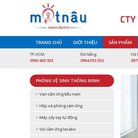
CTY
TRANG CHỦ
GIỚI THIỆU
SẢN PHẨM
TP.HCM:
Đà Nẵng:
Hà 
0903 603 933
0904.553.933
097
PHÒNG VỆ SINH THÔNG MINH
• Van cảm ứng tiểu nam
• Hộp xà phòng cảm ứng
• Máy sấy tay tự động
• Vòi cảm ứng lavabo