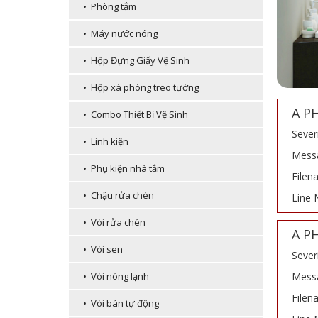
• Phòng tắm
• Máy nước nóng
• Hộp Đựng Giấy Vệ Sinh
• Hộp xà phòng treo tường
A P
• Combo Thiết Bị Vệ Sinh
Sever
• Linh kiện
Messa
• Phụ kiện nhà tắm
Filen
• Chậu rửa chén
Line 
• Vòi rửa chén
A P
• Vòi sen
Sever
Messa
• Vòi nóng lạnh
Filen
• Vòi bán tự động