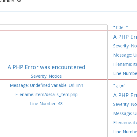
Number: 38
" title="
A PHP Er
Severity: No
Message: Un
Filename: i
A PHP Error was encountered
Line Numbe
Severity: Notice
Message: Undefined variable: UrlHinh
" alt="
Filename: item/details_item.php
A PHP Er
Line Number: 48
Severity: No
Message: Un
Filename: i
Line Numbe