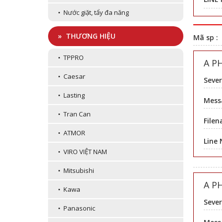
• Nước giặt, tẩy đa năng
» THƯƠNG HIỆU
Mã sp :
• TPPRO
A P
• Caesar
Sever
• Lasting
Messa
• Tran Can
Filen
• ATMOR
Line
• VIRO VIỆT NAM
• Mitsubishi
A P
• Kawa
Sever
• Panasonic