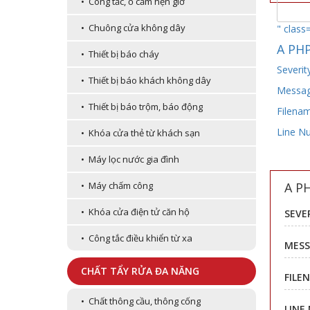
• Công tắc, ổ cắm hẹn giờ
• Chuông cửa không dây
" class
A PHP
• Thiết bị báo cháy
Severit
• Thiết bị báo khách không dây
Message
• Thiết bị báo trộm, báo động
Filenam
Line N
• Khóa cửa thẻ từ khách sạn
• Máy lọc nước gia đình
A P
• Máy chấm công
• Khóa cửa điện tử căn hộ
SEVE
• Công tắc điều khiển từ xa
MESS
CHẤT TẨY RỬA ĐA NĂNG
FILE
• Chất thông cầu, thông cống
LINE