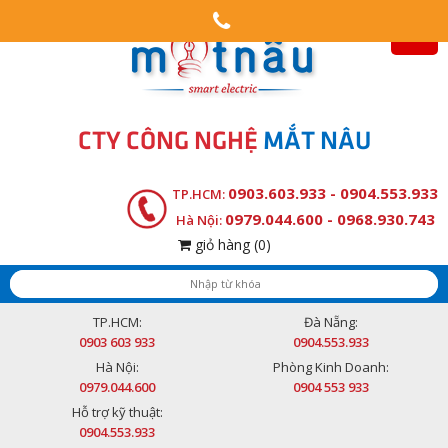
CTY CÔNG NGHỆ
MẮT NÂU
0903.603.933 - 0904.553.933
TP.HCM:
0979.044.600 - 0968.930.743
Hà Nội:
giỏ hàng
(0)
TP.HCM:
Đà Nẵng:
0903 603 933
0904.553.933
Hà Nội:
Phòng Kinh Doanh:
0979.044.600
0904 553 933
Hỗ trợ kỹ thuật:
0904.553.933