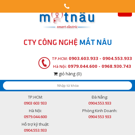
CTY CÔNG NGHỆ
MẮT NÂU
0903.603.933 - 0904.553.933
TP.HCM:
0979.044.600 - 0968.930.743
Hà Nội:
giỏ hàng
(0)
TP.HCM:
Đà Nẵng:
0903 603 933
0904.553.933
Hà Nội:
Phòng Kinh Doanh:
0979.044.600
0904 553 933
Hỗ trợ kỹ thuật:
0904.553.933