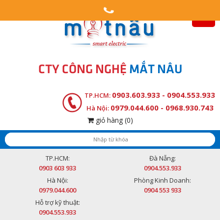
CTY CÔNG NGHỆ
MẮT NÂU
0903.603.933 - 0904.553.933
TP.HCM:
0979.044.600 - 0968.930.743
Hà Nội:
giỏ hàng
(0)
TP.HCM:
Đà Nẵng:
0903 603 933
0904.553.933
Hà Nội:
Phòng Kinh Doanh:
0979.044.600
0904 553 933
Hỗ trợ kỹ thuật:
0904.553.933