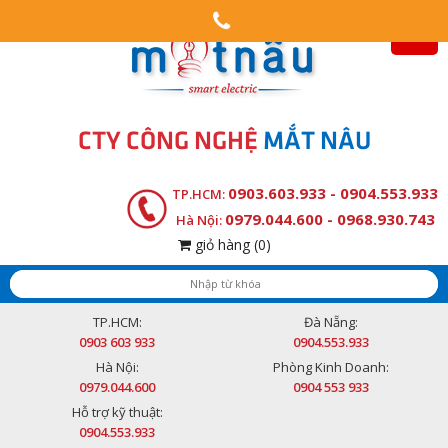
CTY CÔNG NGHỆ
MẮT NÂU
0903.603.933 - 0904.553.933
TP.HCM:
0979.044.600 - 0968.930.743
Hà Nội:
giỏ hàng
(0)
TP.HCM:
Đà Nẵng:
0903 603 933
0904.553.933
Hà Nội:
Phòng Kinh Doanh:
0979.044.600
0904 553 933
Hỗ trợ kỹ thuật:
0904.553.933