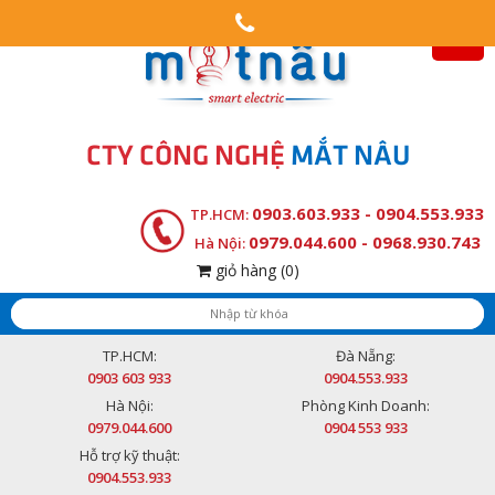
CTY CÔNG NGHỆ
MẮT NÂU
0903.603.933 - 0904.553.933
TP.HCM:
0979.044.600 - 0968.930.743
Hà Nội:
giỏ hàng
(0)
TP.HCM:
Đà Nẵng:
0903 603 933
0904.553.933
Hà Nội:
Phòng Kinh Doanh:
0979.044.600
0904 553 933
Hỗ trợ kỹ thuật:
0904.553.933