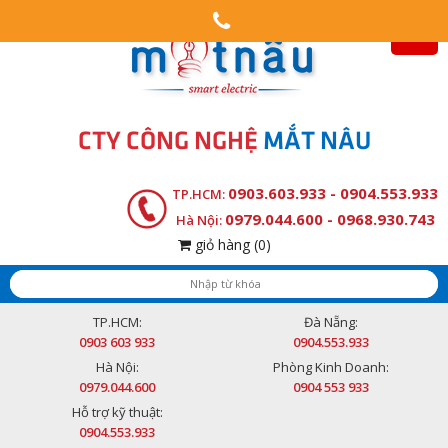
CTY CÔNG NGHỆ
MẮT NÂU
0903.603.933 - 0904.553.933
TP.HCM:
0979.044.600 - 0968.930.743
Hà Nội:
giỏ hàng
(0)
TP.HCM:
Đà Nẵng:
0903 603 933
0904.553.933
Hà Nội:
Phòng Kinh Doanh:
0979.044.600
0904 553 933
Hỗ trợ kỹ thuật:
0904.553.933