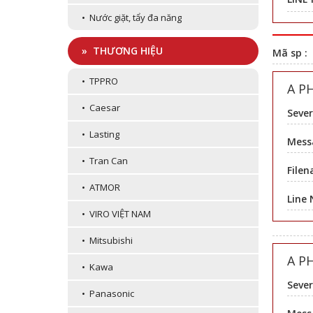
• Nước giặt, tẩy đa năng
» THƯƠNG HIỆU
Mã sp :
• TPPRO
A P
• Caesar
Sever
• Lasting
Messa
• Tran Can
Filen
• ATMOR
Line
• VIRO VIỆT NAM
• Mitsubishi
A P
• Kawa
Sever
• Panasonic