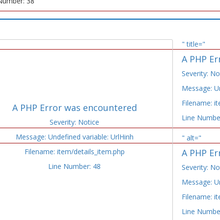
Number: 38
" title="
A PHP Er
Severity: No
Message: Un
Filename: i
A PHP Error was encountered
Line Numbe
Severity: Notice
Message: Undefined variable: UrlHinh
" alt="
Filename: item/details_item.php
A PHP Er
Line Number: 48
Severity: No
Message: Un
Filename: i
Line Numbe