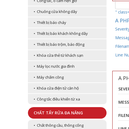
• Công tắc, ổ cắm hẹn giờ
• Chuông cửa không dây
" class
A PHP
• Thiết bị báo cháy
Severit
• Thiết bị báo khách không dây
Message
• Thiết bị báo trộm, báo động
Filenam
Line N
• Khóa cửa thẻ từ khách sạn
• Máy lọc nước gia đình
A P
• Máy chấm công
• Khóa cửa điện tử căn hộ
SEVE
• Công tắc điều khiển từ xa
MESS
CHẤT TẨY RỬA ĐA NĂNG
FILE
• Chất thông cầu, thông cống
LINE