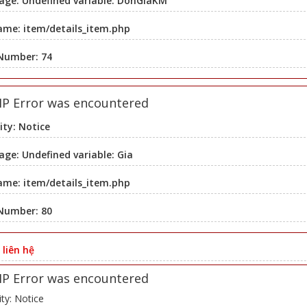
age: Undefined variable: DonGiaKM
ame: item/details_item.php
 Number: 74
HP Error was encountered
ity: Notice
ge: Undefined variable: Gia
ame: item/details_item.php
 Number: 80
:
liên hệ
HP Error was encountered
ity: Notice