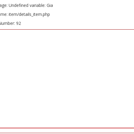
ge: Undefined variable: Gia
ame: item/details_item.php
Number: 92