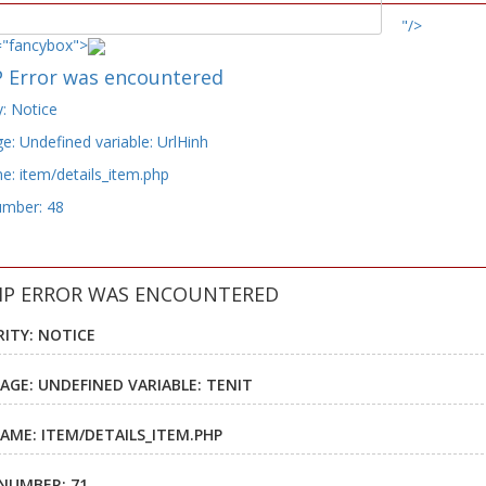
"/>
="fancybox">
 Error was encountered
y: Notice
: Undefined variable: UrlHinh
e: item/details_item.php
umber: 48
HP ERROR WAS ENCOUNTERED
RITY: NOTICE
AGE: UNDEFINED VARIABLE: TENIT
NAME: ITEM/DETAILS_ITEM.PHP
 NUMBER: 71