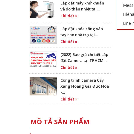
Lắp đặt máy khử khuẩn
Messa
và đo thân nhiệt tại…
Filen
Chi tiết »
Line 
Lắp đặt khóa cổng vân
tay cho nhà trọ tại…
Chi tiết »
[2022] Báo giá chi tiết Lắp
đặt Camera tại TPHCM…
Chi tiết »
Công trình camera Cây
Xăng Hoàng Gia Đức Hòa
-…
Chi tiết »
MÔ TẢ SẢN PHẨM