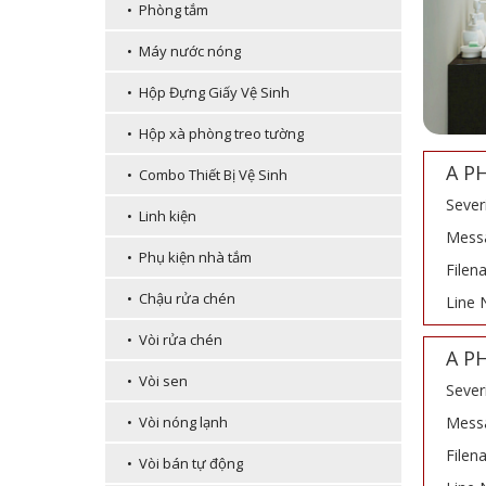
• Phòng tắm
• Máy nước nóng
• Hộp Đựng Giấy Vệ Sinh
• Hộp xà phòng treo tường
A P
• Combo Thiết Bị Vệ Sinh
Sever
• Linh kiện
Messa
• Phụ kiện nhà tắm
Filen
• Chậu rửa chén
Line 
• Vòi rửa chén
A P
• Vòi sen
Sever
Messa
• Vòi nóng lạnh
Filen
• Vòi bán tự động