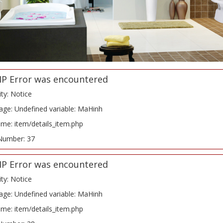
HP Error was encountered
ity: Notice
ge: Undefined variable: MaHinh
ame: item/details_item.php
Number: 37
HP Error was encountered
ity: Notice
ge: Undefined variable: MaHinh
ame: item/details_item.php