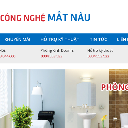
MẮT NÂU
 CÔNG NGHỆ
KHUYẾN MÃI
HỖ TRỢ KỸ THUẬT
TIN TỨC
LIÊN
Nội:
Phòng Kinh Doanh:
Hỗ trợ kỹ thuật:
9.044.600
0904 553 933
0904.553.933