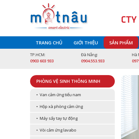
CTY
TRANG CHỦ
GIỚI THIỆU
SẢN PHẨM
TP.HCM:
Đà Nẵng:
Hà 
0903 603 933
0904.553.933
097
PHÒNG VỆ SINH THÔNG MINH
• Van cảm ứng tiểu nam
• Hộp xà phòng cảm ứng
• Máy sấy tay tự động
• Vòi cảm ứng lavabo