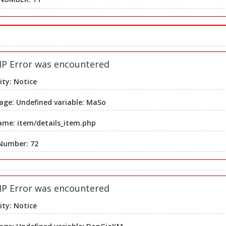
HP Error was encountered
ity: Notice
ge: Undefined variable: MaSo
ame: item/details_item.php
 Number: 72
HP Error was encountered
ity: Notice