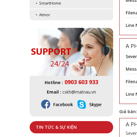
Mess
• SmartHome
Filen
• Atmor
Line
A P
Sever
Messa
0903 603 933
Filen
Hotline :
Email :
cskh@matnau.vn
Line
Giá bán
A P
TIN TỨC & SỰ KIỆN
Sever