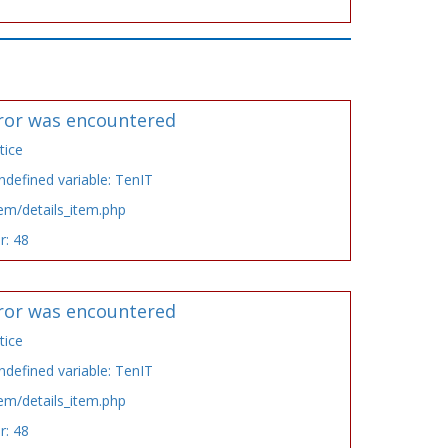
ror was encountered
tice
defined variable: TenIT
tem/details_item.php
r: 48
ror was encountered
tice
defined variable: TenIT
tem/details_item.php
r: 48