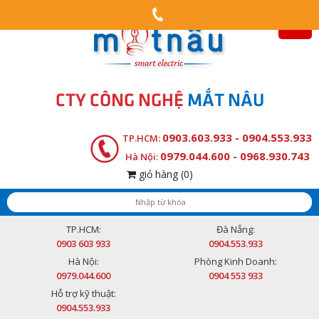
CTY CÔNG NGHỆ
MẮT NÂU
0903.603.933 - 0904.553.933
TP.HCM:
0979.044.600 - 0968.930.743
Hà Nội:
giỏ hàng
(0)
TP.HCM:
Đà Nẵng:
0903 603 933
0904.553.933
Hà Nội:
Phòng Kinh Doanh:
0979.044.600
0904 553 933
Hỗ trợ kỹ thuật:
0904.553.933