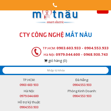
CTY CÔNG NGHỆ
MẮT NÂU
0903.603.933 - 0904.553.933
TP.HCM:
0979.044.600 - 0968.930.743
Hà Nội:
giỏ hàng
(0)
TP.HCM:
Đà Nẵng:
0903 603 933
0904.553.933
Hà Nội:
Phòng Kinh Doanh:
0979.044.600
0904 553 933
Hỗ trợ kỹ thuật:
0904.553.933