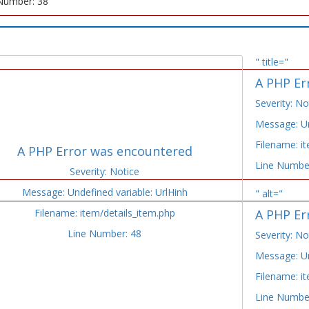
Number: 38
" title="
A PHP Er
Severity: No
Message: Un
Filename: i
A PHP Error was encountered
Line Numbe
Severity: Notice
Message: Undefined variable: UrlHinh
" alt="
Filename: item/details_item.php
A PHP Er
Line Number: 48
Severity: No
Message: Un
Filename: i
Line Numbe