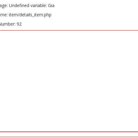
ge: Undefined variable: Gia
ame: item/details_item.php
Number: 92