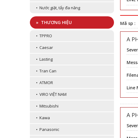
• Nước giặt, tẩy đa năng
» THƯƠNG HIỆU
Mã sp :
• TPPRO
A P
• Caesar
Sever
• Lasting
Messa
• Tran Can
Filen
• ATMOR
Line
• VIRO VIỆT NAM
• Mitsubishi
A P
• Kawa
Sever
• Panasonic