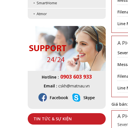
Mess
• SmartHome
Filen
• Atmor
Line
A P
Sever
Messa
0903 603 933
Filen
Hotline :
Email :
cskh@matnau.vn
Line
Giá bán
A P
TIN TỨC & SỰ KIỆN
Sever