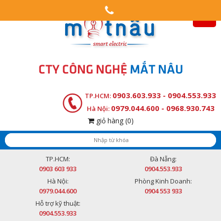
CTY CÔNG NGHỆ
MẮT NÂU
0903.603.933 - 0904.553.933
TP.HCM:
0979.044.600 - 0968.930.743
Hà Nội:
giỏ hàng
(0)
TP.HCM:
Đà Nẵng:
0903 603 933
0904.553.933
Hà Nội:
Phòng Kinh Doanh:
0979.044.600
0904 553 933
Hỗ trợ kỹ thuật:
0904.553.933