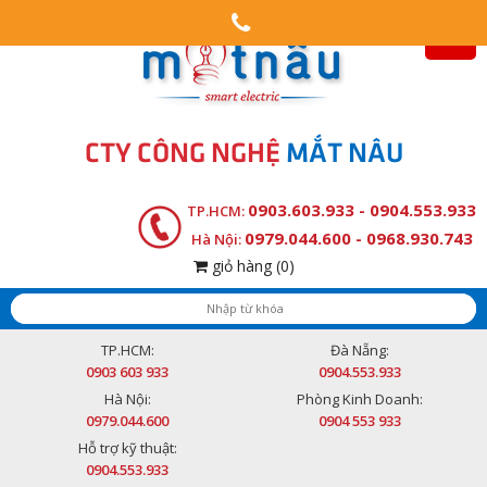
CTY CÔNG NGHỆ
MẮT NÂU
0903.603.933 - 0904.553.933
TP.HCM:
0979.044.600 - 0968.930.743
Hà Nội:
giỏ hàng
(0)
TP.HCM:
Đà Nẵng:
0903 603 933
0904.553.933
Hà Nội:
Phòng Kinh Doanh:
0979.044.600
0904 553 933
Hỗ trợ kỹ thuật:
0904.553.933