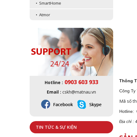
• SmartHome
• Atmor
0903 603 933
Thông T
Hotline :
Công Ty
Email :
cskh@matnau.vn
Mã số th
Hotline:
Địa
ch
ỉ :
TIN TỨC & SỰ KIỆN