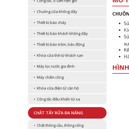
• Công tắc, ổ cắm hẹn giờ
• Chuông cửa không dây
CHUÔNG
• Thiết bị báo cháy
Sử
Kí
• Thiết bị báo khách không dây
Sử
x
• Thiết bị báo trộm, báo động
Kế
• Khóa cửa thẻ từ khách sạn
Hà
HÌNH
• Máy lọc nước gia đình
• Máy chấm công
• Khóa cửa điện tử căn hộ
• Công tắc điều khiển từ xa
CHẤT TẨY RỬA ĐA NĂNG
• Chất thông cầu, thông cống