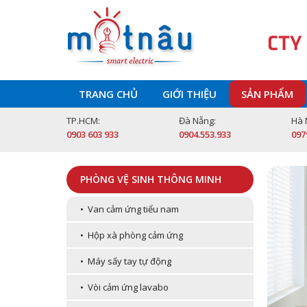
CTY
TRANG CHỦ
GIỚI THIỆU
SẢN PHẨM
TP.HCM:
Đà Nẵng:
Hà 
0903 603 933
0904.553.933
097
PHÒNG VỆ SINH THÔNG MINH
• Van cảm ứng tiểu nam
• Hộp xà phòng cảm ứng
• Máy sấy tay tự động
• Vòi cảm ứng lavabo