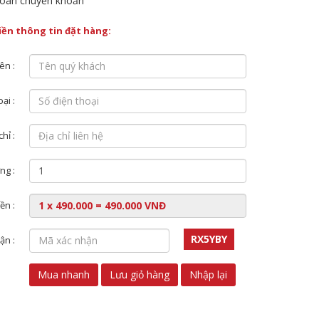
oán chuyển khoản
điền thông tin đặt hàng:
ên :
ại :
chỉ :
ng :
ền :
RX5YBY
ận :
Mua nhanh
Lưu giỏ hàng
Nhập lại