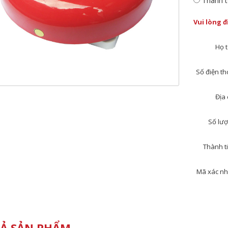
Thanh t
Vui lòng 
Họ t
Số điện tho
Địa 
Số lượ
Thành ti
Mã xác nh
Ả SẢN PHẨM