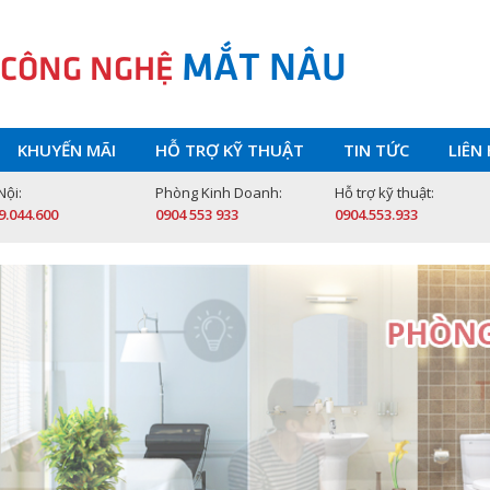
MẮT NÂU
 CÔNG NGHỆ
KHUYẾN MÃI
HỖ TRỢ KỸ THUẬT
TIN TỨC
LIÊN
Nội:
Phòng Kinh Doanh:
Hỗ trợ kỹ thuật:
9.044.600
0904 553 933
0904.553.933