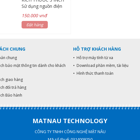
nhấn chuông khi cần
nhấn chuông k
Sử dụng nguồn điện
Hàng chính Hãng bảo
Hàng chính H
AC 220V Kích thước 3
hành 12 tháng
hành 12 thán
150.000 vnđ
inch - âm lượng 60db
Sử dụng cho các hệ
Đặt hàng
thống báo giờ, báo
cháy, báo động cho gia
đình, văn phòng,
SÁCH CHUNG
HỖ TRỢ KHÁCH HÀNG
trường học, cơ quan,
nhà xưởng Kết hợp với
oản chung
• Hỗ trợ máy tính từ xa
các thiết bị hẹn giờ để
ách bảo mật thông tin dành cho khách
• Download phần mềm, tài liệu
hẹn giờ chuông kêu tự
• Hình thức thanh toán
động hoặc nút nhấn để
ách giao hàng
nhấn chuông khi cần
Hàng chính Hãng bảo
ch đổi trả hàng
hành 12 tháng
ách Bảo hành
MATNAU TECHNOLOGY
CÔNG TY TNHH CÔNG NGHỆ MẶT NÂU
Mã số thuế: 0314009250