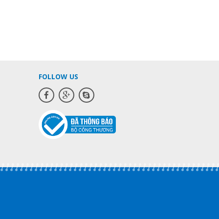
hi cần
nhấn chuông khi cần
ãng bảo
Hàng chính Hãng bảo
g
hành 12 tháng
FOLLOW US