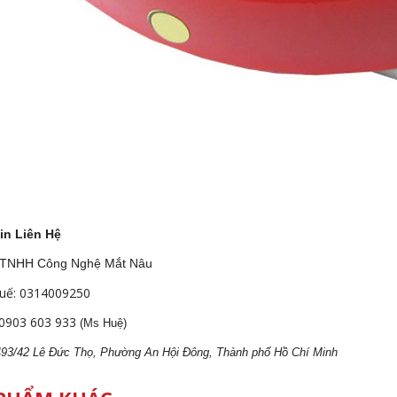
in Liên Hệ
 TNHH Công Nghệ Mắt Nâu
uế: 0314009250
0903 603 933
(Ms Huệ)
 493/42 Lê Đức Thọ, Phường An Hội Đông, Thành phố Hồ Chí Minh