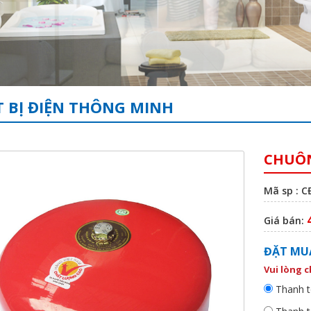
T BỊ ĐIỆN THÔNG MINH
CHUÔN
Mã sp : 
Giá bán:
ĐẶT MU
Vui lòng 
Thanh t