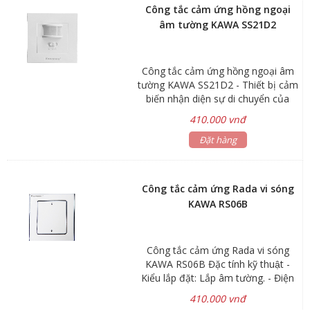
Khoảng cách cảm ứng: 2-8m ( bán
chống ẩm, bụi tuyệt đối: IP55
nhà
Công tắc cảm ứng hồng ngoại
kính quét 1-8m) điều chỉnh được Độ
âm tường KAWA SS21D2
cao gắn trần: 2-6m; Độ sáng: 3LUX
(tối) đến 2000LUX (sáng) điều chỉnh
được
Công tắc cảm ứng hồng ngoại âm
tường KAWA SS21D2 - Thiết bị cảm
biến nhận diện sự di chuyển của
con người. Tự động mở đèn khi có
410.000 vnđ
người di chuyển trong vùng quét,
với đặc tính phát hiện chuyển động
Đặt hàng
liên tục nên hạn chế tình trạng tắt
đèn khi hết thời gian trễ, kết hợp với
chức năng điều chỉnh ánh sáng (độ
Công tắc cảm ứng Rada vi sóng
Lux) để giúp tiết kiệm điện nếu ánh
KAWA RS06B
sáng ngoài trời đủ thì không cần
mở đèn. - Ứng dụng: Mở - Tắt đèn
tự động cho cầu thang, đèn hành
Công tắc cảm ứng Rada vi sóng
lang, nhà xe …
KAWA RS06B Đặc tính kỹ thuật -
Kiểu lắp đặt: Lắp âm tường. - Điện
áp hoạt động: 110-240VAC/50-
410.000 vnđ
60Hz. - Dùng công nghệ sóng radar