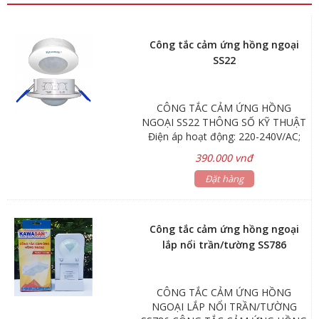
Công tắc cảm ứng hồng ngoại
SS22
CÔNG TẮC CẢM ỨNG HỒNG
NGOẠI SS22 THÔNG SỐ KỸ THUẬT
Điện áp hoạt động: 220-240V/AC;
Tần số: 50/60Hz Góc quét: 360° Tốc
390.000 vnđ
độ phát hiện chuyển động: 0.6-
1.5m/s Khoảng cách cảm ứng: Tối
Đặt hàng
đa 8m (<24℃) Nhiệt độ hoạt động:
-20~ + 40℃ Độ sáng điều chỉnh
cảm biến hoạt động: 3-2000LUX (Có
Công tắc cảm ứng hồng ngoại
thể điều chỉnh) Thời gian trễ: 10
lắp nổi trần/tường SS786
giây- 30 phút (Có thể điều chỉnh)
Công suất ra tải: 150W Led, 600W
Compact, 1200W sợi đốt Chiều cao
CÔNG TẮC CẢM ỨNG HỒNG
lắp đặt: 2.2-4m Kích thước lỗ khoét:
NGOẠI LẮP NỔI TRẦN/TƯỜNG
Φ63-66mm