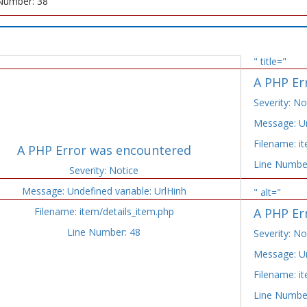
Number: 38
" title="
A PHP Er
Severity: No
Message: Un
Filename: i
A PHP Error was encountered
Line Numbe
Severity: Notice
Message: Undefined variable: UrlHinh
" alt="
Filename: item/details_item.php
A PHP Er
Line Number: 48
Severity: No
Message: Un
Filename: i
Line Numbe