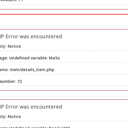
HP Error was encountered
ity: Notice
ge: Undefined variable: MaSo
ame: item/details_item.php
 Number: 72
HP Error was encountered
ity: Notice