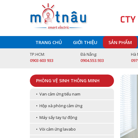
CTY
TRANG CHỦ
GIỚI THIỆU
SẢN PHẨM
TP.HCM:
Đà Nẵng:
Hà 
0903 603 933
0904.553.933
097
PHÒNG VỆ SINH THÔNG MINH
• Van cảm ứng tiểu nam
• Hộp xà phòng cảm ứng
• Máy sấy tay tự động
• Vòi cảm ứng lavabo