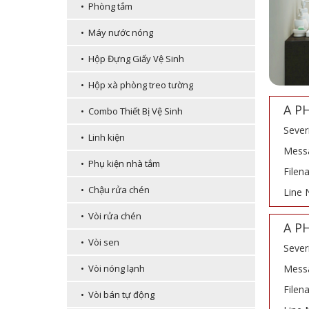
• Phòng tắm
• Máy nước nóng
• Hộp Đựng Giấy Vệ Sinh
• Hộp xà phòng treo tường
A P
• Combo Thiết Bị Vệ Sinh
Sever
• Linh kiện
Messa
• Phụ kiện nhà tắm
Filen
• Chậu rửa chén
Line 
• Vòi rửa chén
A P
• Vòi sen
Sever
Messa
• Vòi nóng lạnh
Filen
• Vòi bán tự động