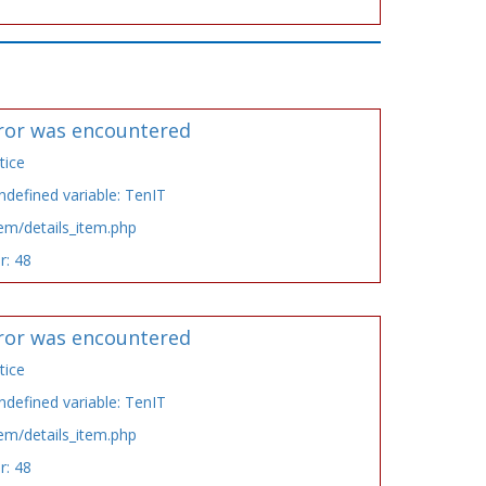
ror was encountered
tice
defined variable: TenIT
tem/details_item.php
r: 48
ror was encountered
tice
defined variable: TenIT
tem/details_item.php
r: 48