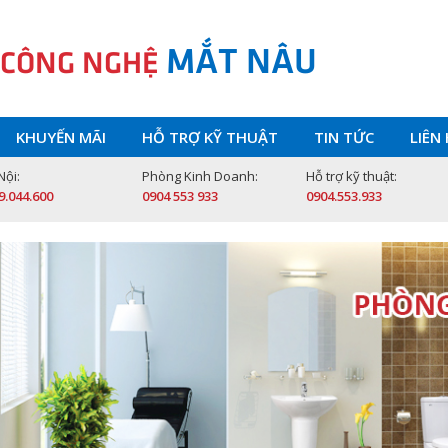
MẮT NÂU
 CÔNG NGHỆ
KHUYẾN MÃI
HỖ TRỢ KỸ THUẬT
TIN TỨC
LIÊN
Nội:
Phòng Kinh Doanh:
Hỗ trợ kỹ thuật:
9.044.600
0904 553 933
0904.553.933