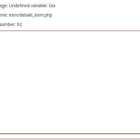
ge: Undefined variable: Gia
ame: item/details_item.php
Number: 92