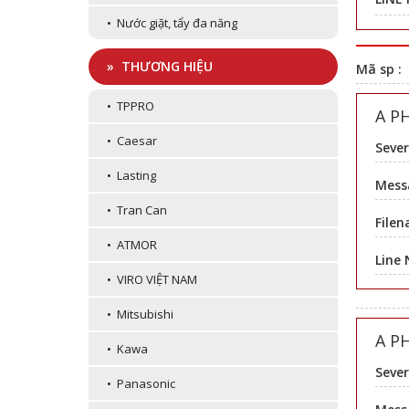
• Nước giặt, tẩy đa năng
» THƯƠNG HIỆU
Mã sp :
• TPPRO
A P
• Caesar
Sever
• Lasting
Messa
• Tran Can
Filen
• ATMOR
Line
• VIRO VIỆT NAM
• Mitsubishi
A P
• Kawa
Sever
• Panasonic