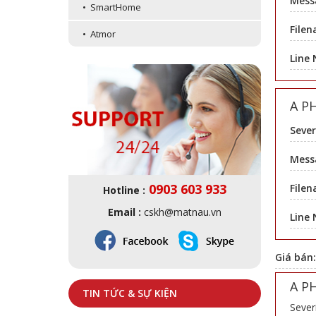
Mess
• SmartHome
Filen
• Atmor
Line
A P
Sever
Messa
0903 603 933
Filen
Hotline :
Email :
cskh@matnau.vn
Line
Giá bán
A P
TIN TỨC & SỰ KIỆN
Sever