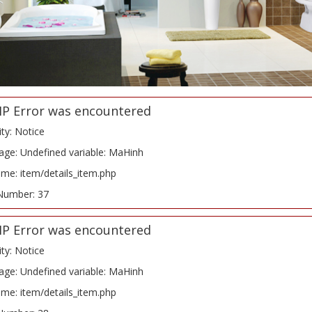
HP Error was encountered
ity: Notice
ge: Undefined variable: MaHinh
ame: item/details_item.php
Number: 37
HP Error was encountered
ity: Notice
ge: Undefined variable: MaHinh
ame: item/details_item.php