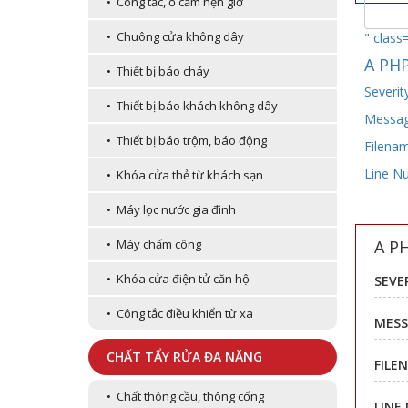
• Công tắc, ổ cắm hẹn giờ
• Chuông cửa không dây
" class
A PHP
• Thiết bị báo cháy
Severit
• Thiết bị báo khách không dây
Message
• Thiết bị báo trộm, báo động
Filenam
Line N
• Khóa cửa thẻ từ khách sạn
• Máy lọc nước gia đình
A P
• Máy chấm công
• Khóa cửa điện tử căn hộ
SEVE
• Công tắc điều khiển từ xa
MESS
CHẤT TẨY RỬA ĐA NĂNG
FILE
• Chất thông cầu, thông cống
LINE