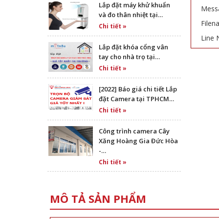
Lắp đặt máy khử khuẩn
Messa
và đo thân nhiệt tại…
Filen
Chi tiết »
Line 
Lắp đặt khóa cổng vân
tay cho nhà trọ tại…
Chi tiết »
[2022] Báo giá chi tiết Lắp
đặt Camera tại TPHCM…
Chi tiết »
Công trình camera Cây
Xăng Hoàng Gia Đức Hòa
-…
Chi tiết »
MÔ TẢ SẢN PHẨM