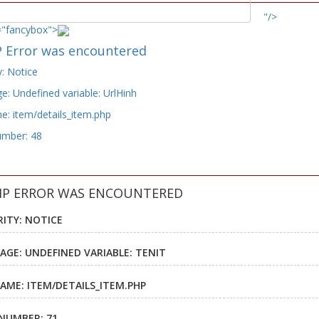
"/>
="fancybox">
 Error was encountered
y: Notice
: Undefined variable: UrlHinh
e: item/details_item.php
umber: 48
HP ERROR WAS ENCOUNTERED
RITY: NOTICE
AGE: UNDEFINED VARIABLE: TENIT
NAME: ITEM/DETAILS_ITEM.PHP
 NUMBER: 71