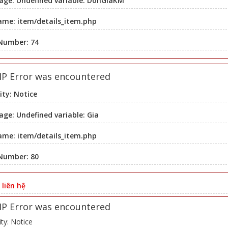
age: Undefined variable: DonGiaKM
ame: item/details_item.php
 Number: 74
HP Error was encountered
ity: Notice
ge: Undefined variable: Gia
ame: item/details_item.php
 Number: 80
:
liên hệ
HP Error was encountered
ity: Notice