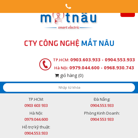
CTY CÔNG NGHỆ
MẮT NÂU
0903.603.933 - 0904.553.933
TP.HCM:
0979.044.600 - 0968.930.743
Hà Nội:
giỏ hàng
(0)
TP.HCM:
Đà Nẵng:
0903 603 933
0904.553.933
Hà Nội:
Phòng Kinh Doanh:
0979.044.600
0904 553 933
Hỗ trợ kỹ thuật:
0904.553.933