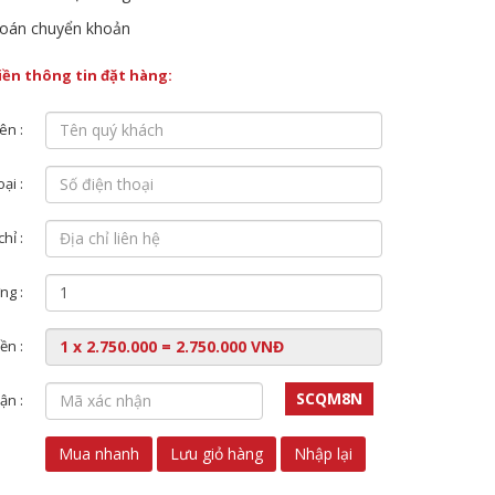
oán chuyển khoản
điền thông tin đặt hàng:
ên :
ại :
chỉ :
ng :
ền :
SCQM8N
ận :
Mua nhanh
Lưu giỏ hàng
Nhập lại