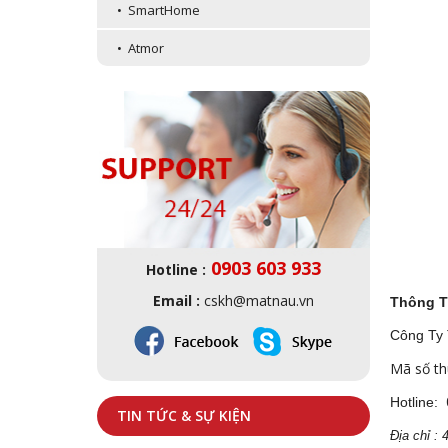
• SmartHome
• Atmor
0903 603 933
Hotline :
Email :
cskh@matnau.vn
Thông T
Công Ty
Mã số th
Hotline:
TIN TỨC & SỰ KIỆN
Địa
ch
ỉ :