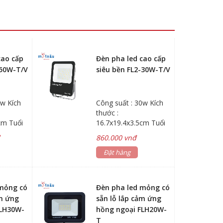
cao cấp
Đèn pha led cao cấp
-50W-T/V
siêu bền FL2-30W-T/V
0w Kích
Công suất : 30w Kích
thước :
cm Tuổi
16.7x19.4x3.5cm Tuổi
ờ
thọ : 40.000 giờ
đ
860.000 vnđ
Đặt hàng
 mỏng có
Đèn pha led mỏng có
ảm ứng
sẵn lỗ lắp cảm ứng
FLH30W-
hồng ngoại FLH20W-
T