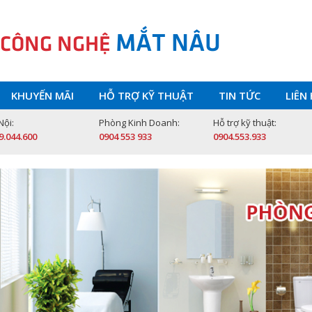
MẮT NÂU
 CÔNG NGHỆ
KHUYẾN MÃI
HỖ TRỢ KỸ THUẬT
TIN TỨC
LIÊN
Nội:
Phòng Kinh Doanh:
Hỗ trợ kỹ thuật:
9.044.600
0904 553 933
0904.553.933