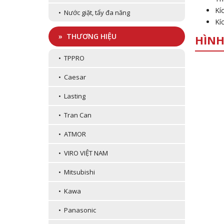
Kí
• Nước giặt, tẩy đa năng
Kí
» THƯƠNG HIỆU
HÌNH
• TPPRO
• Caesar
• Lasting
• Tran Can
• ATMOR
• VIRO VIỆT NAM
• Mitsubishi
• Kawa
• Panasonic