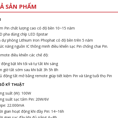
Ả SẢN PHẨM
M
m Pin chất lượng cao có độ bền 10~15 năm
D pha dùng chíp LED Epistar
n dự phòng Lithium Iron Phophat có độ bền trên 5 năm
ức năng nguồn IC thông minh điều khiển sạc Pin chống chai Pin.
ote điều khiển các chế độ:
 động bật khi tối và tự tắt khi sáng
n giờ tắt sớm sau khi bất 3h 5h 8h
ủ động tắt mở bằng remote giúp tiết kiệm Pin và tăng tuổi thọ Pin
SỐ KỸ THUẬT
ng suất (W): 100W
ng suất sạc tấm Pin: 20W/6V
pe: 22.000mA
ời gian hoạt động khi đầy Pin: 14~16h
ời gian sạc đầy khi đủ nắng: 6~8h