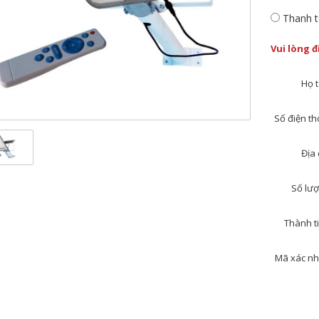
Thanh t
Vui lòng 
Họ t
Số điện tho
Địa 
Số lượ
Thành ti
Mã xác nh