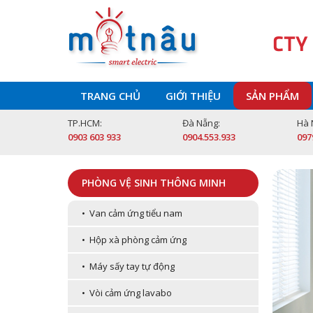
CTY
TRANG CHỦ
GIỚI THIỆU
SẢN PHẨM
TP.HCM:
Đà Nẵng:
Hà 
0903 603 933
0904.553.933
097
PHÒNG VỆ SINH THÔNG MINH
• Van cảm ứng tiểu nam
• Hộp xà phòng cảm ứng
• Máy sấy tay tự động
• Vòi cảm ứng lavabo