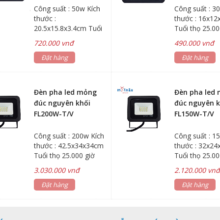
Công suất : 50w Kích
Công suất : 3
thước :
thước : 16x12
20.5x15.8x3.4cm Tuổi
Tuổi thọ 25.00
thọ 25.000 giờ
720.000 vnđ
490.000 vnđ
Đặt hàng
Đặt hàng
Đèn pha led mỏng
Đèn pha led
đúc nguyên khối
đúc nguyên k
FL200W-T/V
FL150W-T/V
Công suất : 200w Kích
Công suất : 1
thước : 42.5x34x34cm
thước : 32x2
Tuổi thọ 25.000 giờ
Tuổi thọ 25.00
3.030.000 vnđ
2.120.000 vn
Đặt hàng
Đặt hàng