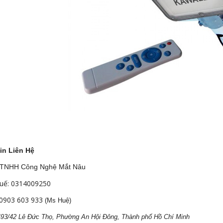
in Liên Hệ
 TNHH Công Nghệ Mắt Nâu
uế: 0314009250
0903 603 933
(Ms Huệ)
 493/42 Lê Đức Thọ, Phường An Hội Đông, Thành phố Hồ Chí Minh