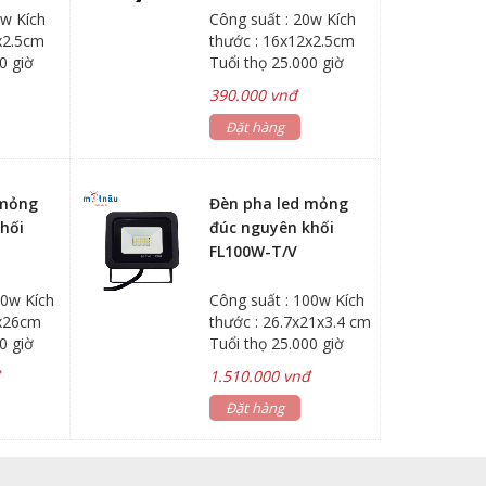
0w Kích
Công suất : 20w Kích
x2.5cm
thước : 16x12x2.5cm
0 giờ
Tuổi thọ 25.000 giờ
390.000 vnđ
Đặt hàng
 mỏng
Đèn pha led mỏng
hối
đúc nguyên khối
FL100W-T/V
50w Kích
Công suất : 100w Kích
4x26cm
thước : 26.7x21x3.4 cm
0 giờ
Tuổi thọ 25.000 giờ
đ
1.510.000 vnđ
Đặt hàng