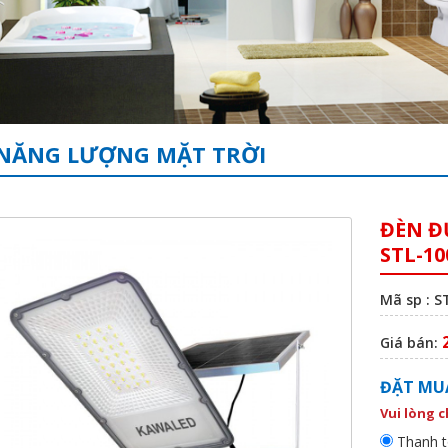
NĂNG LƯỢNG MẶT TRỜI
ĐÈN Đ
STL-1
Mã sp : 
Giá bán:
ĐẶT MU
Vui lòng 
Thanh t