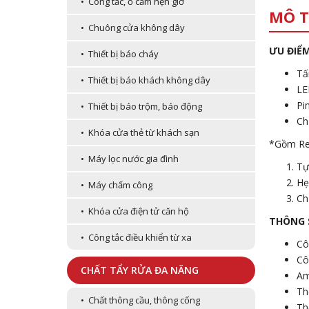
• Công tắc, ổ cắm hẹn giờ
MÔ T
• Chuông cửa không dây
ƯU ĐIỂ
• Thiết bị báo cháy
Tấ
• Thiết bị báo khách không dây
LE
Pi
• Thiết bị báo trộm, báo động
Ch
• Khóa cửa thẻ từ khách sạn
*Gồm Rem
• Máy lọc nước gia đình
Tự
Hẹ
• Máy chấm công
Ch
• Khóa cửa điện tử căn hộ
THÔNG 
• Công tắc điều khiển từ xa
Cô
Cô
CHẤT TẨY RỬA ĐA NĂNG
Am
Th
• Chất thông cầu, thông cống
Th