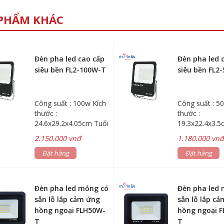
PHẨM KHÁC
Đèn pha led cao cấp
Đèn pha led 
siêu bền FL2-100W-T
siêu bền FL2
Công suất : 100w Kích
Công suất : 5
thước :
thước :
24.6x29.2x4.05cm Tuổi
19.3x22.4x3.5
thọ : 40.000 giờ
thọ : 40.000 gi
2.150.000 vnđ
1.180.000 vn
Đặt hàng
Đặt hàng
Đèn pha led mỏng có
Đèn pha led
sẵn lỗ lắp cảm ứng
sẵn lỗ lắp c
hồng ngoại FLH50W-
hồng ngoại 
T
T