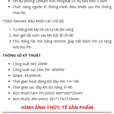
Pin dự phòng Lithium Iron Phophat có độ bền trên 5 năm
Chức năng nguồn IC thông minh điều khiển sạc Pin chống
chai Pin.
*Gồm Remote điều khiển các chế độ:
Tự động bật khi tối và tự tắt khi sáng
Hẹn giờ tắt sớm sau khi bất 3h 5h 8h
Chủ động tắt mở bằng remote giúp tiết kiệm Pin và tăng
tuổi thọ Pin
THÔNG SỐ KỸ THUẬT
Công suất (W): 200W
Công suất sạc tấm Pin: 40W/6V
Ampe: 44.000mA
Thời gian hoạt động khi đầy Pin: 14~16h
Thời gian sạc đầy khi đủ nắng: 6~8h
Kích thước tấm Pin (mm): 660*420*25mm
Kích thước đèn (mm): 451*174.5*70mm
HÌNH ẢNH THỨC TẾ SẢN PHẨM