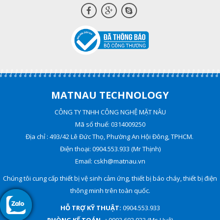
MATNAU TECHNOLOGY
CÔNG TY TNHH CÔNG NGHỆ MẶT NÂU
Mã số thuế: 0314009250
Địa chỉ : 493/42 Lê Đức Thọ, Phường An Hội Đông, TPHCM.
Điện thoại: 0904.553.933 (Mr Thịnh)
Email: cskh@matnau.vn
Chúng tôi cung cấp thiết bị vệ sinh cảm ứng, thiết bị báo cháy, thiết bị điện
thông minh trên toàn quốc.
HỖ TRỢ KỸ THUẬT:
0904.553.933
PHÒNG KẾ TOÁN :
0903.603.933 (Ms Huệ)