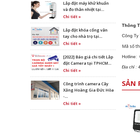
Lắp đặt máy khử khuẩn
và đo thân nhiệt tại…
Chi tiết »
Thông T
Lắp đặt khóa cổng vân
Công Ty
tay cho nhà trọ tại…
Chi tiết »
Mã số th
Hotline:
[2022] Báo giá chi tiết Lắp
đặt Camera tại TPHCM…
Địa
ch
ỉ :
Chi tiết »
SẢN 
Công trình camera Cây
Xăng Hoàng Gia Đức Hòa
-…
Chi tiết »