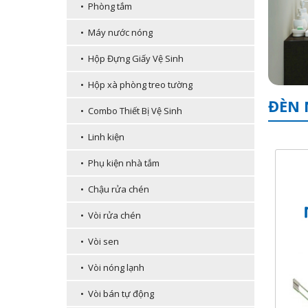
• Phòng tắm
• Máy nước nóng
• Hộp Đựng Giấy Vệ Sinh
• Hộp xà phòng treo tường
ĐÈN 
• Combo Thiết Bị Vệ Sinh
• Linh kiện
• Phụ kiện nhà tắm
• Chậu rửa chén
• Vòi rửa chén
• Vòi sen
• Vòi nóng lạnh
• Vòi bán tự động