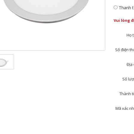
Thanh t
Vui lòng 
Họ t
Số điện tho
Địa 
Số lượ
Thành ti
Mã xác nh