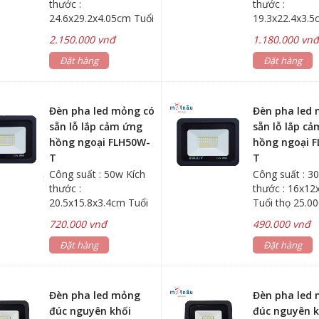
thước :
thước :
24.6x29.2x4.05cm Tuổi
19.3x22.4x3.5
thọ : 40.000 giờ
thọ : 40.000 gi
2.150.000 vnđ
1.180.000 vn
Đặt hàng
Đặt hàng
Đèn pha led mỏng có
Đèn pha led
sẵn lỗ lắp cảm ứng
sẵn lỗ lắp c
hồng ngoại FLH50W-
hồng ngoại 
T
T
Công suất : 50w Kích
Công suất : 3
thước :
thước : 16x12
20.5x15.8x3.4cm Tuổi
Tuổi thọ 25.00
thọ 25.000 giờ
720.000 vnđ
490.000 vnđ
Đặt hàng
Đặt hàng
Đèn pha led mỏng
Đèn pha led
đúc nguyên khối
đúc nguyên k