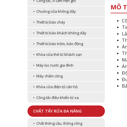
• Công tắc, ổ cắm hẹn giờ
MÔ T
• Chuông cửa không dây
Cô
• Thiết bị báo cháy
Ti
• Thiết bị báo khách không dây
Lắ
Th
• Thiết bị báo trộm, báo động
Án
Th
• Khóa cửa thẻ từ khách sạn
Mà
• Máy lọc nước gia đình
Án
Độ
• Máy chấm công
Đư
Bả
• Khóa cửa điện tử căn hộ
• Công tắc điều khiển từ xa
CHẤT TẨY RỬA ĐA NĂNG
• Chất thông cầu, thông cống