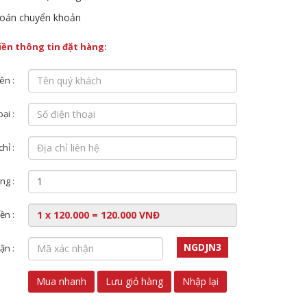
oán chuyển khoản
điền thông tin đặt hàng:
ên :
ại :
chỉ :
ng :
ền :
NGDJN3
ận :
Mua nhanh
Lưu giỏ hàng
Nhập lại