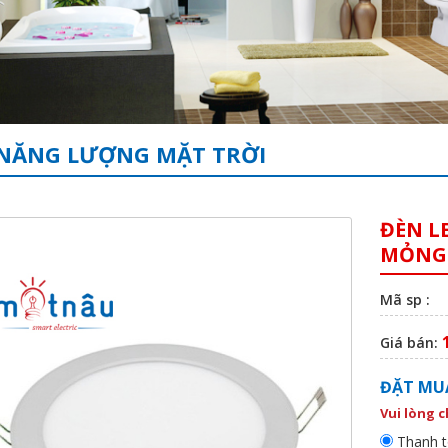
NĂNG LƯỢNG MẶT TRỜI
ĐÈN L
MỎNG 
Mã sp :
Giá bán:
ĐẶT MU
Vui lòng 
Thanh t