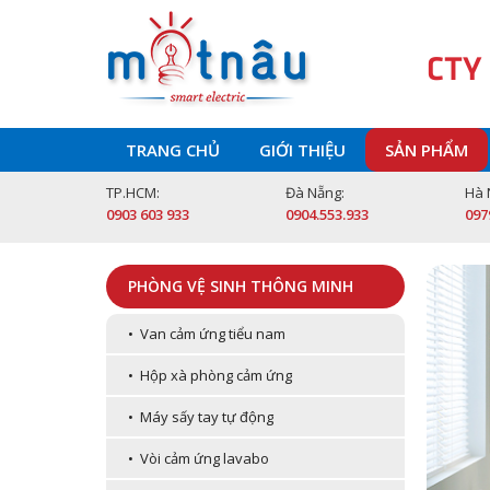
CTY
TRANG CHỦ
GIỚI THIỆU
SẢN PHẨM
TP.HCM:
Đà Nẵng:
Hà 
0903 603 933
0904.553.933
097
PHÒNG VỆ SINH THÔNG MINH
• Van cảm ứng tiểu nam
• Hộp xà phòng cảm ứng
• Máy sấy tay tự động
• Vòi cảm ứng lavabo