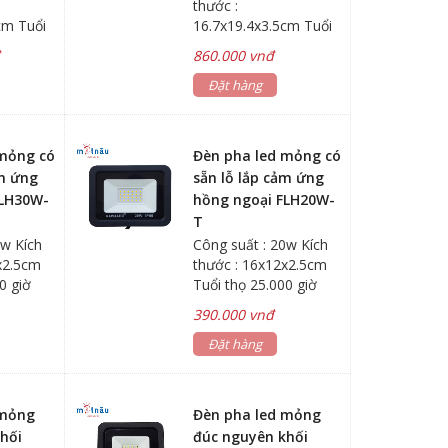
thước :
cm Tuổi
16.7x19.4x3.5cm Tuổi
ờ
thọ : 40.000 giờ
đ
860.000 vnđ
Đặt hàng
 mỏng có
Đèn pha led mỏng có
ảm ứng
sẵn lỗ lắp cảm ứng
FLH30W-
hồng ngoại FLH20W-
T
0w Kích
Công suất : 20w Kích
x2.5cm
thước : 16x12x2.5cm
0 giờ
Tuổi thọ 25.000 giờ
390.000 vnđ
Đặt hàng
 mỏng
Đèn pha led mỏng
hối
đúc nguyên khối