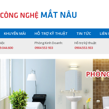
MẮT NÂU
 CÔNG NGHỆ
KHUYẾN MÃI
HỖ TRỢ KỸ THUẬT
TIN TỨC
LIÊN
Nội:
Phòng Kinh Doanh:
Hỗ trợ kỹ thuật:
9.044.600
0904 553 933
0904.553.933