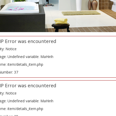
HP Error was encountered
ity: Notice
ge: Undefined variable: MaHinh
ame: item/details_item.php
Number: 37
HP Error was encountered
ity: Notice
ge: Undefined variable: MaHinh
ame: item/details_item.php