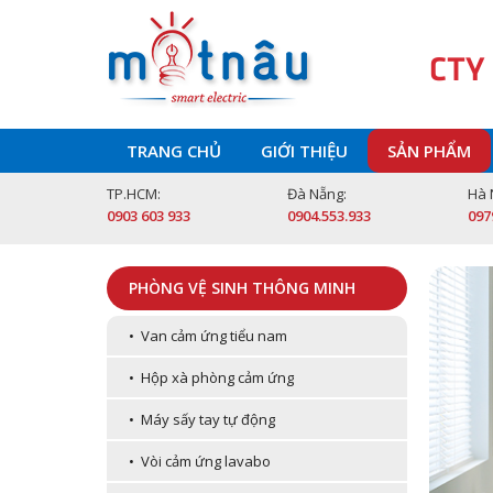
CTY
TRANG CHỦ
GIỚI THIỆU
SẢN PHẨM
TP.HCM:
Đà Nẵng:
Hà 
0903 603 933
0904.553.933
097
PHÒNG VỆ SINH THÔNG MINH
• Van cảm ứng tiểu nam
• Hộp xà phòng cảm ứng
• Máy sấy tay tự động
• Vòi cảm ứng lavabo