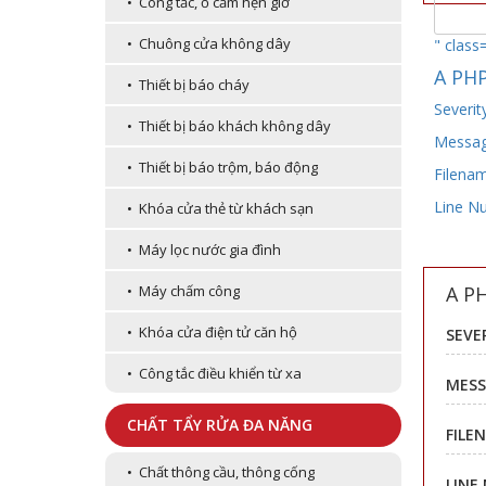
• Công tắc, ổ cắm hẹn giờ
• Chuông cửa không dây
" class
A PHP
• Thiết bị báo cháy
Severit
• Thiết bị báo khách không dây
Message
• Thiết bị báo trộm, báo động
Filenam
Line N
• Khóa cửa thẻ từ khách sạn
• Máy lọc nước gia đình
A P
• Máy chấm công
• Khóa cửa điện tử căn hộ
SEVE
• Công tắc điều khiển từ xa
MESS
CHẤT TẨY RỬA ĐA NĂNG
FILE
• Chất thông cầu, thông cống
LINE