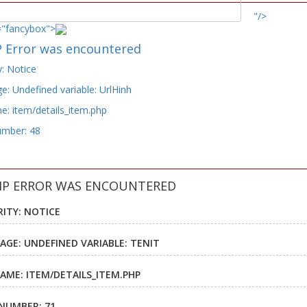
"/>
="fancybox">
 Error was encountered
y: Notice
: Undefined variable: UrlHinh
e: item/details_item.php
umber: 48
HP ERROR WAS ENCOUNTERED
RITY: NOTICE
AGE: UNDEFINED VARIABLE: TENIT
NAME: ITEM/DETAILS_ITEM.PHP
 NUMBER: 71