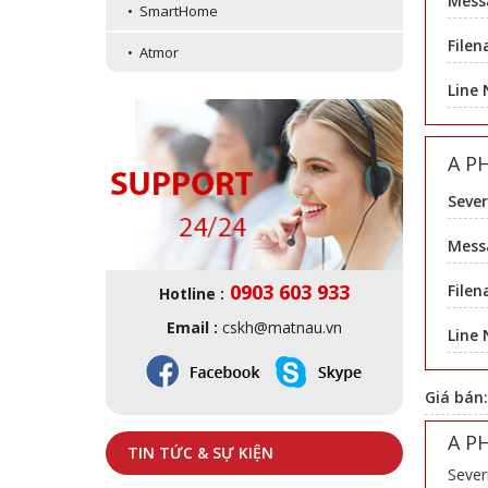
Mess
• SmartHome
Filen
• Atmor
Line
A P
Sever
Messa
0903 603 933
Filen
Hotline :
Email :
cskh@matnau.vn
Line
Giá bán
A P
TIN TỨC & SỰ KIỆN
Sever