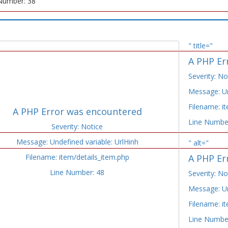
Number: 38
" title="
A PHP Er
Severity: No
Message: Un
Filename: i
A PHP Error was encountered
Line Numbe
Severity: Notice
Message: Undefined variable: UrlHinh
" alt="
Filename: item/details_item.php
A PHP Er
Line Number: 48
Severity: No
Message: Un
Filename: i
Line Numbe