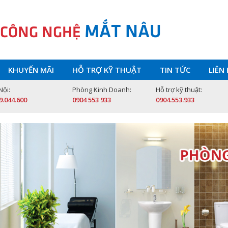
MẮT NÂU
 CÔNG NGHỆ
KHUYẾN MÃI
HỖ TRỢ KỸ THUẬT
TIN TỨC
LIÊN
Nội:
Phòng Kinh Doanh:
Hỗ trợ kỹ thuật:
9.044.600
0904 553 933
0904.553.933