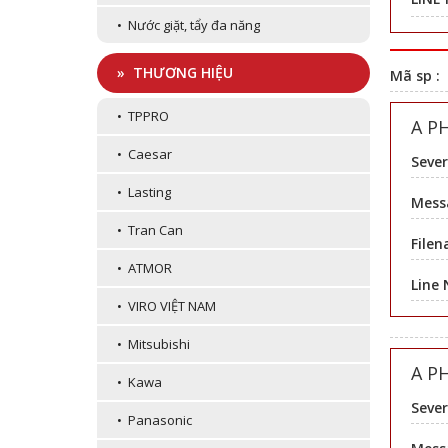
• Nước giặt, tẩy đa năng
» THƯƠNG HIỆU
Mã sp :
• TPPRO
A P
• Caesar
Sever
• Lasting
Messa
• Tran Can
Filen
• ATMOR
Line
• VIRO VIỆT NAM
• Mitsubishi
A P
• Kawa
Sever
• Panasonic