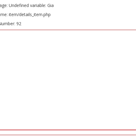
ge: Undefined variable: Gia
ame: item/details_item.php
Number: 92