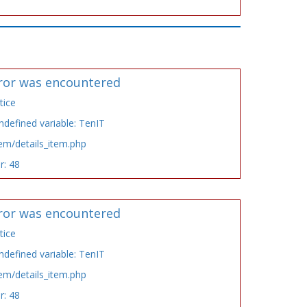
ror was encountered
tice
defined variable: TenIT
tem/details_item.php
r: 48
ror was encountered
tice
defined variable: TenIT
tem/details_item.php
r: 48