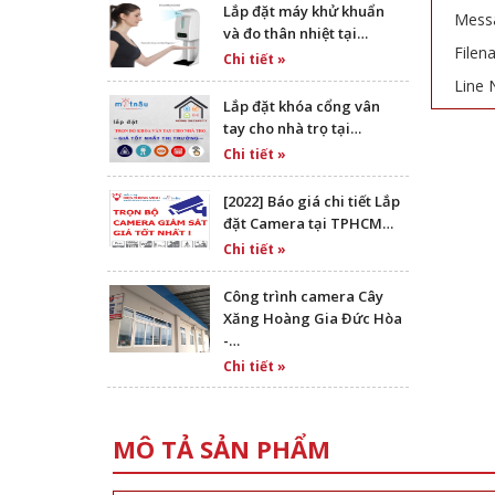
Lắp đặt máy khử khuẩn
Messa
và đo thân nhiệt tại…
Filen
Chi tiết »
Line 
Lắp đặt khóa cổng vân
tay cho nhà trọ tại…
Chi tiết »
[2022] Báo giá chi tiết Lắp
đặt Camera tại TPHCM…
Chi tiết »
Công trình camera Cây
Xăng Hoàng Gia Đức Hòa
-…
Chi tiết »
MÔ TẢ SẢN PHẨM