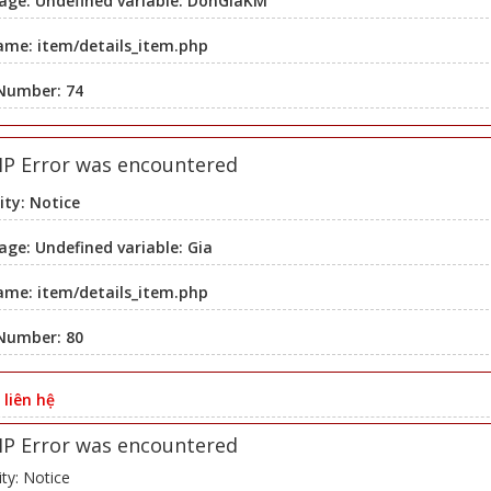
age: Undefined variable: DonGiaKM
ame: item/details_item.php
 Number: 74
HP Error was encountered
ity: Notice
ge: Undefined variable: Gia
ame: item/details_item.php
 Number: 80
:
liên hệ
HP Error was encountered
ity: Notice