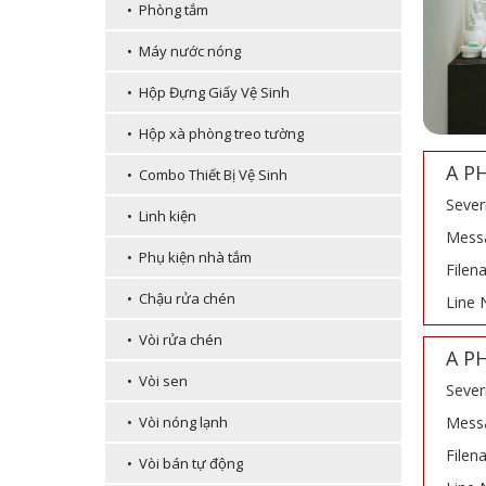
• Phòng tắm
• Máy nước nóng
• Hộp Đựng Giấy Vệ Sinh
• Hộp xà phòng treo tường
A P
• Combo Thiết Bị Vệ Sinh
Sever
• Linh kiện
Messa
• Phụ kiện nhà tắm
Filen
• Chậu rửa chén
Line 
• Vòi rửa chén
A P
• Vòi sen
Sever
Messa
• Vòi nóng lạnh
Filen
• Vòi bán tự động