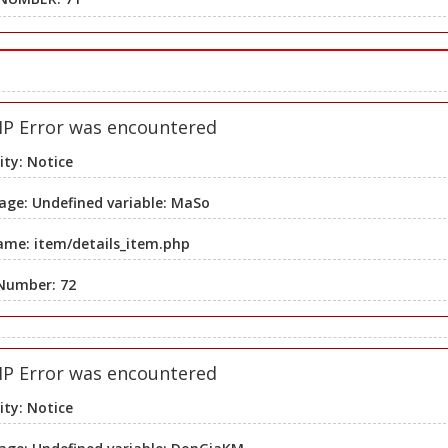
HP Error was encountered
ity: Notice
ge: Undefined variable: MaSo
ame: item/details_item.php
 Number: 72
HP Error was encountered
ity: Notice