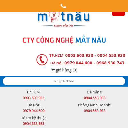
CTY CÔNG NGHỆ
MẮT NÂU
0903.603.933 - 0904.553.933
TP.HCM:
0979.044.600 - 0968.930.743
Hà Nội:
giỏ hàng
(0)
TP.HCM:
Đà Nẵng:
0903 603 933
0904.553.933
Hà Nội:
Phòng Kinh Doanh:
0979.044.600
0904 553 933
Hỗ trợ kỹ thuật:
0904.553.933