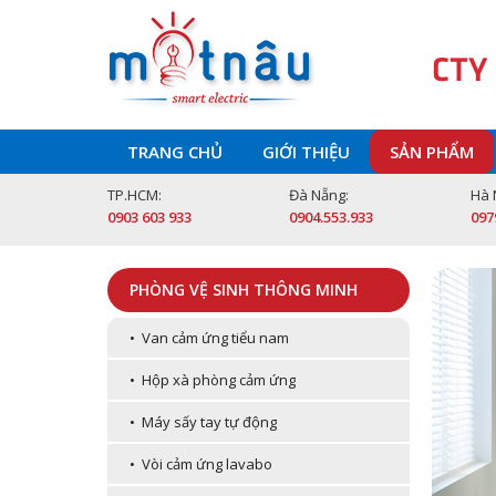
CTY
TRANG CHỦ
GIỚI THIỆU
SẢN PHẨM
TP.HCM:
Đà Nẵng:
Hà 
0903 603 933
0904.553.933
097
PHÒNG VỆ SINH THÔNG MINH
• Van cảm ứng tiểu nam
• Hộp xà phòng cảm ứng
• Máy sấy tay tự động
• Vòi cảm ứng lavabo