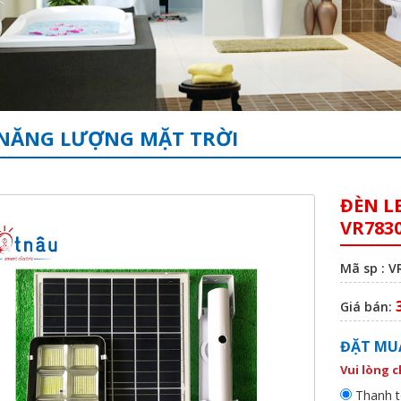
NĂNG LƯỢNG MẶT TRỜI
ĐÈN L
VR7830
Mã sp : V
Giá bán:
ĐẶT MU
Vui lòng 
Thanh t