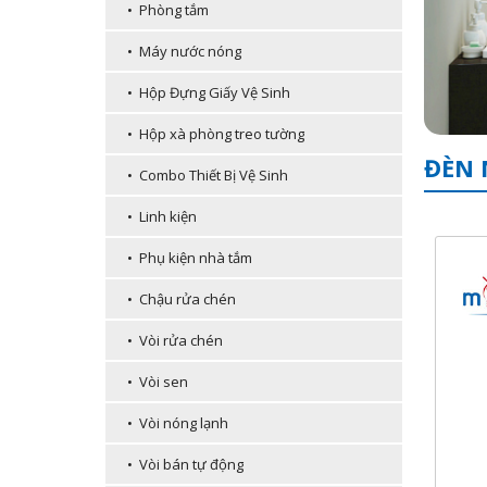
• Phòng tắm
• Máy nước nóng
• Hộp Đựng Giấy Vệ Sinh
• Hộp xà phòng treo tường
ĐÈN 
• Combo Thiết Bị Vệ Sinh
• Linh kiện
• Phụ kiện nhà tắm
• Chậu rửa chén
• Vòi rửa chén
• Vòi sen
• Vòi nóng lạnh
• Vòi bán tự động