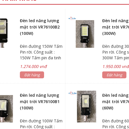
Đèn led năng lượng
Đèn led năng
mặt trời VR76100B2
mặt trời VR7
(100W)
(300W)
Đèn đường 150W Tấm
Đèn đường 3
Pin rời. Công suất :
Pin rời. Công s
150W Tấm pin đa tinh
300W Tấm pin
thể 6V/20W.Kích thước
thể 6V/30W.Kí
1.274.000 vnđ
1.950.000 vn
: 460 x 350mm. Dung
: 635 x 350m
lượng pin :
Đặt hàng
lượng pin :
Đặt hàng
3.2V/20.000MAH(4 pin)
3.2V/30.000MA
Chip led 5735 - 196
Chip led 5730 
Led , kích thước đèn :
Led , kích thư
Đèn led năng lượng
Đèn led năng
495 x 210mm Chế độ
495 x 210mm 
mặt trời VR76100B1
mặt trời VR7
chiếu sáng : Tự động
chiếu sáng : 
(100W)
(60W)
cảm ứng ánh sáng +
cảm ứng ánh 
Điều khiển Remote
Điều khiển R
Đèn đường 100W Tấm
Đèn đường 6
Chống thấp nước : IP65
Chống thấp nư
Pin rời. Công suất :
Pin rời. Công s
Thời gian sạc : 5h-8h
Thời gian sạc 