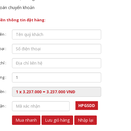
oán chuyển khoản
điền thông tin đặt hàng:
ên :
ại :
chỉ :
ng :
ền :
HPGSDD
ận :
Mua nhanh
Lưu giỏ hàng
Nhập lại