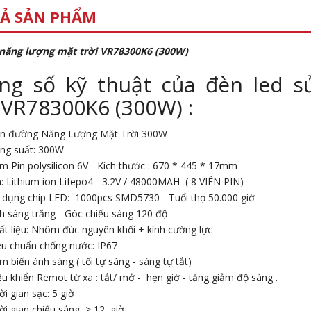
Ả SẢN PHẨM
 năng lượng mặt trời VR78300K6 (300W)
ng số kỹ thuật của đèn led 
 VR78300K6 (300W) :
n đường Năng Lượng Mặt Trời 300W
ng suất: 300W
m Pin polysilicon 6V - Kích thước : 670 * 445 * 17mm
n: Lithium ion Lifepo4 - 3.2V / 48000MAH ( 8 VIÊN PIN)
 dụng chip LED: 1000pcs SMD5730 - Tuổi thọ 50.000 giờ
h sáng trắng - Góc chiếu sáng 120 độ
ất liệu: Nhôm đúc nguyên khối + kính cường lực
êu chuẩn chống nước: IP67
m biến ánh sáng ( tối tự sáng - sáng tự tắt)
ều khiển Remot từ xa : tắt/ mở - hẹn giờ - tăng giảm độ sáng .
ời gian sạc: 5 giờ
ời gian chiếu sáng > 12 giờ