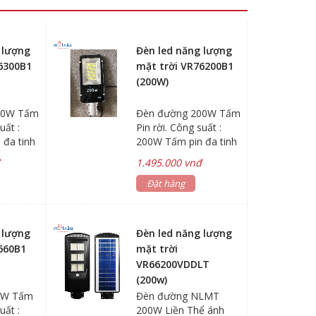
 lượng
Đèn led năng lượng
6300B1
mặt trời VR76200B1
(200W)
00W Tấm
Đèn đường 200W Tấm
uất :
Pin rời. Công suất :
 đa tinh
200W Tấm pin đa tinh
ch thước
thể 6V/25W.Kích thước
đ
1.495.000 vnđ
m. Dung
: 580 x 350mm. Dung
lượng pin :
Đặt hàng
H(6 pin)
3.2V/25.000MAH(5 pin)
- 805
Chip led 5730 - 454
ớc đèn :
Led , kích thước đèn :
 lượng
Đèn led năng lượng
Chế độ
495 x 210mm Chế độ
660B1
mặt trời
Tự động
chiếu sáng : Tự động
VR66200VDDLT
sáng +
cảm ứng ánh sáng +
(200w)
emote
Điều khiển Remote
0W Tấm
Đèn đường NLMT
ớc : IP65
Chống thấp nước : IP65
uất :
200W Liền Thể ánh
: 5h-8h
Thời gian sạc : 5h-8h