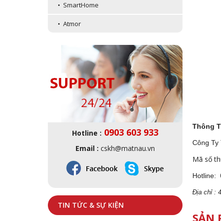
• SmartHome
• Atmor
Thông T
0903 603 933
Hotline :
Công Ty
Email :
cskh@matnau.vn
Mã số th
Hotline:
Địa
ch
ỉ :
TIN TỨC & SỰ KIỆN
SẢN 