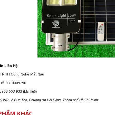
in Liên Hệ
 TNHH Công Nghệ Mắt Nâu
uế: 0314009250
0903 603 933
(Ms Huệ)
 493/42 Lê Đức Thọ, Phường An Hội Đông, Thành phố Hồ Chí Minh
PHẨM KHÁC