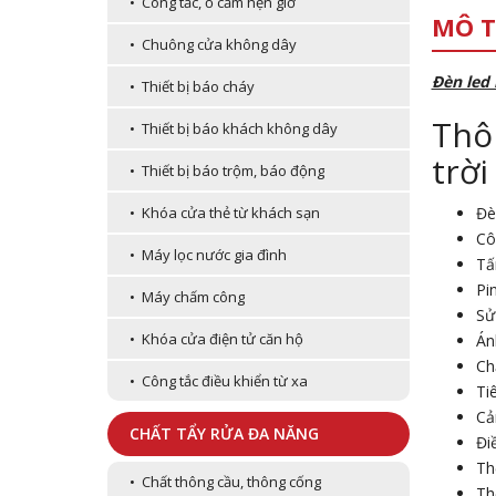
• Công tắc, ổ cắm hẹn giờ
MÔ T
• Chuông cửa không dây
Đèn led
• Thiết bị báo cháy
Thô
• Thiết bị báo khách không dây
trời
• Thiết bị báo trộm, báo động
Đè
• Khóa cửa thẻ từ khách sạn
Cô
• Máy lọc nước gia đình
Tấ
Pi
• Máy chấm công
Sử
• Khóa cửa điện tử căn hộ
Án
Ch
• Công tắc điều khiển từ xa
Ti
Cả
CHẤT TẨY RỬA ĐA NĂNG
Đi
Th
• Chất thông cầu, thông cống
Th