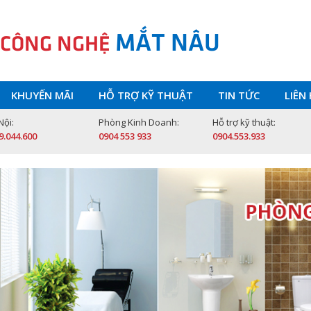
MẮT NÂU
 CÔNG NGHỆ
KHUYẾN MÃI
HỖ TRỢ KỸ THUẬT
TIN TỨC
LIÊN
Nội:
Phòng Kinh Doanh:
Hỗ trợ kỹ thuật:
9.044.600
0904 553 933
0904.553.933