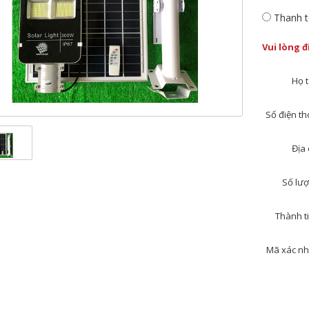
Thanh t
Vui lòng 
Họ t
Số điện tho
Địa 
Số lượ
Thành ti
Mã xác nh