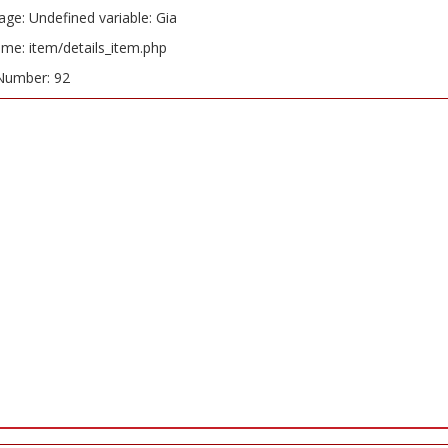
ge: Undefined variable: Gia
ame: item/details_item.php
Number: 92