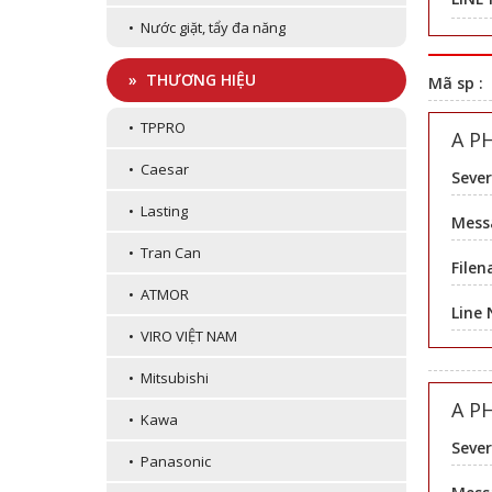
• Nước giặt, tẩy đa năng
» THƯƠNG HIỆU
Mã sp :
• TPPRO
A P
• Caesar
Sever
• Lasting
Messa
• Tran Can
Filen
• ATMOR
Line
• VIRO VIỆT NAM
• Mitsubishi
A P
• Kawa
Sever
• Panasonic