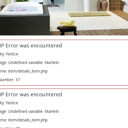
HP Error was encountered
ity: Notice
ge: Undefined variable: MaHinh
ame: item/details_item.php
Number: 37
HP Error was encountered
ity: Notice
ge: Undefined variable: MaHinh
ame: item/details_item.php