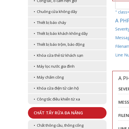
• Công tắc, ổ cắm hẹn giờ
• Chuông cửa không dây
" class
A PHP
• Thiết bị báo cháy
Severit
• Thiết bị báo khách không dây
Message
• Thiết bị báo trộm, báo động
Filenam
Line N
• Khóa cửa thẻ từ khách sạn
• Máy lọc nước gia đình
A P
• Máy chấm công
• Khóa cửa điện tử căn hộ
SEVE
• Công tắc điều khiển từ xa
MESS
CHẤT TẨY RỬA ĐA NĂNG
FILE
• Chất thông cầu, thông cống
LINE