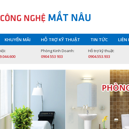
MẮT NÂU
 CÔNG NGHỆ
KHUYẾN MÃI
HỖ TRỢ KỸ THUẬT
TIN TỨC
LIÊN
Nội:
Phòng Kinh Doanh:
Hỗ trợ kỹ thuật:
9.044.600
0904 553 933
0904.553.933