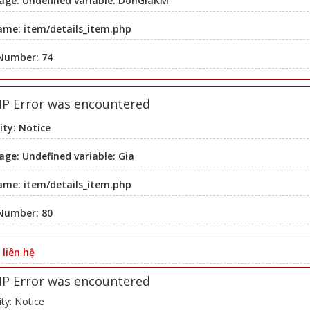
age: Undefined variable: DonGiaKM
ame: item/details_item.php
 Number: 74
HP Error was encountered
ity: Notice
ge: Undefined variable: Gia
ame: item/details_item.php
 Number: 80
:
liên hệ
HP Error was encountered
ity: Notice