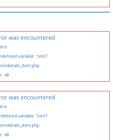
ror was encountered
tice
defined variable: TenIT
tem/details_item.php
r: 48
ror was encountered
tice
defined variable: TenIT
tem/details_item.php
r: 48