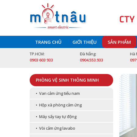
CTY
TRANG CHỦ
GIỚI THIỆU
SẢN PHẨM
TP.HCM:
Đà Nẵng:
Hà 
0903 603 933
0904.553.933
097
PHÒNG VỆ SINH THÔNG MINH
• Van cảm ứng tiểu nam
• Hộp xà phòng cảm ứng
• Máy sấy tay tự động
• Vòi cảm ứng lavabo