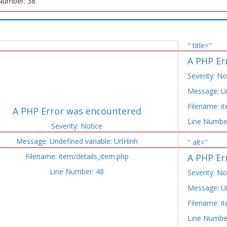
Number: 38
" title="
A PHP Er
Severity: No
Message: Un
Filename: i
A PHP Error was encountered
Line Numbe
Severity: Notice
Message: Undefined variable: UrlHinh
" alt="
Filename: item/details_item.php
A PHP Er
Line Number: 48
Severity: No
Message: Un
Filename: i
Line Numbe