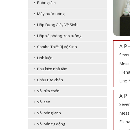
• Phòng tắm
• Máy nước nóng
• Hộp Đựng Giấy Vệ Sinh
• Hộp xà phòng treo tường
A P
• Combo Thiết Bị Vệ Sinh
Sever
• Linh kiện
Messa
• Phụ kiện nhà tắm
Filen
• Chậu rửa chén
Line 
• Vòi rửa chén
A P
• Vòi sen
Sever
Messa
• Vòi nóng lạnh
Filen
• Vòi bán tự động