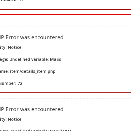
HP Error was encountered
ity: Notice
ge: Undefined variable: MaSo
ame: item/details_item.php
 Number: 72
HP Error was encountered
ity: Notice