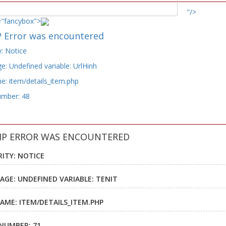
"/>
="fancybox">
 Error was encountered
y: Notice
: Undefined variable: UrlHinh
e: item/details_item.php
umber: 48
HP ERROR WAS ENCOUNTERED
RITY: NOTICE
AGE: UNDEFINED VARIABLE: TENIT
NAME: ITEM/DETAILS_ITEM.PHP
 NUMBER: 71