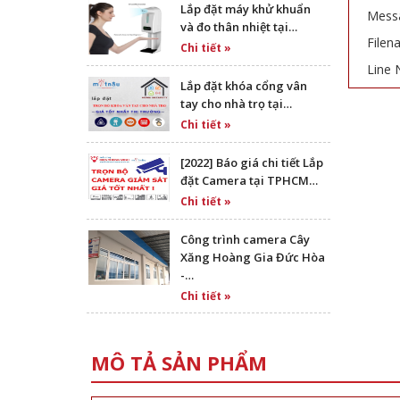
Lắp đặt máy khử khuẩn
Messa
và đo thân nhiệt tại…
Filen
Chi tiết »
Line 
Lắp đặt khóa cổng vân
tay cho nhà trọ tại…
Chi tiết »
[2022] Báo giá chi tiết Lắp
đặt Camera tại TPHCM…
Chi tiết »
Công trình camera Cây
Xăng Hoàng Gia Đức Hòa
-…
Chi tiết »
MÔ TẢ SẢN PHẨM