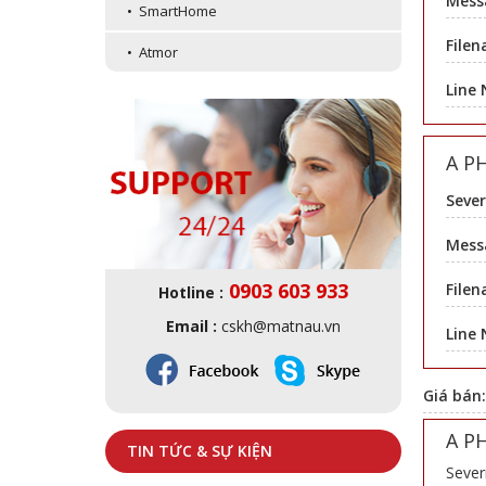
Mess
• SmartHome
Filen
• Atmor
Line
A P
Sever
Messa
0903 603 933
Filen
Hotline :
Email :
cskh@matnau.vn
Line
Giá bán
A P
TIN TỨC & SỰ KIỆN
Sever