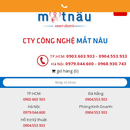
CTY CÔNG NGHỆ
MẮT NÂU
0903.603.933 - 0904.553.933
TP.HCM:
0979.044.600 - 0968.930.743
Hà Nội:
giỏ hàng
(0)
TP.HCM:
Đà Nẵng:
0903 603 933
0904.553.933
Hà Nội:
Phòng Kinh Doanh:
0979.044.600
0904 553 933
Hỗ trợ kỹ thuật:
0904.553.933