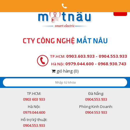
CTY CÔNG NGHỆ
MẮT NÂU
0903.603.933 - 0904.553.933
TP.HCM:
0979.044.600 - 0968.930.743
Hà Nội:
giỏ hàng
(0)
TP.HCM:
Đà Nẵng:
0903 603 933
0904.553.933
Hà Nội:
Phòng Kinh Doanh:
0979.044.600
0904 553 933
Hỗ trợ kỹ thuật:
0904.553.933