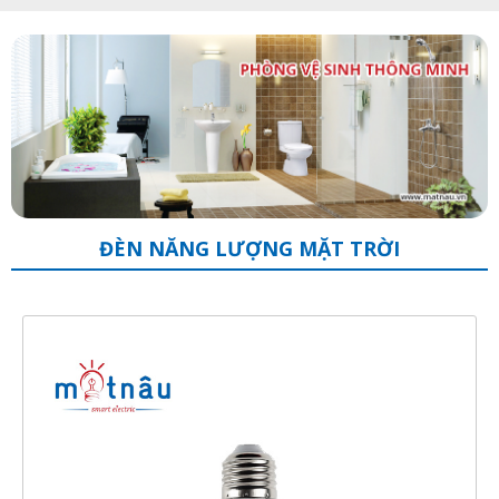
ĐÈN NĂNG LƯỢNG MẶT TRỜI