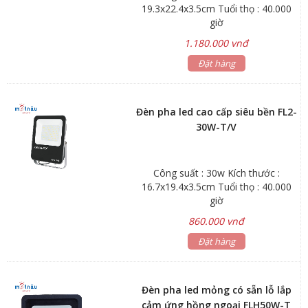
19.3x22.4x3.5cm Tuổi thọ : 40.000
giờ
1.180.000 vnđ
Đặt hàng
Đèn pha led cao cấp siêu bền FL2-
30W-T/V
Công suất : 30w Kích thước :
16.7x19.4x3.5cm Tuổi thọ : 40.000
giờ
860.000 vnđ
Đặt hàng
Đèn pha led mỏng có sẵn lỗ lắp
cảm ứng hồng ngoại FLH50W-T