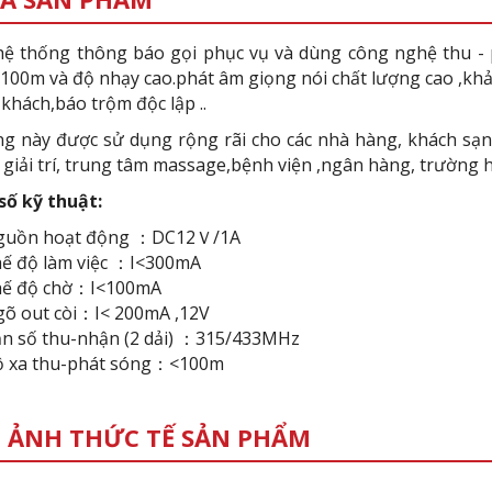
hệ thống thông báo gọi phục vụ và dùng công nghệ thu - 
 100m và độ nhạy cao.phát âm giọng nói chất lượng cao ,kh
 khách,báo trộm độc lập ..
g này được sử dụng rộng rãi cho các nhà hàng, khách sạn,
i giải trí, trung tâm massage,bệnh viện ,ngân hàng, trường 
số kỹ thuật:
guồn hoạt động ：DC12Ｖ/1A
ế độ làm việc ：I<300mA
ế độ chờ：I<100mA
õ out còi：I< 200mA ,12V
n số thu-nhận (2 dải) ：315/433MHz
 xa thu-phát sóng：<100m
 ẢNH THỨC TẾ SẢN PHẨM