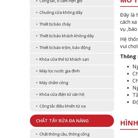
• Công tắc, ổ cắm hẹn giờ
• Chuông cửa không dây
Đây là 
cách xa
• Thiết bị báo cháy
vụ ,báo
• Thiết bị báo khách không dây
Hệ thốn
vui chơ
• Thiết bị báo trộm, báo động
Thông 
• Khóa cửa thẻ từ khách sạn
N
• Máy lọc nước gia đình
Ch
Ch
• Máy chấm công
Ng
Tầ
• Khóa cửa điện tử căn hộ
Độ
• Công tắc điều khiển từ xa
CHẤT TẨY RỬA ĐA NĂNG
HÌNH
• Chất thông cầu, thông cống