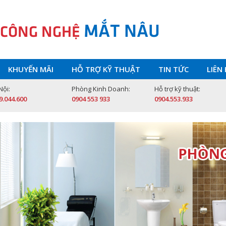
MẮT NÂU
 CÔNG NGHỆ
KHUYẾN MÃI
HỖ TRỢ KỸ THUẬT
TIN TỨC
LIÊN
Nội:
Phòng Kinh Doanh:
Hỗ trợ kỹ thuật:
9.044.600
0904 553 933
0904.553.933