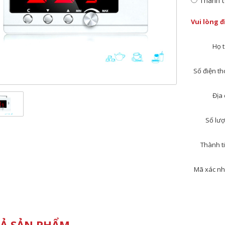
Thanh t
Vui lòng 
Họ t
Số điện tho
Địa 
Số lượ
Thành ti
Mã xác nh
Ả SẢN PHẨM