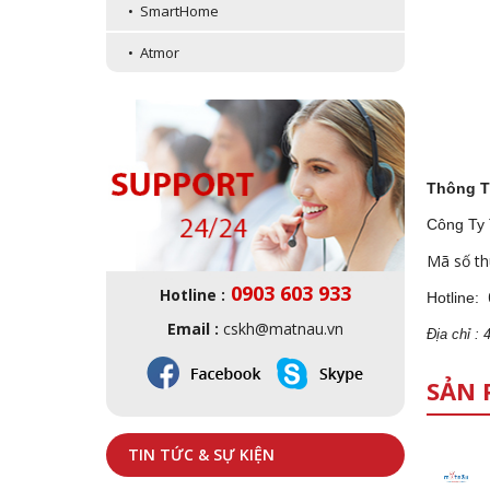
• SmartHome
• Atmor
Thông T
Công Ty
Mã số th
0903 603 933
Hotline :
Hotline:
Email :
cskh@matnau.vn
Địa
ch
ỉ :
SẢN 
TIN TỨC & SỰ KIỆN