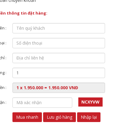
oán chuyển khoản
điền thông tin đặt hàng:
ên :
ại :
chỉ :
ng :
ền :
NCXYVW
ận :
Mua nhanh
Lưu giỏ hàng
Nhập lại