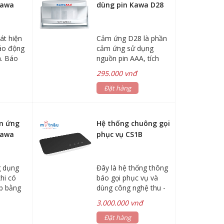
Kawa
dùng pin Kawa D28
át hiện
Cảm ứng D28 là phần
áo động
cảm ứng sử dụng
m. Báo
nguồn pin AAA, tích
ểu chuông
hợp được nhiều
295.000 vnđ
chuông.
Đặt hàng
m ứng
Hệ thống chuông gọi
Kawa
phục vụ CS1B
 dụng
Đây là hệ thống thông
hi có
báo gọi phục vụ và
p bằng
dùng công nghệ thu -
hồng
phát vô tuyến tần số
3.000.000 vnđ
433/315Mhz ,với
khoảng cách xa 100m
Đặt hàng