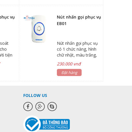
và độ nhạy cao.phát
âm giọng nói chất
lượng cao ,khả năng
phục vụ
Nút nhấn gọi phục vụ
chống nhiễu tốt.chức
EB01
năng báo gọi phục vụ
,báo khách,báo động ..
 soát
Nút nhấn gọi phục vụ
 cho
có 1 chức năng, hình
6 tiện
chữ nhật, màu trắng,
eo cho
sử dụng cho mục đích
đ
230.000 vnđ
õi lịch sử
nhấn gọi khi cần phục
c
vụ
Đặt hàng
g xử lý
 xảy ra
p, thời
FOLLOW US
c ưa