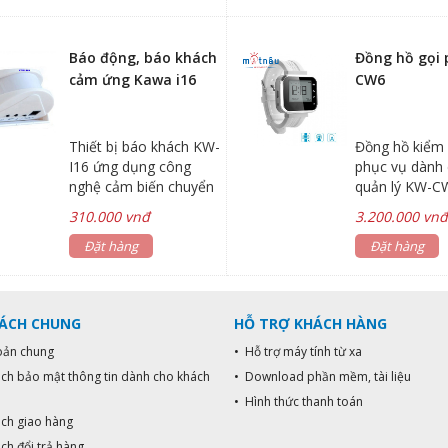
433/315Mhz
Báo động, báo khách
Đồng hồ gọi 
cảm ứng Kawa i16
CW6
Thiết bị báo khách KW-
Đồng hồ kiểm
I16 ứng dụng công
phục vụ dành
nghệ cảm biến chuyển
quản lý KW-CW
động thân nhiệt PIR
dụng mang th
310.000 vnđ
3.200.000 vn
quản lý theo d
Đặt hàng
khách gọi phụ
Đặt hàng
vụ,nhanh chón
các tính huống
có mẫu mã đẹ
SÁCH CHUNG
HỖ TRỢ KHÁCH HÀNG
trang rất đượ
chuộng.
oản chung
• Hỗ trợ máy tính từ xa
ách bảo mật thông tin dành cho khách
• Download phần mềm, tài liệu
• Hình thức thanh toán
ách giao hàng
ch đổi trả hàng