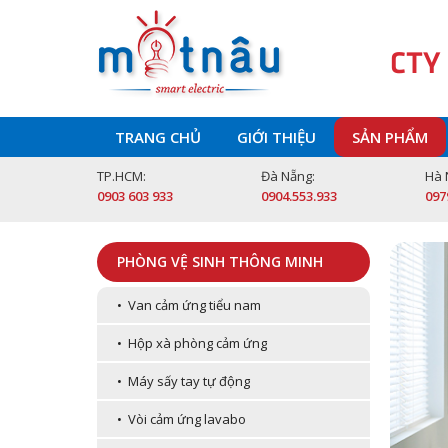
CTY
TRANG CHỦ
GIỚI THIỆU
SẢN PHẨM
TP.HCM:
Đà Nẵng:
Hà 
0903 603 933
0904.553.933
097
PHÒNG VỆ SINH THÔNG MINH
• Van cảm ứng tiểu nam
• Hộp xà phòng cảm ứng
• Máy sấy tay tự động
• Vòi cảm ứng lavabo