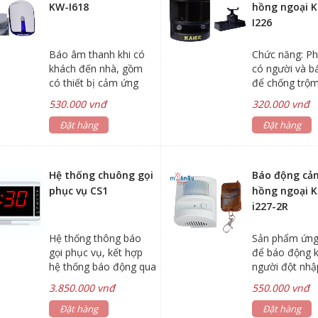
KW-I618
hồng ngoại 
I226
Báo âm thanh khi có
Chức năng: Ph
khách đến nhà, gồm
có người và b
có thiết bị cảm ứng
để chống trộ
hồng noại khi có người
thay đổi 6 ki
530.000 vnđ
320.000 vnđ
đi vào vùng cảm ứng
liên tiếp
và thiết bị thu nhận tín
Đặt hàng
Đặt hàng
hiệu phát âm thanh
báo khách.
Hệ thống chuông gọi
Báo động cả
phục vụ CS1
hồng ngoại 
i227-2R
Hệ thống thông báo
Sản phẩm ứng
gọi phục vụ, kết hợp
để báo động k
hệ thống báo động qua
người đột nhậ
line điện thoại, dùng
mắt cảm ứng 
3.850.000 vnđ
550.000 vnđ
công nghệ thu – phát
ngoại
vô tuyến tần số
Đặt hàng
Đặt hàng