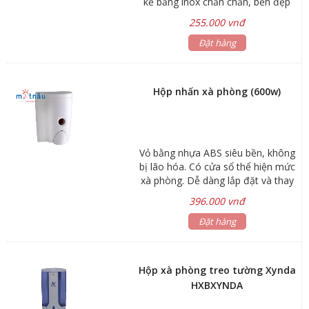
kế bằng inox chắn chắn, bền đẹp
với thời gian, sản phẩm phù hợp
255.000 vnđ
cho những nơi công cộng. được
kiểm soát xà phòng mỗi lần nhấn
Đặt hàng
1.8ml giúp tiết kiệm xà phòng
Hộp nhấn xà phòng (600w)
Vỏ bằng nhựa ABS siêu bền, không
bị lão hóa. Có cửa sổ thể hiện mức
xà phòng. Dễ dàng lắp đặt và thay
xà phòng. Hộp chứa và nút nhấn có
396.000 vnđ
thể tháo rời để vệ sinh. Nút nhấn
thủy lực cho lượng xà phòng chính
Đặt hàng
xác. Mẫu mã đa dạng và thiết kế
hiện đại. Phù hợp cho bệnh viện,
khách sạn và các công trình hiện
Hộp xà phòng treo tường Xynda
đại. Kích Thước : 85x110x143. Dung
HXBXYNDA
tích : 500ml. Nhấn 1 lần được 1.8ml.