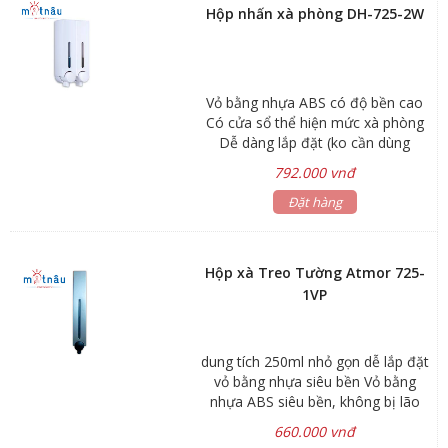
Hộp nhấn xà phòng DH-725-2W
Vỏ bằng nhựa ABS có độ bền cao
Có cửa sổ thể hiện mức xà phòng
Dễ dàng lắp đặt (ko cần dùng
khoan) và thay xà phòng. Hộp chứa
792.000 vnđ
và nút nhấn có thể tháo rời để vệ
sinh Nút nhấn thủy lực cho lượng xà
Đặt hàng
phòng chính xác Mẫu mã đa dạng
và thiết kế hiện đại Phù hợp cho
bệnh viện, khách sạn và các công
Hộp xà Treo Tường Atmor 725-
trình hiện đại Kích thước:
1VP
65x100x215 mm Dung tích : 250ml
x 2
dung tích 250ml nhỏ gọn dễ lắp đặt
vỏ bằng nhựa siêu bền Vỏ bằng
nhựa ABS siêu bền, không bị lão
hóa. Nhấn 1 lần được 1.8ml. Có cửa
660.000 vnđ
sổ thể hiện mức xà phòng. Dễ dàng