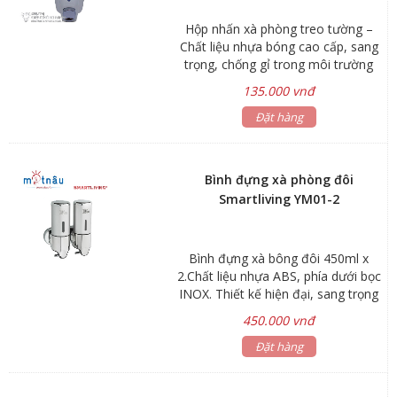
Hộp nhấn xà phòng treo tường –
Chất liệu nhựa bóng cao cấp, sang
trọng, chống gỉ trong môi trường
ẩm ướt lâu dài – Có mắt cảnh báo
135.000 vnđ
khi sắp hết dung dịch nước rửa tay.
Chất liệu: nhựa cao cấp. Dung tích:
Đặt hàng
400ml. Xuất xứ: Trung Quốc. Bảo
hành: 06 tháng
Bình đựng xà phòng đôi
Smartliving YM01-2
Bình đựng xà bông đôi 450ml x
2.Chất liệu nhựa ABS, phía dưới bọc
INOX. Thiết kế hiện đại, sang trọng
450.000 vnđ
Đặt hàng