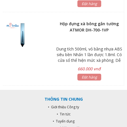
lắp đặt và thay xà phòng. Hộp chứa
Đặt hàng
và nút nhấn có thể tháo rời để vệ
sinh. Nút nhấn thủy lực cho lượng
xà phòng chính xác.
Hộp đựng xà bông gắn tường
ATMOR DH-700-1VP
Dung tích 500ml, vỏ bằng nhựa ABS
siêu bền Nhấn 1 lần được 1.8ml. Có
cửa sổ thể hiện mức xà phòng. Dễ
dàng lắp đặt và thay xà phòng. Hộp
660.000 vnđ
chứa và nút nhấn có thể tháo rời để
vệ sinh. Nút nhấn thủy lực cho
Đặt hàng
lượng xà phòng chính xác. Chất liệu:
Nhựa. Dung tích: 500 ml. Xuất xứ:
Thái Lan. Bảo hành: 06 tháng
THÔNG TIN CHUNG
• Giới thiệu Công ty
• Tin tức
• Tuyển dụng