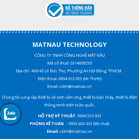
MATNAU TECHNOLOGY
CÔNG TY TNHH CÔNG NGHỆ MẶT NÂU
Mã số thuế: 0314009250
Địa chỉ : 493/42 Lê Đức Thọ, Phường An Hội Đông, TPHCM.
Điện thoại: 0904.553.933 (Mr Thịnh)
Email: cskh@matnau.vn
Chúng tôi cung cấp thiết bị vệ sinh cảm ứng, thiết bị báo cháy, thiết bị điện
thông minh trên toàn quốc.
HỖ TRỢ KỸ THUẬT:
0904.553.933
PHÒNG KẾ TOÁN :
0903.603.933 (Ms Huệ)
Email
: cskh@matnau.vn