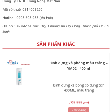
Công Ty TNHH Công Nghệ Mắt Nâu
Mã số thuế: 0314009250
0903 603 933
Hotline:
(Ms Huệ)
Địa
ch
ỉ : 493/42 Lê Đức Thọ, Phường An Hội Đông, Thành phố Hồ Chí
Minh
SẢN PHẨM KHÁC
Bình đựng xà phòng màu trắng –
YM02 : 400ml
Bình đựng xà bông có dung tích
400ML, màu trắng
150.000 vnđ
Đặt hàng