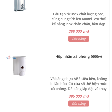
Cấu tạo từ Inox chất lượng cao,
cùng dung tích lên 600ml. Với thiế
kế bằng inox chắn chắn, bền đẹp
với thời gian, sản phẩm phù hợp
255.000 vnđ
cho những nơi công cộng. được
kiểm soát xà phòng mỗi lần nhấn
Đặt hàng
1.8ml giúp tiết kiệm xà phòng
Hộp nhấn xà phòng (600w)
Vỏ bằng nhựa ABS siêu bền, không
bị lão hóa. Có cửa sổ thể hiện mức
xà phòng. Dễ dàng lắp đặt và thay
xà phòng. Hộp chứa và nút nhấn có
396.000 vnđ
thể tháo rời để vệ sinh. Nút nhấn
thủy lực cho lượng xà phòng chính
Đặt hàng
xác. Mẫu mã đa dạng và thiết kế