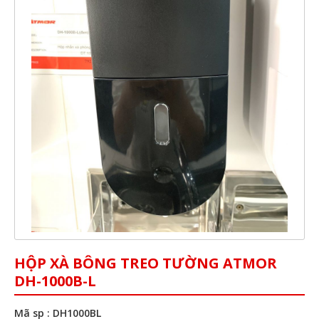
HỘP XÀ BÔNG TREO TƯỜNG ATMOR
DH-1000B-L
Mã sp : DH1000BL