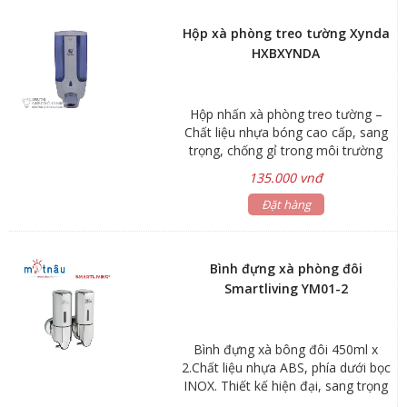
hiện đại. Phù hợp cho bệnh viện,
khách sạn và các công trình hiện
Hộp xà phòng treo tường Xynda
đại. Kích Thước : 85x110x143. Dung
HXBXYNDA
tích : 500ml. Nhấn 1 lần được 1.8ml.
Hộp nhấn xà phòng treo tường –
Chất liệu nhựa bóng cao cấp, sang
trọng, chống gỉ trong môi trường
ẩm ướt lâu dài – Có mắt cảnh báo
135.000 vnđ
khi sắp hết dung dịch nước rửa tay.
Chất liệu: nhựa cao cấp. Dung tích:
Đặt hàng
400ml. Xuất xứ: Trung Quốc. Bảo
hành: 06 tháng
Bình đựng xà phòng đôi
Smartliving YM01-2
Bình đựng xà bông đôi 450ml x
2.Chất liệu nhựa ABS, phía dưới bọc
INOX. Thiết kế hiện đại, sang trọng