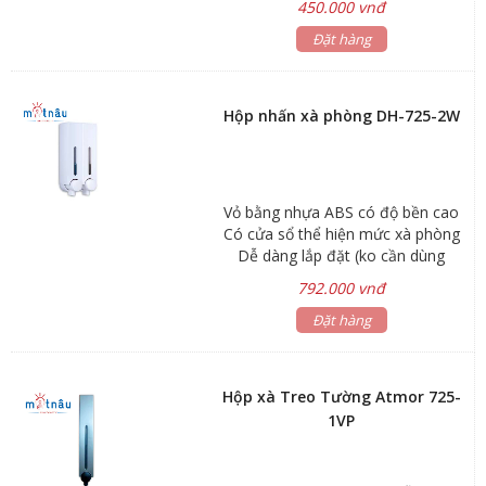
450.000 vnđ
Đặt hàng
Hộp nhấn xà phòng DH-725-2W
Vỏ bằng nhựa ABS có độ bền cao
Có cửa sổ thể hiện mức xà phòng
Dễ dàng lắp đặt (ko cần dùng
khoan) và thay xà phòng. Hộp chứa
792.000 vnđ
và nút nhấn có thể tháo rời để vệ
sinh Nút nhấn thủy lực cho lượng xà
Đặt hàng
phòng chính xác Mẫu mã đa dạng
và thiết kế hiện đại Phù hợp cho
bệnh viện, khách sạn và các công
Hộp xà Treo Tường Atmor 725-
trình hiện đại Kích thước:
1VP
65x100x215 mm Dung tích : 250ml
x 2