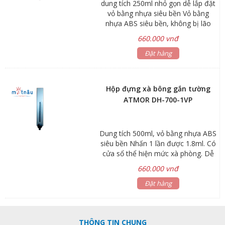
dung tích 250ml nhỏ gọn dễ lắp đặt
vỏ bằng nhựa siêu bền Vỏ bằng
nhựa ABS siêu bền, không bị lão
hóa. Nhấn 1 lần được 1.8ml. Có cửa
660.000 vnđ
sổ thể hiện mức xà phòng. Dễ dàng
lắp đặt và thay xà phòng. Hộp chứa
Đặt hàng
và nút nhấn có thể tháo rời để vệ
sinh. Nút nhấn thủy lực cho lượng
xà phòng chính xác.
Hộp đựng xà bông gắn tường
ATMOR DH-700-1VP
Dung tích 500ml, vỏ bằng nhựa ABS
siêu bền Nhấn 1 lần được 1.8ml. Có
cửa sổ thể hiện mức xà phòng. Dễ
dàng lắp đặt và thay xà phòng. Hộp
660.000 vnđ
chứa và nút nhấn có thể tháo rời để
vệ sinh. Nút nhấn thủy lực cho
Đặt hàng
lượng xà phòng chính xác. Chất liệu:
Nhựa. Dung tích: 500 ml. Xuất xứ:
Thái Lan. Bảo hành: 06 tháng
THÔNG TIN CHUNG