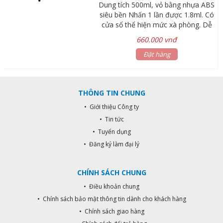
Dung tích 500ml, vỏ bằng nhựa ABS
siêu bền Nhấn 1 lần được 1.8ml. Có
cửa sổ thể hiện mức xà phòng. Dễ
dàng lắp đặt và thay xà phòng. Hộp
660.000 vnđ
chứa và nút nhấn có thể tháo rời để
vệ sinh. Nút nhấn thủy lực cho
Đặt hàng
lượng xà phòng chính xác. Chất liệu:
Nhựa. Dung tích: 500 ml. Xuất xứ:
Thái Lan. Bảo hành: 06 tháng
THÔNG TIN CHUNG
• Giới thiệu Công ty
• Tin tức
• Tuyển dụng
• Đăng ký làm đại lý
CHÍNH SÁCH CHUNG
• Điều khoản chung
• Chính sách bảo mật thông tin dành cho khách hàng
• Chính sách giao hàng