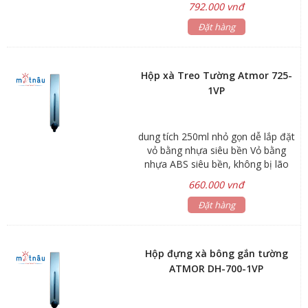
792.000 vnđ
và nút nhấn có thể tháo rời để vệ
sinh Nút nhấn thủy lực cho lượng xà
Đặt hàng
phòng chính xác Mẫu mã đa dạng
và thiết kế hiện đại Phù hợp cho
bệnh viện, khách sạn và các công
Hộp xà Treo Tường Atmor 725-
trình hiện đại Kích thước:
1VP
65x100x215 mm Dung tích : 250ml
x 2
dung tích 250ml nhỏ gọn dễ lắp đặt
vỏ bằng nhựa siêu bền Vỏ bằng
nhựa ABS siêu bền, không bị lão
hóa. Nhấn 1 lần được 1.8ml. Có cửa
660.000 vnđ
sổ thể hiện mức xà phòng. Dễ dàng
lắp đặt và thay xà phòng. Hộp chứa
Đặt hàng
và nút nhấn có thể tháo rời để vệ
sinh. Nút nhấn thủy lực cho lượng
xà phòng chính xác.
Hộp đựng xà bông gắn tường
ATMOR DH-700-1VP