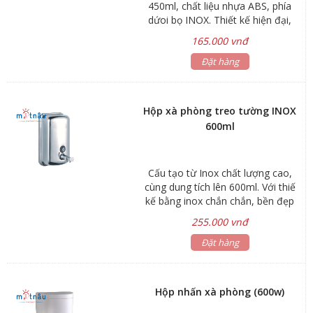
450ml, chất liệu nhựa ABS, phía
dứoi bọ INOX. Thiết kế hiện đại,
sang trọng
165.000 vnđ
Đặt hàng
Hộp xà phòng treo tường INOX
600ml
Cấu tạo từ Inox chất lượng cao,
cùng dung tích lên 600ml. Với thiế
kế bằng inox chắn chắn, bền đẹp
với thời gian, sản phẩm phù hợp
255.000 vnđ
cho những nơi công cộng. được
kiểm soát xà phòng mỗi lần nhấn
Đặt hàng
1.8ml giúp tiết kiệm xà phòng
Hộp nhấn xà phòng (600w)