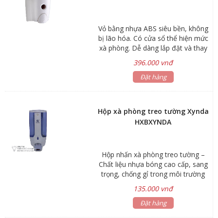
Vỏ bằng nhựa ABS siêu bền, không
bị lão hóa. Có cửa sổ thể hiện mức
xà phòng. Dễ dàng lắp đặt và thay
xà phòng. Hộp chứa và nút nhấn có
396.000 vnđ
thể tháo rời để vệ sinh. Nút nhấn
thủy lực cho lượng xà phòng chính
Đặt hàng
xác. Mẫu mã đa dạng và thiết kế
hiện đại. Phù hợp cho bệnh viện,
khách sạn và các công trình hiện
Hộp xà phòng treo tường Xynda
đại. Kích Thước : 85x110x143. Dung
HXBXYNDA
tích : 500ml. Nhấn 1 lần được 1.8ml.
Hộp nhấn xà phòng treo tường –
Chất liệu nhựa bóng cao cấp, sang
trọng, chống gỉ trong môi trường
ẩm ướt lâu dài – Có mắt cảnh báo
135.000 vnđ
khi sắp hết dung dịch nước rửa tay.
Chất liệu: nhựa cao cấp. Dung tích:
Đặt hàng
400ml. Xuất xứ: Trung Quốc. Bảo