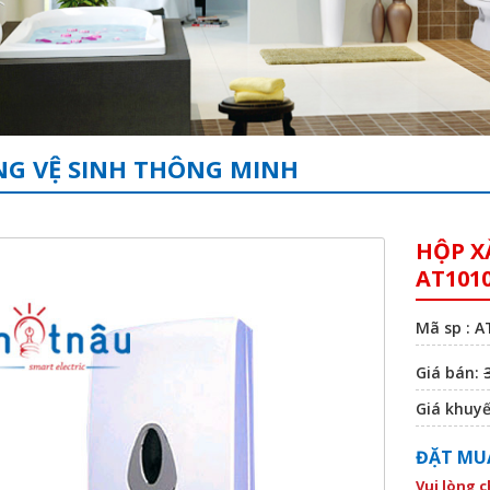
G VỆ SINH THÔNG MINH
HỘP X
AT101
Mã sp : A
Giá bán:
Giá khuy
ĐẶT MU
Vui lòng 