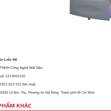
in Liên Hệ
 TNHH Công Nghệ Mắt Nâu
uế: 0314009250
0903 603 933
(Ms Huệ)
 493/42 Lê Đức Thọ, Phường An Hội Đông, Thành phố Hồ Chí Minh
PHẨM KHÁC