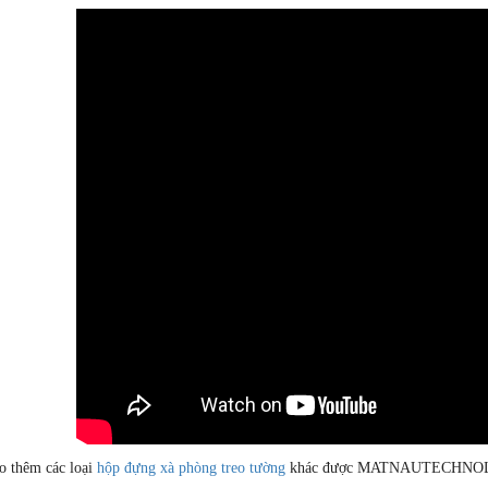
 thêm các loại
hộp đựng xà phòng treo tường
khác được MATNAUTECHNOLO