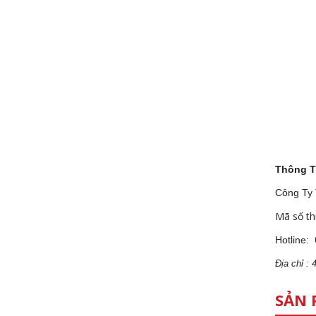
Thông T
Công Ty
Mã số th
Hotline:
Địa
ch
ỉ :
SẢN 