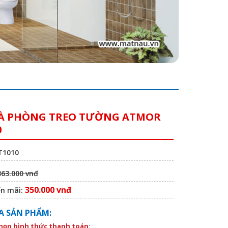
À PHÒNG TREO TƯỜNG ATMOR
0
T1010
363.000 vnđ
350.000 vnđ
ến mãi:
A SẢN PHẨM:
chọn hình thức thanh toán: