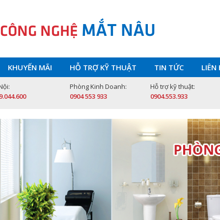
MẮT NÂU
 CÔNG NGHỆ
KHUYẾN MÃI
HỖ TRỢ KỸ THUẬT
TIN TỨC
LIÊN
Nội:
Phòng Kinh Doanh:
Hỗ trợ kỹ thuật:
9.044.600
0904 553 933
0904.553.933