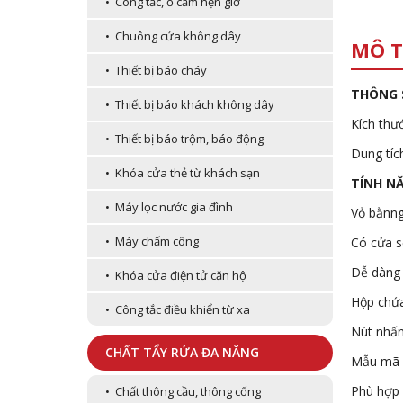
• Công tắc, ổ cắm hẹn giờ
• Chuông cửa không dây
MÔ T
• Thiết bị báo cháy
THÔNG 
• Thiết bị báo khách không dây
Kích thư
• Thiết bị báo trộm, báo động
Dung tíc
• Khóa cửa thẻ từ khách sạn
TÍNH N
• Máy lọc nước gia đình
Vỏ bằnng
• Máy chấm công
Có cửa s
Dễ dàng 
• Khóa cửa điện tử căn hộ
Hộp chứa
• Công tắc điều khiển từ xa
Nút nhấn
CHẤT TẨY RỬA ĐA NĂNG
Mẫu mã đ
Phù hợp 
• Chất thông cầu, thông cống