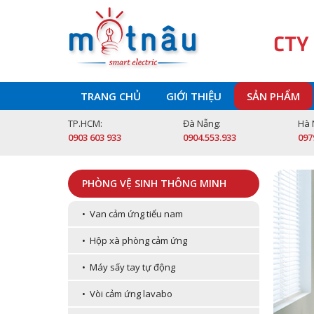
CTY
TRANG CHỦ
GIỚI THIỆU
SẢN PHẨM
TP.HCM:
Đà Nẵng:
Hà 
0903 603 933
0904.553.933
097
PHÒNG VỆ SINH THÔNG MINH
• Van cảm ứng tiểu nam
• Hộp xà phòng cảm ứng
• Máy sấy tay tự động
• Vòi cảm ứng lavabo