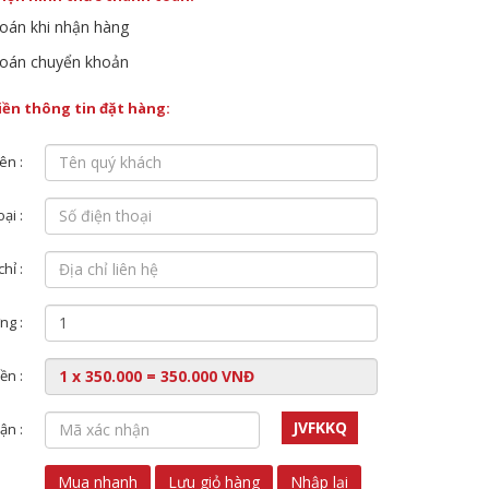
oán khi nhận hàng
oán chuyển khoản
điền thông tin đặt hàng:
ên :
ại :
chỉ :
ng :
ền :
JVFKKQ
ận :
Mua nhanh
Lưu giỏ hàng
Nhập lại