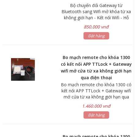
Bộ chuyển đổi Gateway từ
Bluetooth sang Wifi mở khóa từ xa
không giới hạn - Kết nối Wifi - Hỗ
trợ mở cửa từ xa, quản lý, đăng ký
850.000 vnđ
thẻ từ password từ xa - Nguồn điện:
110 - 200V
Đặt hàng
Bo mạch remote cho khóa 1300
có kết nối APP TTLock + Gateway
wifi mở cửa từ xa không giới hạn
qua điện thoại
Bo mạch remote cho khóa 1300 có
kết nối APP TTLock + Gateway wifi
mở cửa từ xa không giới hạn qua
điện thoại.
1.460.000 vnđ
Đặt hàng
Bo mạch remote cho khóa 1300