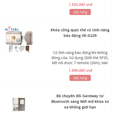
đầu đọc vân tay để kiểm soát ra
1.550.000 vnđ
vào cửa
Đặt hàng
Khóa cổng quẹt thẻ có tính năng
báo động VR-D229
Có tính năng báo động khi không
đóng cửa, Sử dụng 2000 thẻ RFID,
kết nối được 7 remote (20m), bàn
phím điều khiển và chìa cơ
1.999.000 vnđ
Đặt hàng
Bộ chuyển đổi Gateway từ
Bluetooth sang Wifi mở khóa từ
xa không giới hạn