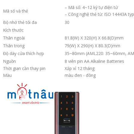
– Mã số: 4~12 ký tự điện tử
Mã số và thẻ
– Công nghệ thẻ từ: ISO 14443A ty
Bộ nhớ thẻ tối đa
30
Kích thước
Thân ngoài
81.8(W) X 320(H) X 66.8(D)mm
Thân trong
79(W) X 290(H) X 80.3(D)mm
Độ dày cửa thích hợp
35~80mm (AML220: 35~60mm, AM
Nguồn
8 viên pin AA Alkaline Batteries
Thời gian cần thay pin
Xấp xỉ 12 tháng
Màu
màu đen - đồng