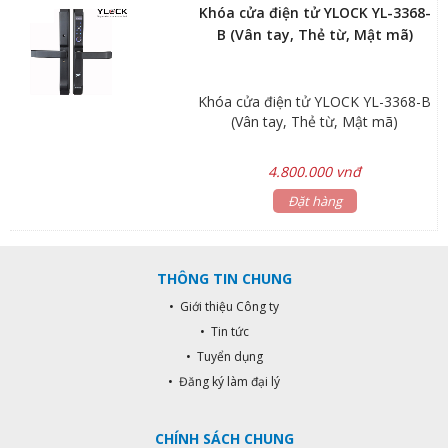
100 vân tay và 20 thẻ RF. – Chức
Khóa cửa điện tử YLOCK YL-3368-
năng tự động khóa kín sau khi đóng
B (Vân tay, Thẻ từ, Mật mã)
cửa. – Nguồn cấp 8 viên pin AA
Alkaline.
Khóa cửa điện tử YLOCK YL-3368-B
(Vân tay, Thẻ từ, Mật mã)
4.800.000 vnđ
Đặt hàng
THÔNG TIN CHUNG
• Giới thiệu Công ty
• Tin tức
• Tuyển dụng
• Đăng ký làm đại lý
CHÍNH SÁCH CHUNG