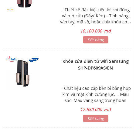
- Thiết kế đặc biệt tiện lợi khi đóng
và mở cửa (Đẩy/ Kéo) - Tính năng:
vân tay, mã số, hoặc chìa khóa cơ. -
Đăng ký được: 100 vân tay - Chức
10.100.000 vnđ
năng mã số ảo, cảnh báo cháy nổ,
chống trộm, chống hack - Màu: Đỏ
Đặt hàng
mận - Xuất xứ: Hàn Quốc
Khóa cửa điện từ wifi Samsung
SHP-DP609AS/EN
– Chất liệu cao cấp bền bỉ bằng hợp
kim và mặt kính cường lực. – Màu
sắc: Màu vàng sang trọng hoàn
hảo. – Thiết kế đặc biệt tiện lợi khi
12.680.000 vnđ
đóng và mở cửa (Đẩy/ Kéo). – 4
tính năng: vân tay, mã số, thẻ RF
Đặt hàng
hoặc bằng chìa khóa cơ. Có thể mở
rộng thêm remote. – Đăng ký được