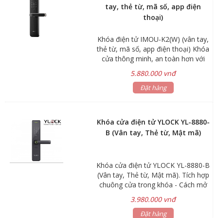
tay, thẻ từ, mã số, app điện
thoại)
Khóa điện tử IMOU-K2(W) (vân tay,
thẻ từ, mã số, app điện thoại) Khóa
cửa thông minh, an toàn hơn với
tiêu chuẩn của Châu Âu (GA701-
5.880.000 vnđ
2007) . ■ Bề mặt và tay cầm bằng
hợp kim kẽm, mạnh mẽ và chắc
Đặt hàng
chắn. ■ Tiện dụng hơn với 5 chế độ
mở khóa: Thẻ Mifare, dấu vân tay,
mật khẩu, Bluetooth & chìa khóa
Khóa cửa điện tử YLOCK YL-8880-
cơ truyền thống. ■ Nhận biết thẻ ở
B (Vân tay, Thẻ từ, Mật mã)
khoảng cách < 2 cm, đọc mã thẻ
thời gian <0.5s , bộ nhớ lưu trữ 50
thẻ. ■ Mở khóa vân tay bằng cảm
Khóa cửa điện tử YLOCK YL-8880-B
biến điện dung, tỉ lệ sai < 0.0002%,
(Vân tay, Thẻ từ, Mật mã). Tích hợp
bộ nhớ lưu trữ : 50 vân tay. ■ Mở
chuông cửa trong khóa - Cách mở
cửa bằng password: Lưu trữ 50
khóa: Vân tay, Thẻ từ, Mật mã, Chìa
password ■ Thân thiện hơn với tính
3.980.000 vnđ
khóa cơ - Màu sắc: Đen xám mạnh
năng nhắc nhở bằng giọng nói +
mẽ - Cấu tạo: Hợp kim nhôm chắc
Đặt hàng
chế độ ra vào tự do (Passage