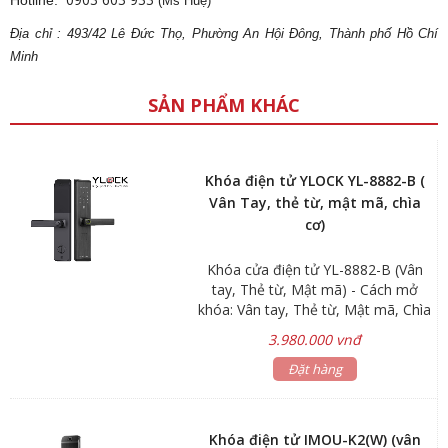
Hotline:
(Ms Huệ)
Địa
ch
ỉ : 493/42 Lê Đức Thọ, Phường An Hội Đông, Thành phố Hồ Chí
Minh
SẢN PHẨM KHÁC
Khóa điện tử YLOCK YL-8882-B (
Vân Tay, thẻ từ, mật mã, chìa
cơ)
Khóa cửa điện tử YL-8882-B (Vân
tay, Thẻ từ, Mật mã) - Cách mở
khóa: Vân tay, Thẻ từ, Mật mã, Chìa
khóa cơ - Màu sắc: Đen xám mạnh
3.980.000 vnđ
mẽ - Cấu tạo: Hợp kim nhôm chắc
chắn Khuyến mãi bao lắp đặt trong
Đặt hàng
nội thành TP.HCM
Khóa điện tử IMOU-K2(W) (vân