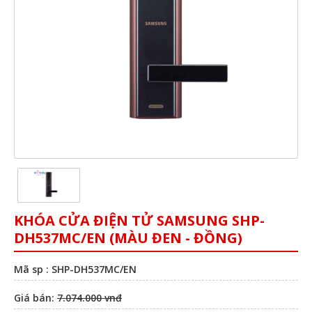
KHÓA CỬA ĐIỆN TỬ SAMSUNG SHP-
DH537MC/EN (MÀU ĐEN - ĐỒNG)
Mã sp : SHP-DH537MC/EN
Giá bán:
7.074.000 vnđ