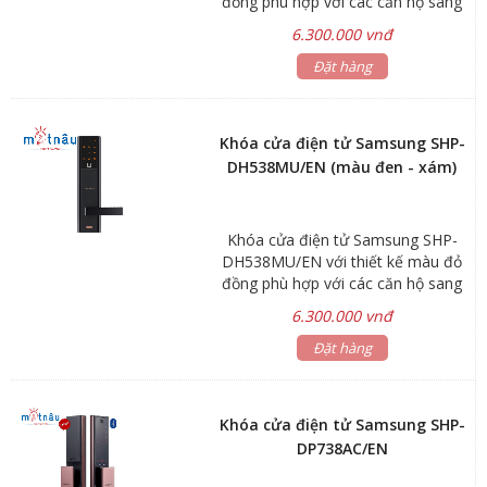
đồng phù hợp với các căn hộ sang
ngôi nhà.
trọng. Công nghệ quét vân tay cảm
6.300.000 vnđ
ứng điện dung và mã số ngẫu
nhiên, cùng hệ thống cảnh báo đột
Đặt hàng
nhập sẽ đem lại sự an toàn và tiện
lợi đến căn hộ của bạn.
Khóa cửa điện tử Samsung SHP-
DH538MU/EN (màu đen - xám)
Khóa cửa điện tử Samsung SHP-
DH538MU/EN với thiết kế màu đỏ
đồng phù hợp với các căn hộ sang
trọng. Công nghệ quét vân tay cảm
6.300.000 vnđ
ứng điện dung và mã số ngẫu
nhiên, cùng hệ thống cảnh báo đột
Đặt hàng
nhập sẽ đem lại sự an toàn và tiện
lợi đến căn hộ của bạn.
Khóa cửa điện tử Samsung SHP-
DP738AC/EN