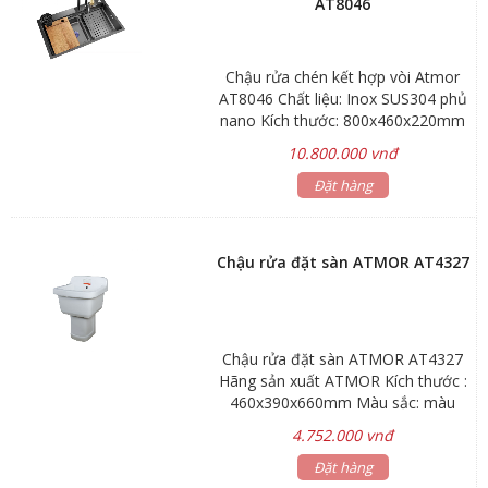
AT8046
Chậu rửa chén kết hợp vòi Atmor
AT8046 Chất liệu: Inox SUS304 phủ
nano Kích thước: 800x460x220mm
Phương thức lắp đặt: Âm bàn Bảo
10.800.000 vnđ
hành: chậu rửa 3 năm, phụ kiện 1
năm Hãng sản xuất: ATMOR Mã
Đặt hàng
sản phẩm: AT8046
Chậu rửa đặt sàn ATMOR AT4327
Chậu rửa đặt sàn ATMOR AT4327
Hãng sản xuất ATMOR Kích thước :
460x390x660mm Màu sắc: màu
trắng *Gía lavabo chưa bao gồm
4.752.000 vnđ
vòi nước và bộ xả Bảo hành: men
sứ 5 năm Bề mặt men sứ chống
Đặt hàng