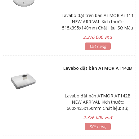
Lavabo đặt trên bàn ATMOR AT111
NEW ARRIVAL Kích thước:
515x395x140mm Chất liệu: Sứ Màu
sắc: Màu trắng Giá lavabo chưa bao
2.376.000 vnđ
gồm vòi nước và bộ xả Bảo hành:
Men sứ 3 năm, phụ kiện 1 năm
Đặt hàng
Hãng sản xuất: ATMOR
Lavabo đặt bàn ATMOR AT142B
Lavabo đặt bàn ATMOR AT142B
NEW ARRIVAL Kích thước:
600x455x150mm Chất liệu: sứ,
trắng Bảo hành: Men sứ 3 năm,
2.376.000 vnđ
phụ kiện 1 năm Hãng sản xuất:
Đặt hàng
ATMOR