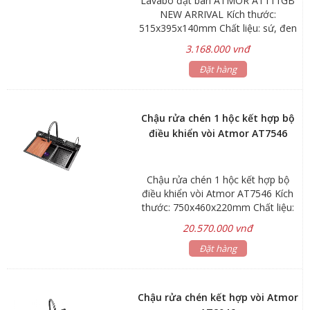
Lavabo đặt bàn ATMOR AT111GB
NEW ARRIVAL Kích thước:
515x395x140mm Chất liệu: sứ, đen
Bảo hành: Men sứ 3 năm, phụ kiện
3.168.000 vnđ
1 năm Hãng sản xuất: ATMOR
Đặt hàng
Chậu rửa chén 1 hộc kết hợp bộ
điều khiển vòi Atmor AT7546
Chậu rửa chén 1 hộc kết hợp bộ
điều khiển vòi Atmor AT7546 Kích
thước: 750x460x220mm Chất liệu:
Inox SUS304 phủ nano Nút điều
20.570.000 vnđ
khiển nhiệt độ Vòi dây rút nóng lạnh
3 chế độ tia nước Áp lực nước:
Đặt hàng
0,1~0,6MPA Bảo hành sản phẩm 3
năm, phụ kiện 1 năm Hãng sản
xuất: ATMOR
Chậu rửa chén kết hợp vòi Atmor