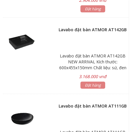
2.904.000 vnđ
vòi nước và bộ xả Bảo hành: Men
sứ 3 năm, phụ kiện 1 năm Hãng sản
Đặt hàng
xuất: ATMOR
Lavabo đặt bàn ATMOR AT142GB
Lavabo đặt bàn ATMOR AT142GB
NEW ARRIVAL Kích thước:
600x455x150mm Chất liệu: sứ, đen
bóng Bảo hành: Men sứ 3 năm, phụ
3.168.000 vnđ
kiện 1 năm Hãng sản xuất: ATMOR
Đặt hàng
Lavabo đặt bàn ATMOR AT111GB