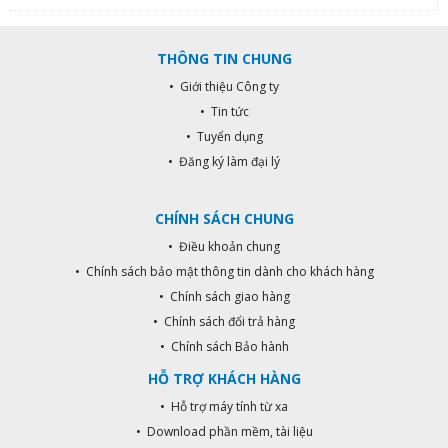
bám bẩn và khả năng chống thấm
thấu cao Đạt tiêu chuẩn: CSA,
IAPMO Hệ thống nung băng chuyền
THÔNG TIN CHUNG
HEIMSOTH- Germany. Thiết kế
sang trọng và hiện đại. Men sứ bảo
• Giới thiệu Công ty
hành vĩnh viễn.
• Tin tức
• Tuyển dụng
• Đăng ký làm đại lý
CHÍNH SÁCH CHUNG
• Điều khoản chung
• Chính sách bảo mật thông tin dành cho khách hàng
• Chính sách giao hàng
• Chính sách đổi trả hàng
• Chính sách Bảo hành
HỖ TRỢ KHÁCH HÀNG
• Hỗ trợ máy tính từ xa
• Download phần mềm, tài liệu