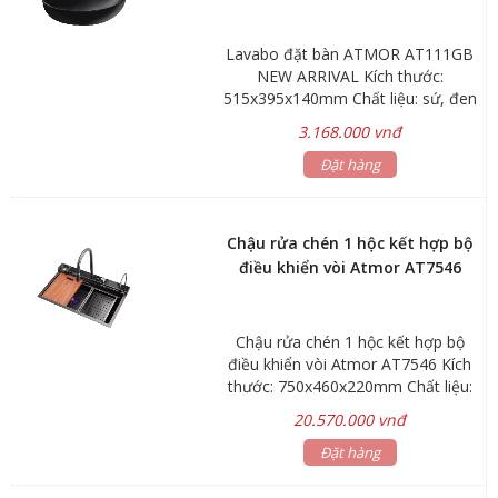
Lavabo đặt bàn ATMOR AT111GB
NEW ARRIVAL Kích thước:
515x395x140mm Chất liệu: sứ, đen
Bảo hành: Men sứ 3 năm, phụ kiện
3.168.000 vnđ
1 năm Hãng sản xuất: ATMOR
Đặt hàng
Chậu rửa chén 1 hộc kết hợp bộ
điều khiển vòi Atmor AT7546
Chậu rửa chén 1 hộc kết hợp bộ
điều khiển vòi Atmor AT7546 Kích
thước: 750x460x220mm Chất liệu:
Inox SUS304 phủ nano Nút điều
20.570.000 vnđ
khiển nhiệt độ Vòi dây rút nóng lạnh
3 chế độ tia nước Áp lực nước:
Đặt hàng
0,1~0,6MPA Bảo hành sản phẩm 3
năm, phụ kiện 1 năm Hãng sản