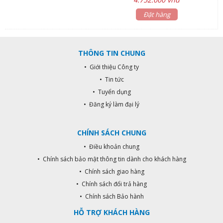
vòi nước và bộ xả Bảo hành: men
sứ 5 năm Bề mặt men sứ chống
Đặt hàng
bám bẩn và khả năng chống thấm
thấu cao Đạt tiêu chuẩn: CSA,
IAPMO Hệ thống nung băng chuyền
THÔNG TIN CHUNG
HEIMSOTH- Germany. Thiết kế
sang trọng và hiện đại. Men sứ bảo
• Giới thiệu Công ty
hành vĩnh viễn.
• Tin tức
• Tuyển dụng
• Đăng ký làm đại lý
CHÍNH SÁCH CHUNG
• Điều khoản chung
• Chính sách bảo mật thông tin dành cho khách hàng
• Chính sách giao hàng
• Chính sách đổi trả hàng
• Chính sách Bảo hành
HỖ TRỢ KHÁCH HÀNG