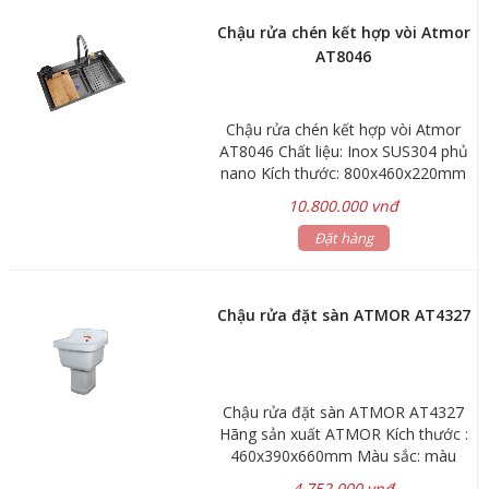
xuất: ATMOR
Chậu rửa chén kết hợp vòi Atmor
AT8046
Chậu rửa chén kết hợp vòi Atmor
AT8046 Chất liệu: Inox SUS304 phủ
nano Kích thước: 800x460x220mm
Phương thức lắp đặt: Âm bàn Bảo
10.800.000 vnđ
hành: chậu rửa 3 năm, phụ kiện 1
năm Hãng sản xuất: ATMOR Mã
Đặt hàng
sản phẩm: AT8046
Chậu rửa đặt sàn ATMOR AT4327
Chậu rửa đặt sàn ATMOR AT4327
Hãng sản xuất ATMOR Kích thước :
460x390x660mm Màu sắc: màu
trắng *Gía lavabo chưa bao gồm
4.752.000 vnđ